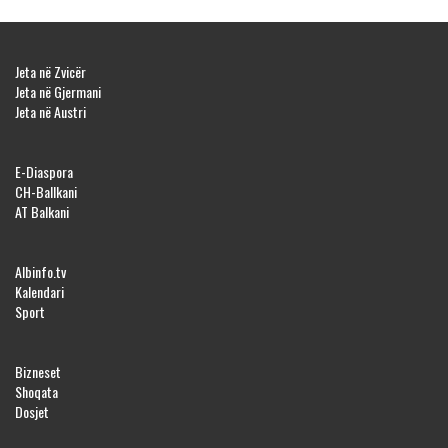
Jeta në Zvicër
Jeta në Gjermani
Jeta në Austri
E-Diaspora
CH-Ballkani
AT Balkani
Albinfo.tv
Kalendari
Sport
Bizneset
Shoqata
Dosjet