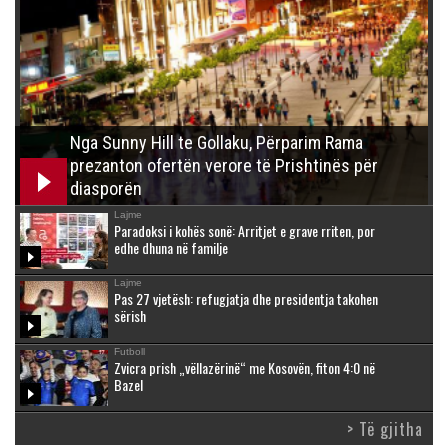
Nga Sunny Hill te Gollaku, Përparim Rama
prezanton ofertën verore të Prishtinës për
diasporën
Lajme
Paradoksi i kohës sonë: Arritjet e grave rriten, por
edhe dhuna në familje
Lajme
Pas 27 vjetësh: refugjatja dhe presidentja takohen
sërish
Futboll
Zvicra prish „vëllazërinë“ me Kosovën, fiton 4:0 në
Bazel
> Të gjitha