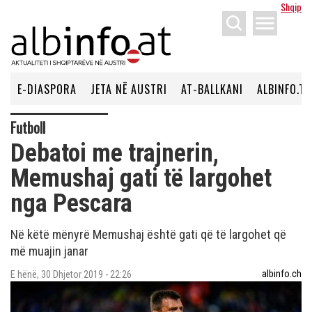
Shqip
menu
E-DIASPORA
JETA NË AUSTRI
AT-BALLKANI
ALBINFO.TV
Futboll
Debatoi me trajnerin,
Memushaj gati të largohet
nga Pescara
Në këtë mënyrë Memushaj është gati që të largohet që
më muajin janar
albinfo.ch
E hënë, 30 Dhjetor 2019 - 22:26