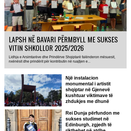
LAPSH NË BAVARI PËRMBYLL ME SUKSES
VITIN SHKOLLOR 2025/2026
Lidhja e Arsimtarëve dhe Prindërve Shqiptarë falënderon mësuesit,
nxënësit dhe prindërit për kontributin në ruajtjen e...
Një instalacion
monumental i artistit
shqiptar në Gjenevë
kushtuar viktimave të
zhdukjes me dhunë
Rei Dunja përfundon me
sukses studimet në
Edinburgh, zgjedh të
rikthehet në atdhe