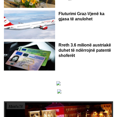
Fluturimi Graz-Vjenë ka
gjasa të anulohet
Rreth 3.6 milionë austriakë
duhet të ndërrojnë patentë
shoferët
Albinfo.TV