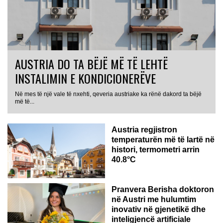
AUSTRIA DO TA BËJË MË TË LEHTË
INSTALIMIN E KONDICIONERËVE
Në mes të një vale të nxehti, qeveria austriake ka rënë dakord ta bëjë
më të...
Austria regjistron
temperaturën më të lartë në
histori, termometri arrin
40.8°C
AUSTRI
Pranvera Berisha doktoron
në Austri me hulumtim
inovativ në gjenetikë dhe
inteligjencë artificiale