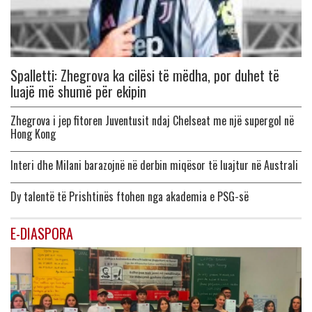
Spalletti: Zhegrova ka cilësi të mëdha, por duhet të
luajë më shumë për ekipin
Zhegrova i jep fitoren Juventusit ndaj Chelseat me një supergol në
Hong Kong
Interi dhe Milani barazojnë në derbin miqësor të luajtur në Australi
Dy talentë të Prishtinës ftohen nga akademia e PSG-së
E-DIASPORA