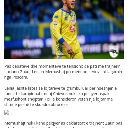
Pas debateve dhe momenteve të tensionit që pati me trajnerin
Luciano Zauri, Ledian Memushaj po mendon seriozisht largimin
nga Pescara.
Lënia jashtë listës së lojtarëve të grumbulluar për ndeshjen e
fundit të kampionatit ndaj Chievos nuk i ka pëlqyer aspak
mesfushorit shqiptar, i cili e konsideron veten një lojtar me
shumë peshë te skuadra abruceze.
Memushajt nuk i kanë pëlqyer as deklaratat e trajnerit Zauri pas