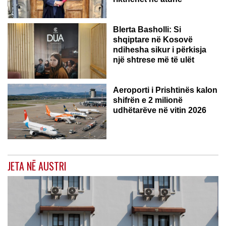
Blerta Basholli: Si
shqiptare në Kosovë
ndihesha sikur i përkisja
një shtrese më të ulët
Aeroporti i Prishtinës kalon
shifrën e 2 milionë
udhëtarëve në vitin 2026
JETA NË AUSTRI