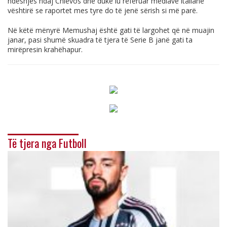
ndeshjes ndaj Chievos dhe duke iu referuar mediave italiane
vështirë se raportet mes tyre do të jenë sërish si më parë.
Në këtë mënyrë Memushaj është gati të largohet që në muajin
janar, pasi shumë skuadra të tjera të Serie B janë gati ta
mirëpresin krahëhapur.
Të tjera nga Futboll