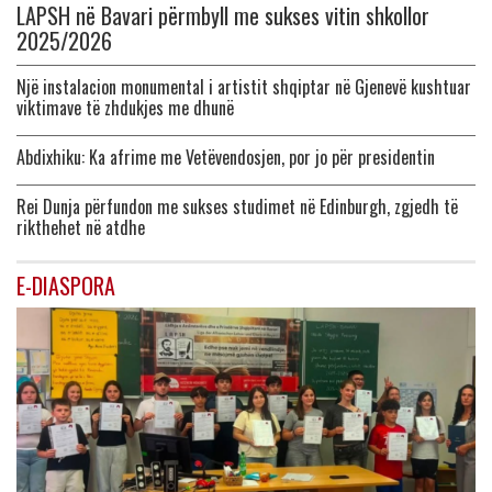
LAPSH në Bavari përmbyll me sukses vitin shkollor
2025/2026
Një instalacion monumental i artistit shqiptar në Gjenevë kushtuar
viktimave të zhdukjes me dhunë
Abdixhiku: Ka afrime me Vetëvendosjen, por jo për presidentin
Rei Dunja përfundon me sukses studimet në Edinburgh, zgjedh të
rikthehet në atdhe
E-DIASPORA