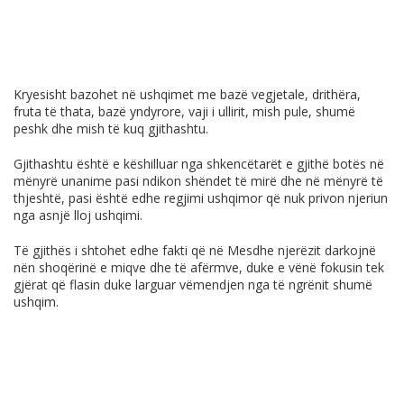
Kryesisht bazohet në ushqimet me bazë vegjetale, drithëra,
fruta të thata, bazë yndyrore, vaji i ullirit, mish pule, shumë
peshk dhe mish të kuq gjithashtu.
Gjithashtu është e këshilluar nga shkencëtarët e gjithë botës në
mënyrë unanime pasi ndikon shëndet të mirë dhe në mënyrë të
thjeshtë, pasi është edhe regjimi ushqimor që nuk privon njeriun
nga asnjë lloj ushqimi.
Të gjithës i shtohet edhe fakti që në Mesdhe njerëzit darkojnë
nën shoqërinë e miqve dhe të afërmve, duke e vënë fokusin tek
gjërat që flasin duke larguar vëmendjen nga të ngrënit shumë
ushqim.