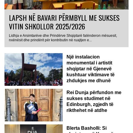
LAPSH NË BAVARI PËRMBYLL ME SUKSES
VITIN SHKOLLOR 2025/2026
Lidhja e Arsimtarëve dhe Prindërve Shqiptarë falënderon mësuesit,
nxënësit dhe prindërit për kontributin në ruajtjen e...
Një instalacion
monumental i artistit
shqiptar në Gjenevë
kushtuar viktimave të
zhdukjes me dhunë
Rei Dunja përfundon me
sukses studimet në
Edinburgh, zgjedh të
rikthehet në atdhe
Blerta Basholli: Si