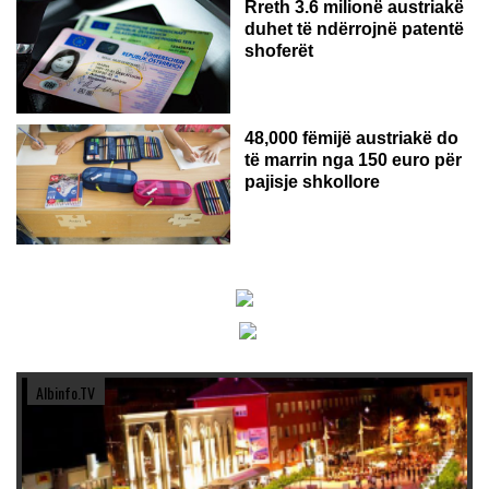
Rreth 3.6 milionë austriakë
duhet të ndërrojnë patentë
shoferët
48,000 fëmijë austriakë do
të marrin nga 150 euro për
pajisje shkollore
Albinfo.TV