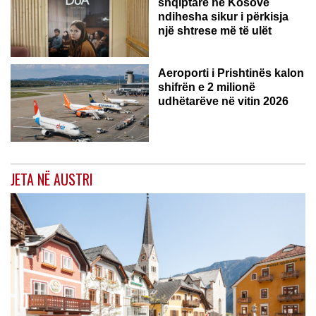
shqiptare në Kosovë
ndihesha sikur i përkisja
një shtrese më të ulët
Aeroporti i Prishtinës kalon
shifrën e 2 milionë
udhëtarëve në vitin 2026
JETA NË AUSTRI