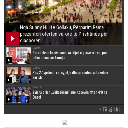
Nga Sunny Hill te Gollaku, Përparim Rama
prezanton ofertën verore të Prishtinës për
diasporën
Lajme
Paradoksi i kohës sonë: Arritjet e grave rriten, por
edhe dhuna në familje
Lajme
Pas 27 vjetësh: refugjatja dhe presidentja takohen
sërish
Futboll
Zvicra prish „vëllazërinë“ me Kosovën, fiton 4:0 në
Bazel
> Të gjitha