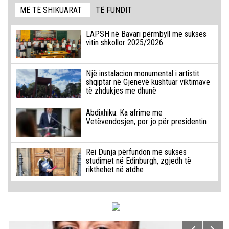
MË TË SHIKUARAT
TË FUNDIT
LAPSH në Bavari përmbyll me sukses
vitin shkollor 2025/2026
Një instalacion monumental i artistit
shqiptar në Gjenevë kushtuar viktimave
të zhdukjes me dhunë
Abdixhiku: Ka afrime me
Vetëvendosjen, por jo për presidentin
Rei Dunja përfundon me sukses
studimet në Edinburgh, zgjedh të
rikthehet në atdhe