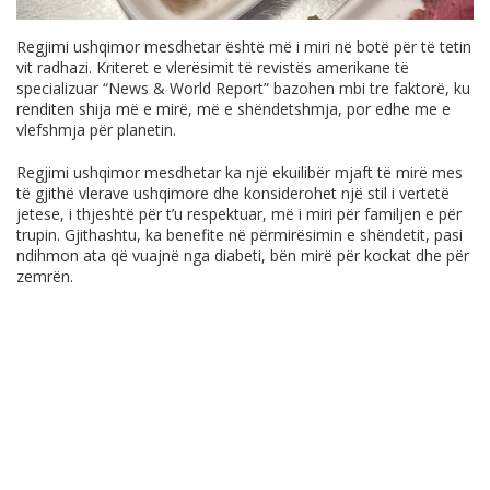
Regjimi ushqimor mesdhetar është më i miri në botë për të tetin
vit radhazi. Kriteret e vlerësimit të revistës amerikane të
specializuar “News & World Report” bazohen mbi tre faktorë, ku
renditen shija më e mirë, më e shëndetshmja, por edhe me e
vlefshmja për planetin.
Regjimi ushqimor mesdhetar ka një ekuilibër mjaft të mirë mes
të gjithë vlerave ushqimore dhe konsiderohet një stil i vertetë
jetese, i thjeshtë për t’u respektuar, më i miri për familjen e për
trupin. Gjithashtu, ka benefite në përmirësimin e shëndetit, pasi
ndihmon ata që vuajnë nga diabeti, bën mirë për kockat dhe për
zemrën.