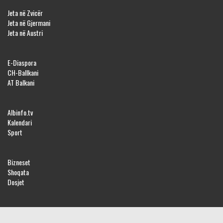
Jeta në Zvicër
Jeta në Gjermani
Jeta në Austri
E-Diaspora
CH-Ballkani
AT Balkani
Albinfo.tv
Kalendari
Sport
Bizneset
Shoqata
Dosjet