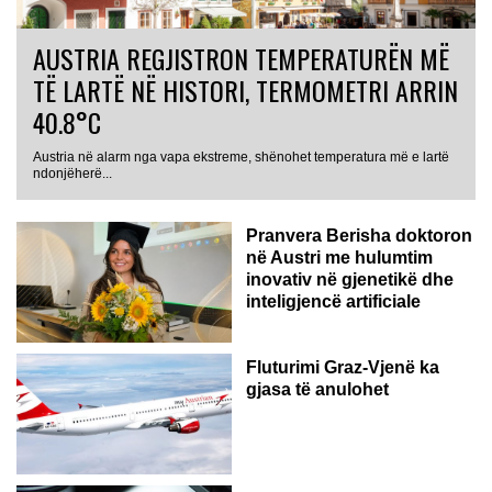
AUSTRIA REGJISTRON TEMPERATURËN MË
TË LARTË NË HISTORI, TERMOMETRI ARRIN
40.8°C
Austria në alarm nga vapa ekstreme, shënohet temperatura më e lartë
AUSTRI
ndonjëherë...
Pranvera Berisha doktoron
në Austri me hulumtim
inovativ në gjenetikë dhe
inteligjencë artificiale
Fluturimi Graz-Vjenë ka
gjasa të anulohet