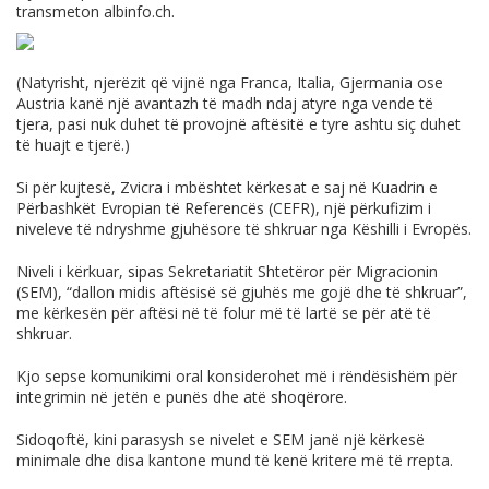
transmeton
albinfo.ch
.
(Natyrisht, njerëzit që vijnë nga Franca, Italia, Gjermania ose
Austria kanë një avantazh të madh ndaj atyre nga vende të
tjera, pasi nuk duhet të provojnë aftësitë e tyre ashtu siç duhet
të huajt e tjerë.)
Si për kujtesë, Zvicra i mbështet kërkesat e saj në Kuadrin e
Përbashkët Evropian të Referencës (CEFR), një përkufizim i
niveleve të ndryshme gjuhësore të shkruar nga Këshilli i Evropës.
Niveli i kërkuar, sipas Sekretariatit Shtetëror për Migracionin
(SEM), “dallon midis aftësisë së gjuhës me gojë dhe të shkruar”,
me kërkesën për aftësi në të folur më të lartë se për atë të
shkruar.
Kjo sepse komunikimi oral konsiderohet më i rëndësishëm për
integrimin në jetën e punës dhe atë shoqërore.
Sidoqoftë, kini parasysh se nivelet e SEM janë një kërkesë
minimale dhe disa kantone mund të kenë kritere më të rrepta.