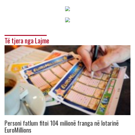
Të tjera nga Lajme
Personi fatlum fitoi 104 milionë franga në lotarinë
EuroMillions