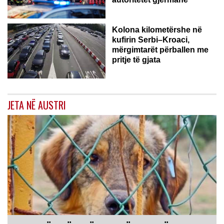
Kolona kilometërshe në
kufirin Serbi–Kroaci,
mërgimtarët përballen me
pritje të gjata
JETA NË AUSTRI