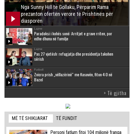
Nga Sunny Hill te Gollaku, Përparim Rama
prezanton ofertën verore të Prishtinës për
diasporën
Lajme
Paradoksi i kohës sonë: Arritjet e grave rriten, por
edhe dhuna në familje
Lajme
Pas 27 vjetësh: refugjatja dhe presidentja takohen
sërish
Futboll
Zvicra prish „vëllazërinë“ me Kosovën, fiton 4:0 në
Bazel
> Të gjitha
MË TË SHIKUARAT
TË FUNDIT
Personi fatlum fitoi 104 milionë franga