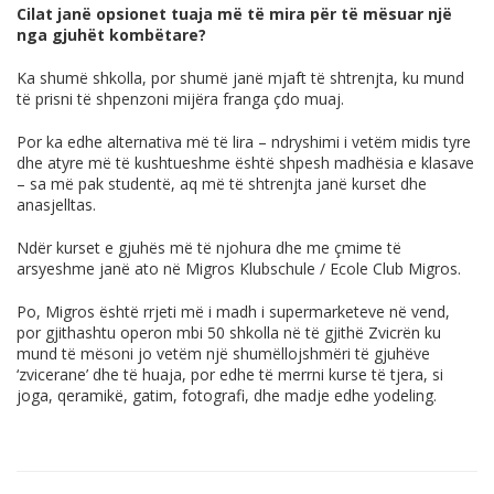
Cilat janë opsionet tuaja më të mira për të mësuar një
nga gjuhët kombëtare?
Ka shumë shkolla, por shumë janë mjaft të shtrenjta, ku mund
të prisni të shpenzoni mijëra franga çdo muaj.
Por ka edhe alternativa më të lira – ndryshimi i vetëm midis tyre
dhe atyre më të kushtueshme është shpesh madhësia e klasave
– sa më pak studentë, aq më të shtrenjta janë kurset dhe
anasjelltas.
Ndër kurset e gjuhës më të njohura dhe me çmime të
arsyeshme janë ato në Migros Klubschule / Ecole Club Migros.
Po, Migros është rrjeti më i madh i supermarketeve në vend,
por gjithashtu operon mbi 50 shkolla në të gjithë Zvicrën ku
mund të mësoni jo vetëm një shumëllojshmëri të gjuhëve
‘zvicerane’ dhe të huaja, por edhe të merrni kurse të tjera, si
joga, qeramikë, gatim, fotografi, dhe madje edhe yodeling.