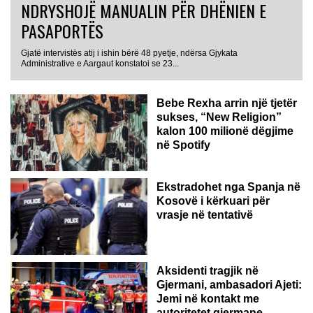
NDRYSHOJË MANUALIN PËR DHËNIEN E
PASAPORTËS
Gjatë intervistës atij i ishin bërë 48 pyetje, ndërsa Gjykata
Administrative e Aargaut konstatoi se 23...
Bebe Rexha arrin një tjetër
sukses, “New Religion”
kalon 100 milionë dëgjime
në Spotify
Ekstradohet nga Spanja në
Kosovë i kërkuari për
vrasje në tentativë
GJERMANI
Aksidenti tragjik në
Gjermani, ambasadori Ajeti:
Jemi në kontakt me
autoritetet gjermane