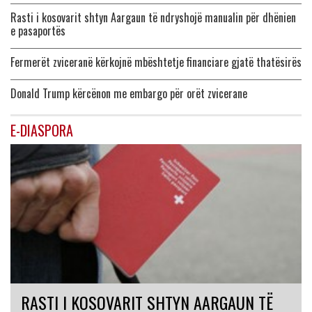
Rasti i kosovarit shtyn Aargaun të ndryshojë manualin për dhënien
e pasaportës
Fermerët zviceranë kërkojnë mbështetje financiare gjatë thatësirës
Donald Trump kërcënon me embargo për orët zvicerane
E-DIASPORA
RASTI I KOSOVARIT SHTYN AARGAUN TË