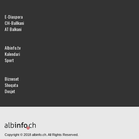
E-Diaspora
CH-Ballkani
AT Balkani
Albinfo.tv
Kalendari
Sport
Bizneset
Shoqata
Dosjet
Copyright © 2018 albinfo.ch. All Rights Reserved.