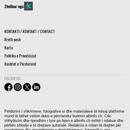
Zhvilluar nga:
KONTAKTI / KONTAKT / CONTACT
Rreth nesh
Karta
Politika e Privatësisë
Kushtet e Përdorimit
FOLLOW US:
Përdorimi i shkrimeve, fotografive si dhe materialeve të kësaj platforme
mund të bëhet vetëm duke e përmendur burimin albinfo.ch. Cdo
shfrytëzim dhe riprodhim i tyre pa lejen e albinfo.ch është i ndaluar dhe
përbën shkelje e të drejtave autoriale. Redaksia e mban të drejtën për
mosbotimin dhe moskthminin e dorëshkrimeve, fotografive apo