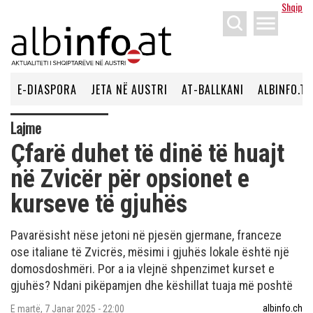
Shqip
menu
E-DIASPORA
JETA NË AUSTRI
AT-BALLKANI
ALBINFO.TV
Lajme
Çfarë duhet të dinë të huajt
në Zvicër për opsionet e
kurseve të gjuhës
Pavarësisht nëse jetoni në pjesën gjermane, franceze
ose italiane të Zvicrës, mësimi i gjuhës lokale është një
domosdoshmëri. Por a ia vlejnë shpenzimet kurset e
gjuhës? Ndani pikëpamjen dhe këshillat tuaja më poshtë
albinfo.ch
E martë, 7 Janar 2025 - 22:00