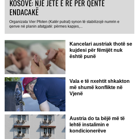
KOSOVË: NJË JETË E RE PËR QENTË
ENDACAKË
Organizata Vier Pfoten (Katër putrat) synon të stabilizojë numrin e
qenve në planin afatgjatë: përmes kapjes,...
Kancelari austriak thotë se
kujdesi për fëmijët nuk
është punë
Vala e të nxehtit shkakton
më shumë konflikte në
Vjenë
Austria do ta bëjë më të
lehtë instalimin e
kondicionerëve