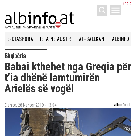
Shqip
menu
E-DIASPORA
JETA NË AUSTRI
AT-BALLKANI
ALBINFO.TV
Shqipëria
Babai kthehet nga Greqia për
t’ia dhënë lamtumirën
Arielës së vogël
albinfo.ch
E enjte, 28 Nëntor 2019 - 13:04