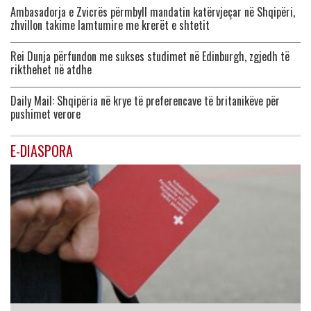
Ambasadorja e Zvicrës përmbyll mandatin katërvjeçar në Shqipëri,
zhvillon takime lamtumire me krerët e shtetit
Rei Dunja përfundon me sukses studimet në Edinburgh, zgjedh të
rikthehet në atdhe
Daily Mail: Shqipëria në krye të preferencave të britanikëve për
pushimet verore
E-DIASPORA