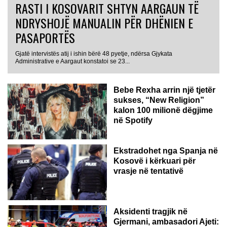
RASTI I KOSOVARIT SHTYN AARGAUN TË
NDRYSHOJË MANUALIN PËR DHËNIEN E
PASAPORTËS
Gjatë intervistës atij i ishin bërë 48 pyetje, ndërsa Gjykata
Administrative e Aargaut konstatoi se 23...
Bebe Rexha arrin një tjetër
sukses, “New Religion”
kalon 100 milionë dëgjime
në Spotify
Ekstradohet nga Spanja në
Kosovë i kërkuari për
vrasje në tentativë
GJERMANI
Aksidenti tragjik në
Gjermani, ambasadori Ajeti: