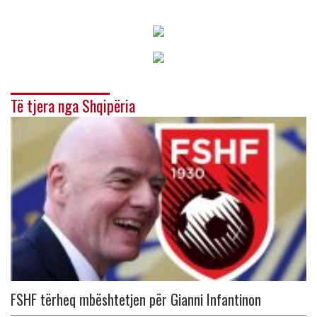
Të tjera nga Shqipëria
FSHF tërheq mbështetjen për Gianni Infantinon