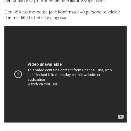
personale të saj, një xhemper dhe librat e vogëlushes.
Deri në këto momente janë konfirmuar 40 persona të vdekur
dhe mbi 600 të tjetër të plagosur.