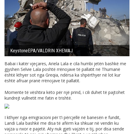
KeystoneEPA/VALDRIN XHEMAJ
Babai i katër vjeçares, Ariela Lala e cila humbi jetën bashkë me
gjyshen Selvie Lala poshtë rrënojave të pallatit në Thumanë
është kthyer sot nga Greqia, ndërsa ka shpërthyer në lot kur
është afruar pranë rrënojave të pallatit.
Momente të vështira këto për një prind, i cili duhet të pajtohet
kundrejt vullnetit me fatin e trishtë.
I kthyer nga emigracioni për t’i përcjellë në banesën e fundit,
Landi Lala bashkë me disa të afërm ka shkuar në vendin ku
vajza u nxor e pajetë. Aty nuk gjeti vajzën e tij, por disa sende