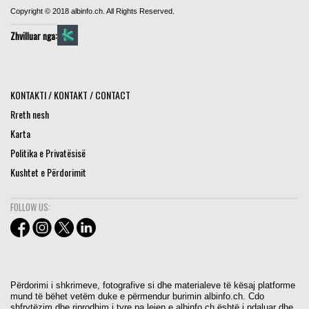
Copyright © 2018 albinfo.ch. All Rights Reserved.
Zhvilluar nga:
KONTAKTI / KONTAKT / CONTACT
Rreth nesh
Karta
Politika e Privatësisë
Kushtet e Përdorimit
FOLLOW US:
Përdorimi i shkrimeve, fotografive si dhe materialeve të kësaj platforme
mund të bëhet vetëm duke e përmendur burimin albinfo.ch. Cdo
shfrytëzim dhe riprodhim i tyre pa lejen e albinfo.ch është i ndaluar dhe