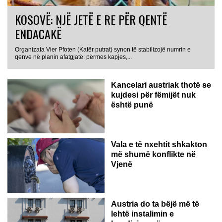
KOSOVË: NJË JETË E RE PËR QENTË
ENDACAKË
Organizata Vier Pfoten (Katër putrat) synon të stabilizojë numrin e
qenve në planin afatgjatë: përmes kapjes,...
Kancelari austriak thotë se
kujdesi për fëmijët nuk
është punë
Vala e të nxehtit shkakton
më shumë konflikte në
Vjenë
Austria do ta bëjë më të
lehtë instalimin e