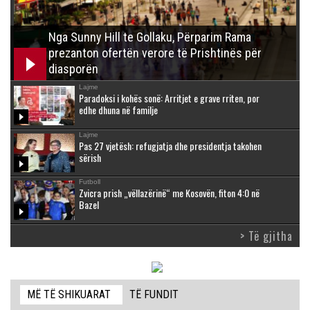
Nga Sunny Hill te Gollaku, Përparim Rama
prezanton ofertën verore të Prishtinës për
diasporën
Lajme
Paradoksi i kohës sonë: Arritjet e grave rriten, por
edhe dhuna në familje
Lajme
Pas 27 vjetësh: refugjatja dhe presidentja takohen
sërish
Futboll
Zvicra prish „vëllazërinë“ me Kosovën, fiton 4:0 në
Bazel
> Të gjitha
MË TË SHIKUARAT
TË FUNDIT