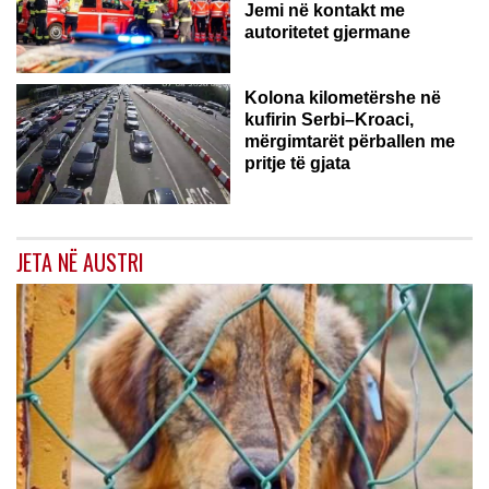
Jemi në kontakt me
autoritetet gjermane
Kolona kilometërshe në
kufirin Serbi–Kroaci,
mërgimtarët përballen me
pritje të gjata
JETA NË AUSTRI