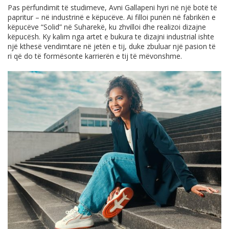
Pas përfundimit të studimeve, Avni Gallapeni hyri në një botë të
papritur – në industrinë e këpucëve. Ai filloi punën në fabrikën e
këpucëve “Solid” në Suharekë, ku zhvilloi dhe realizoi dizajne
këpucësh. Ky kalim nga artet e bukura te dizajni industrial ishte
një kthesë vendimtare në jetën e tij, duke zbuluar një pasion të
ri që do të formësonte karrierën e tij të mëvonshme.