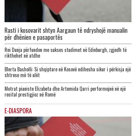
Rasti i kosovarit shtyn Aargaun të ndryshojë manualin
për dhënien e pasaportës
Rei Dunja përfundon me sukses studimet në Edinburgh, zgjedh të
rikthehet në atdhe
Blerta Basholli: Si shqiptare në Kosovë ndihesha sikur i përkisja një
shtrese më të ulët
Motrat pianiste Elizabeta dhe Artemida Qarri performojnë në një
recital prestigjioz në Romë
E-DIASPORA