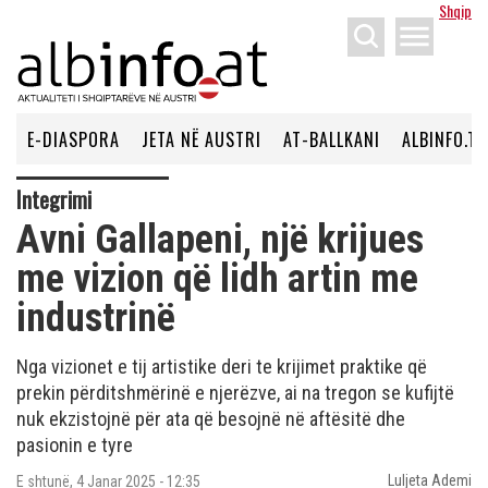
Shqip
menu
E-DIASPORA
JETA NË AUSTRI
AT-BALLKANI
ALBINFO.TV
Integrimi
Avni Gallapeni, një krijues
me vizion që lidh artin me
industrinë
Nga vizionet e tij artistike deri te krijimet praktike që
prekin përditshmërinë e njerëzve, ai na tregon se kufijtë
nuk ekzistojnë për ata që besojnë në aftësitë dhe
pasionin e tyre
Luljeta Ademi
E shtunë, 4 Janar 2025 - 12:35