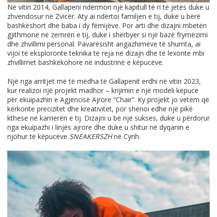
Në vitin 2014, Gallapeni ndërmori një kapitull të ri të jetës duke u
zhvendosur në Zvicër. Aty ai ndërtoi familjen e tij, duke u bërë
bashkëshort dhe baba i dy fëmijëve. Por arti dhe dizajni mbetën
gjithmonë në zemrën e tij, duke i shërbyer si një bazë frymëzimi
dhe zhvillimi personal. Pavarësisht angazhimeve të shumta, ai
vijoi të eksploronte teknika të reja në dizajn dhe të lexonte mbi
zhvillimet bashkëkohore në industrinë e këpucëve.
Një nga arritjet më të mëdha të Gallapenit erdhi në vitin 2023,
kur realizoi një projekt madhor – krijimin e një modeli këpuce
për ekuipazhin e Agjencisë Ajrore “Chair”. Ky projekt jo vetëm që
kërkonte precizitet dhe kreativitet, por shënoi edhe një pikë
kthese në karrierën e tij. Dizajni u bë një sukses, duke u përdorur
nga ekuipazhi i linjës ajrore dhe duke u shitur në dyqanin e
njohur të këpucëve
SNEAKERSZH
në Cyrih.