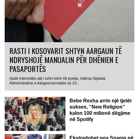
RASTI I KOSOVARIT SHTYN AARGAUN TË
NDRYSHOJË MANUALIN PËR DHËNIEN E
PASAPORTËS
Gjatë intervistës atij i ishin bërë 48 pyetje, ndërsa Gjykata
Administrative e Aargaut konstatoi se 23...
Bebe Rexha arrin një tjetër
sukses, “New Religion”
kalon 100 milionë dëgjime
në Spotify
Ekstradohet nga Spanja në