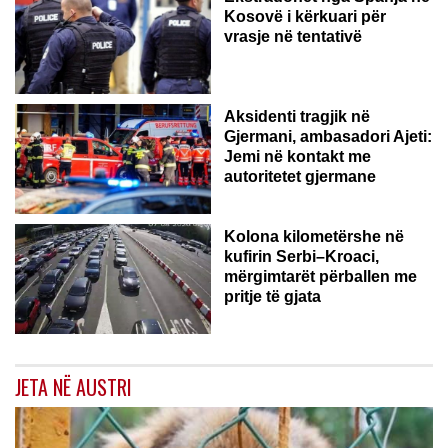
Kosovë i kërkuari për
vrasje në tentativë
GJERMANI
Aksidenti tragjik në
Gjermani, ambasadori Ajeti:
Jemi në kontakt me
autoritetet gjermane
Kolona kilometërshe në
kufirin Serbi–Kroaci,
mërgimtarët përballen me
pritje të gjata
JETA NË AUSTRI