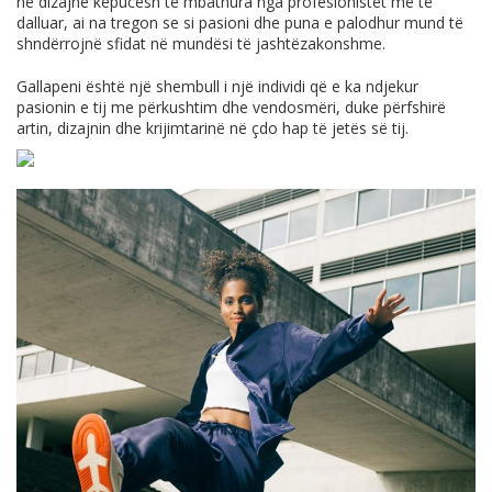
në dizajne këpucësh të mbathura nga profesionistët më të
dalluar, ai na tregon se si pasioni dhe puna e palodhur mund të
shndërrojnë sfidat në mundësi të jashtëzakonshme.
Gallapeni është një shembull i një individi që e ka ndjekur
pasionin e tij me përkushtim dhe vendosmëri, duke përfshirë
artin, dizajnin dhe krijimtarinë në çdo hap të jetës së tij.