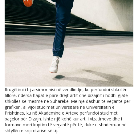
Rrugëtimi i tij arsimor nisi në vendlindje, ku përfundoi shkollën
fillore, ndërsa hapat e parë drejt artit dhe dizajnit i hodhi gjatë
shkollës së mesme në Suharekë. Me një dashuri të veçantë për
grafikën, ai vijoi studimet universitare në Universitetin e
Prishtinës, ku në Akademinë e Arteve përfundoi studimet
baçelor për Dizajn. Ishte një kohë kur arti i vizatimeve dhe i
formave mori kuptim të veçantë për të, duke u shndërruar në
shtyllën e krijimtarisë së tij.