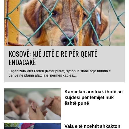
KOSOVË: NJË JETË E RE PËR QENTË
ENDACAKË
Organizata Vier Pfoten (Katër putrat) synon të stabilizojë numrin e
qenve në planin afatgjatë: përmes kapjes,...
Kancelari austriak thotë se
kujdesi për fëmijët nuk
është punë
Vala e të nxehtit shkakton