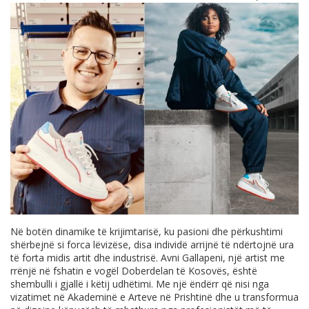
Në botën dinamike të krijimtarisë, ku pasioni dhe përkushtimi
shërbejnë si forca lëvizëse, disa individë arrijnë të ndërtojnë ura
të forta midis artit dhe industrisë. Avni Gallapeni, një artist me
rrënjë në fshatin e vogël Doberdelan të Kosovës, është
shembulli i gjallë i këtij udhëtimi. Me një ëndërr që nisi nga
vizatimet në Akademinë e Arteve në Prishtinë dhe u transformua