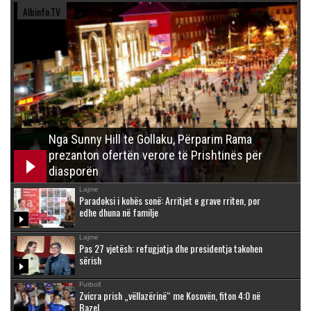
Albinfo.TV
Nga Sunny Hill te Gollaku, Përparim Rama
prezanton ofertën verore të Prishtinës për
diasporën
Lajme
Paradoksi i kohës sonë: Arritjet e grave rriten, por
edhe dhuna në familje
Lajme
Pas 27 vjetësh: refugjatja dhe presidentja takohen
sërish
Futboll
Zvicra prish „vëllazërinë“ me Kosovën, fiton 4:0 në
Bazel