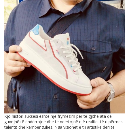
Kjo histori suksesi është një frymëzim për të gjithë ata që
guxojnë të ëndërrojnë dhe të ndërtojnë një realitet të ri përmes
talentit dhe këmbënguljes. Nga vizionet e tij artistike deri te