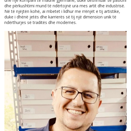
dhe një kompani të madhe gjermane, duke dëshmuar se pasioni
dhe përkushtimi mund të ndërtojnë ura mes artit dhe industrisë.
Në të njëjtën kohë, ai mbetet i lidhur me rrënjët e tij artistike,
duke i dhënë jetës dhe karrierës së tij një dimension unik të
ndërthurjes së traditës dhe modernes.