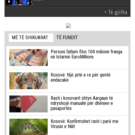
> Të gjitha
MË TË SHIKUARAT
TË FUNDIT
Personi fatlum fitoi 104 milionë franga
në lotarinë EuroMillions
Kosovë: Një jetë e re për qentë
endacakë
Rasti i kosovarit shtyn Aargaun të
ndryshojë manualin për dhënien e
pasaportës
Kosovë: Konfirmohet rasti i parë me
Virusin e Nilit