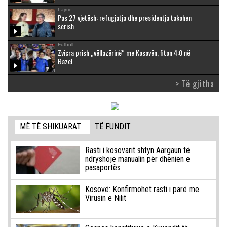
Lajme
Pas 27 vjetësh: refugjatja dhe presidentja takohen
sërish
Futboll
Zvicra prish „vëllazërinë“ me Kosovën, fiton 4:0 në
Bazel
> Të gjitha
MË TË SHIKUARAT
TË FUNDIT
Rasti i kosovarit shtyn Aargaun të
ndryshojë manualin për dhënien e
pasaportës
Kosovë: Konfirmohet rasti i parë me
Virusin e Nilit