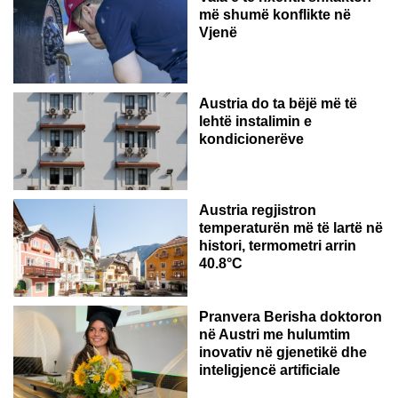
më shumë konflikte në
Vjenë
Austria do ta bëjë më të
lehtë instalimin e
kondicionerëve
Austria regjistron
temperaturën më të lartë në
histori, termometri arrin
40.8°C
AUSTRI
Pranvera Berisha doktoron
në Austri me hulumtim
inovativ në gjenetikë dhe
inteligjencë artificiale