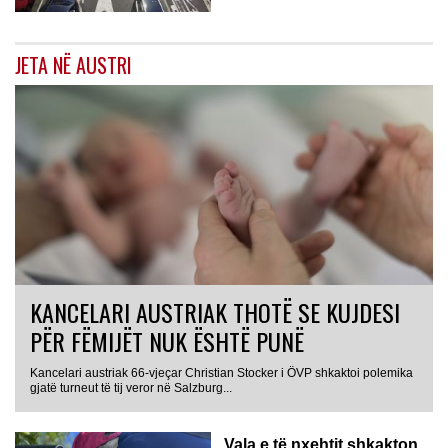
JETA NË AUSTRI
KANCELARI AUSTRIAK THOTË SE KUJDESI
PËR FËMIJËT NUK ËSHTË PUNË
Kancelari austriak 66-vjeçar Christian Stocker i ÖVP shkaktoi polemika
gjatë turneut të tij veror në Salzburg...
Vala e të nxehtit shkakton