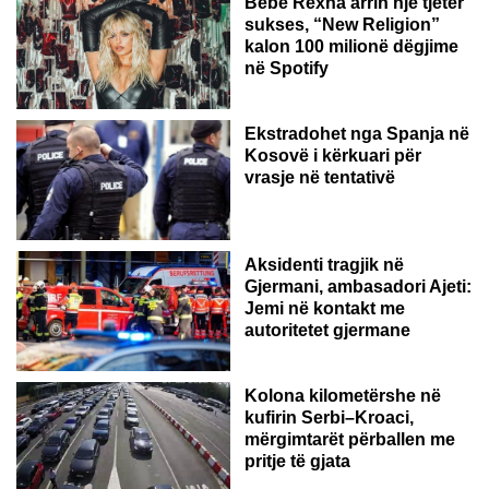
Bebe Rexha arrin një tjetër
sukses, “New Religion”
kalon 100 milionë dëgjime
në Spotify
Ekstradohet nga Spanja në
Kosovë i kërkuari për
vrasje në tentativë
GJERMANI
Aksidenti tragjik në
Gjermani, ambasadori Ajeti:
Jemi në kontakt me
autoritetet gjermane
Kolona kilometërshe në
kufirin Serbi–Kroaci,
mërgimtarët përballen me
pritje të gjata