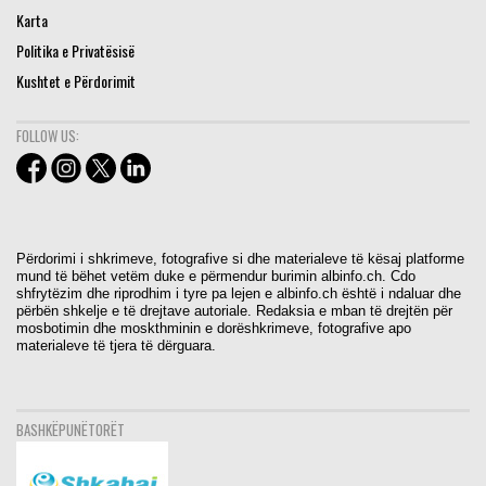
Karta
Politika e Privatësisë
Kushtet e Përdorimit
FOLLOW US:
Përdorimi i shkrimeve, fotografive si dhe materialeve të kësaj platforme
mund të bëhet vetëm duke e përmendur burimin albinfo.ch. Cdo
shfrytëzim dhe riprodhim i tyre pa lejen e albinfo.ch është i ndaluar dhe
përbën shkelje e të drejtave autoriale. Redaksia e mban të drejtën për
mosbotimin dhe moskthminin e dorëshkrimeve, fotografive apo
materialeve të tjera të dërguara.
BASHKËPUNËTORËT