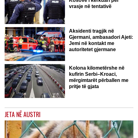
Kosovë i kërkuari për
vrasje në tentativë
GJERMANI
Aksidenti tragjik në
Gjermani, ambasadori Ajeti:
Jemi në kontakt me
autoritetet gjermane
Kolona kilometërshe në
kufirin Serbi–Kroaci,
mërgimtarët përballen me
pritje të gjata
JETA NË AUSTRI