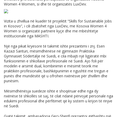
Women 4 Women, si dhe të organizatës LuxDev.
Vizita u zhvillua në kuadër të projektit “Skills for Sustainable Jobs
in Kosovo”, i cili zbatohet nga LuxDev, me Kosova Women 4
Women si organizatë partnere kyçe dhe me mbështetje
institucionale nga MASHTI.
Një nga pikat kryesore të takimit ishte prezantimi i znj. Esen
Kazazi Santuri, mësimdhënëse në gjimnazin Praktiska
Gymnasiet Södertälje në Suedi, e cila mbajti një ligjëratë mbi
funksionimin e shkollave profesionale në Suedi. Ajo foli për
modelin e arsimit dual, kombinimin e mësimit teorik me
praktikën profesionale, bashkëpunimin e ngushtë me tregun e
punës dhe mundësitë që u ofrohen nxënësve për zhvillim dhe
punësim.
Mësimdhënësja suedeze ishte e shoqëruar edhe nga dy
nxënëse të shkollës së saj, të cilat ndanë përvojat personale nga
edukimi profesional dhe përfitimet që ky sistem u krijon të rinjve
në Suedi.
Gjatë takimit, ambasadorja Geci-Sherifi prezantoi gjithashtu një