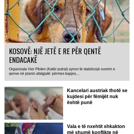
KOSOVË: NJË JETË E RE PËR QENTË
ENDACAKË
Organizata Vier Pfoten (Katër putrat) synon të stabilizojë numrin e
qenve në planin afatgjatë: përmes kapjes,...
Kancelari austriak thotë se
kujdesi për fëmijët nuk
është punë
Vala e të nxehtit shkakton
më shumë konflikte në