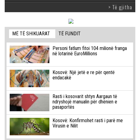
> Të gjitha
MË TË SHIKUARAT
TË FUNDIT
Personi fatlum fitoi 104 milionë franga
në lotarinë EuroMillions
Kosovë: Një jetë e re për qentë
endacakë
Rasti i kosovarit shtyn Aargaun të
ndryshojë manualin për dhënien e
pasaportës
Kosovë: Konfirmohet rasti i parë me
Virusin e Nilit