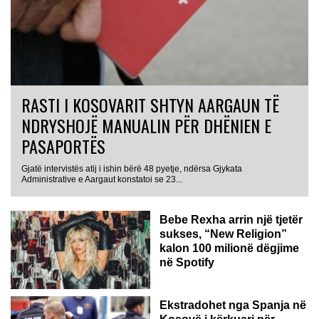
RASTI I KOSOVARIT SHTYN AARGAUN TË
NDRYSHOJË MANUALIN PËR DHËNIEN E
PASAPORTËS
Gjatë intervistës atij i ishin bërë 48 pyetje, ndërsa Gjykata
Administrative e Aargaut konstatoi se 23...
Bebe Rexha arrin një tjetër
sukses, “New Religion”
kalon 100 milionë dëgjime
në Spotify
Ekstradohet nga Spanja në