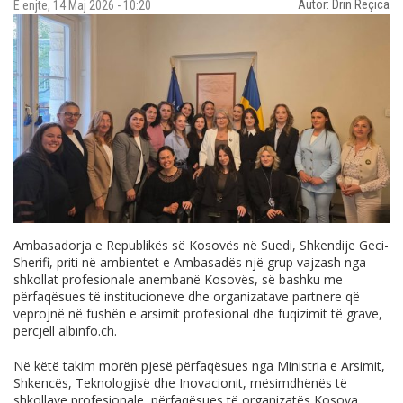
Autor: Drin Reçica
E enjte, 14 Maj 2026 - 10:20
Ambasadorja e Republikës së Kosovës në Suedi, Shkendije Geci-
Sherifi, priti në ambientet e Ambasadës një grup vajzash nga
shkollat profesionale anembanë Kosovës, së bashku me
përfaqësues të institucioneve dhe organizatave partnere që
veprojnë në fushën e arsimit profesional dhe fuqizimit të grave,
përcjell
albinfo.ch
.
Në këtë takim morën pjesë përfaqësues nga Ministria e Arsimit,
Shkencës, Teknologjisë dhe Inovacionit, mësimdhënës të
shkollave profesionale, përfaqësues të organizatës Kosova