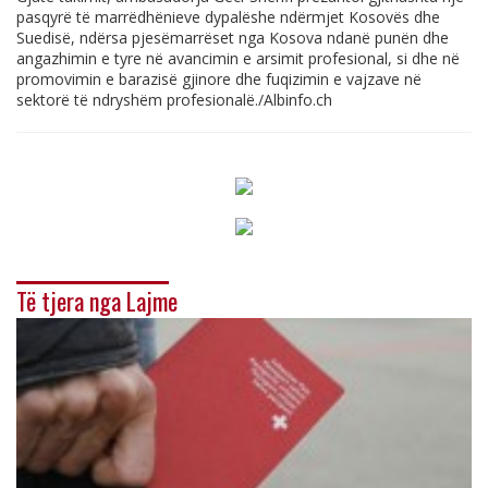
pasqyrë të marrëdhënieve dypalëshe ndërmjet Kosovës dhe
Suedisë, ndërsa pjesëmarrëset nga Kosova ndanë punën dhe
angazhimin e tyre në avancimin e arsimit profesional, si dhe në
promovimin e barazisë gjinore dhe fuqizimin e vajzave në
sektorë të ndryshëm profesionalë./
Albinfo.ch
Të tjera nga Lajme