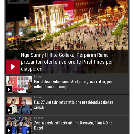
Albinfo.TV
Nga Sunny Hill te Gollaku, Përparim Rama
prezanton ofertën verore të Prishtinës për
diasporën
Lajme
Paradoksi i kohës sonë: Arritjet e grave rriten, por
edhe dhuna në familje
Lajme
Pas 27 vjetësh: refugjatja dhe presidentja takohen
sërish
Futboll
Zvicra prish „vëllazërinë“ me Kosovën, fiton 4:0 në
Bazel