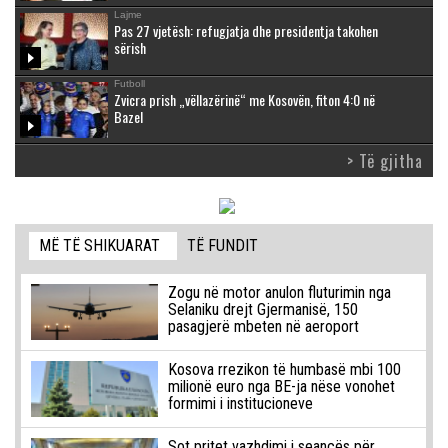
Lajme
Pas 27 vjetësh: refugjatja dhe presidentja takohen
sërish
Futboll
Zvicra prish „vëllazërinë“ me Kosovën, fiton 4:0 në
Bazel
> Të gjitha
MË TË SHIKUARAT
TË FUNDIT
Zogu në motor anulon fluturimin nga
Selaniku drejt Gjermanisë, 150
pasagjerë mbeten në aeroport
Kosova rrezikon të humbasë mbi 100
milionë euro nga BE-ja nëse vonohet
formimi i institucioneve
Sot pritet vazhdimi i seancës për