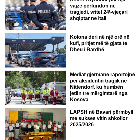
vajzë përfundon në
tragjedi, vritet 24\-vjeçari
shqiptar në Itali
Kolona deri në një orë në
kufi, pritjet më të gjata te
Dheu i Bardhë
GJERMANI
Mediat gjermane raportojnë
për aksidentin tragjik në
Nittendorf, ku humbën
jetën tre mërgimtarë nga
Kosova
LAPSH në Bavari përmbyll
me sukses vitin shkollor
2025/2026