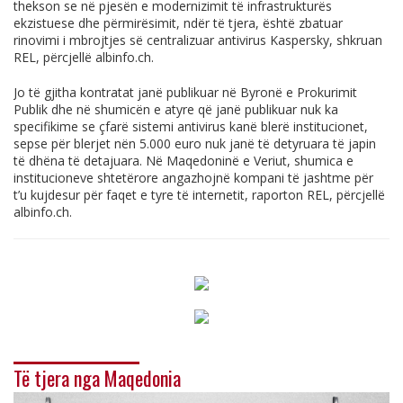
thekson se në pjesën e modernizimit të infrastrukturës
ekzistuese dhe përmirësimit, ndër të tjera, është zbatuar
rinovimi i mbrojtjes së centralizuar antivirus Kaspersky, shkruan
REL, përcjellë
albinfo.ch
.
Jo të gjitha kontratat janë publikuar në Byronë e Prokurimit
Publik dhe në shumicën e atyre që janë publikuar nuk ka
specifikime se çfarë sistemi antivirus kanë blerë institucionet,
sepse për blerjet nën 5.000 euro nuk janë të detyruara të japin
të dhëna të detajuara. Në Maqedoninë e Veriut, shumica e
institucioneve shtetërore angazhojnë kompani të jashtme për
t’u kujdesur për faqet e tyre të internetit, raporton REL, përcjellë
albinfo.ch
.
Të tjera nga Maqedonia