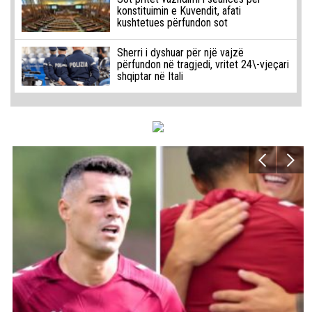
konstituimin e Kuvendit, afati
kushtetues përfundon sot
Sherri i dyshuar për një vajzë
përfundon në tragjedi, vritet 24\-vjeçari
shqiptar në Itali