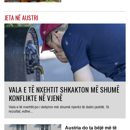
JETA NË AUSTRI
VALA E TË NXEHTIT SHKAKTON MË SHUMË
KONFLIKTE NË VJENË
Vala e të nxehtit po i detyron më shumë njerëz të dalin jashtë. Si
rezultat, edhe...
Austria do ta bëjë më të