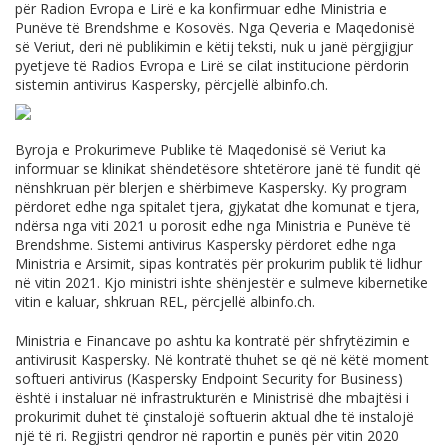
për Radion Evropa e Lirë e ka konfirmuar edhe Ministria e
Punëve të Brendshme e Kosovës. Nga Qeveria e Maqedonisë
së Veriut, deri në publikimin e këtij teksti, nuk u janë përgjigjur
pyetjeve të Radios Evropa e Lirë se cilat institucione përdorin
sistemin antivirus Kaspersky, përcjellë
albinfo.ch
.
Byroja e Prokurimeve Publike të Maqedonisë së Veriut ka
informuar se klinikat shëndetësore shtetërore janë të fundit që
nënshkruan për blerjen e shërbimeve Kaspersky. Ky program
përdoret edhe nga spitalet tjera, gjykatat dhe komunat e tjera,
ndërsa nga viti 2021 u porosit edhe nga Ministria e Punëve të
Brendshme. Sistemi antivirus Kaspersky përdoret edhe nga
Ministria e Arsimit, sipas kontratës për prokurim publik të lidhur
në vitin 2021. Kjo ministri ishte shënjestër e sulmeve kibernetike
vitin e kaluar, shkruan REL, përcjellë
albinfo.ch
.
Ministria e Financave po ashtu ka kontratë për shfrytëzimin e
antivirusit Kaspersky. Në kontratë thuhet se që në këtë moment
softueri antivirus (Kaspersky Endpoint Security for Business)
është i instaluar në infrastrukturën e Ministrisë dhe mbajtësi i
prokurimit duhet të çinstalojë softuerin aktual dhe të instalojë
një të ri. Regjistri qendror në raportin e punës për vitin 2020