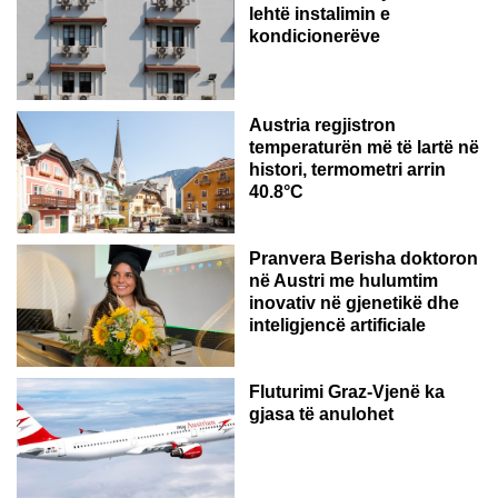
lehtë instalimin e
kondicionerëve
Austria regjistron
temperaturën më të lartë në
histori, termometri arrin
40.8°C
AUSTRI
Pranvera Berisha doktoron
në Austri me hulumtim
inovativ në gjenetikë dhe
inteligjencë artificiale
Fluturimi Graz-Vjenë ka
gjasa të anulohet