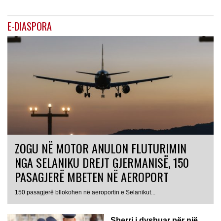
E-DIASPORA
ZOGU NË MOTOR ANULON FLUTURIMIN
NGA SELANIKU DREJT GJERMANISË, 150
PASAGJERË MBETEN NË AEROPORT
ITALI
150 pasagjerë bllokohen në aeroportin e Selanikut...
Sherri i dyshuar për një