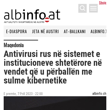
Shqip
menu
E-DIASPORA
JETA NË AUSTRI
AT-BALLKANI
ALBINFO.TV
Maqedonia
Antivirusi rus në sistemet e
institucioneve shtetërore në
vendet që u përballën me
sulme kibernetike
albinfo.ch
E premte, 7 Prill 2023 - 22:00