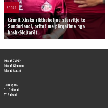
SPORT
Granit Xhaka rikthehet në stërvitje te
Sunderlandi, pritet me përqafime nga
bashkëlojtarët
Jeta në Zvicër
Jeta në Gjermani
Jeta në Austri
E-Diaspora
CH-Ballkani
AT Balkani