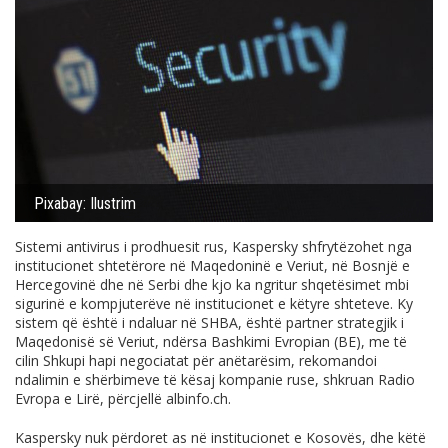
Pixabay: Ilustrim
Sistemi antivirus i prodhuesit rus, Kaspersky shfrytëzohet nga
institucionet shtetërore në Maqedoninë e Veriut, në Bosnjë e
Hercegovinë dhe në Serbi dhe kjo ka ngritur shqetësimet mbi
sigurinë e kompjuterëve në institucionet e këtyre shteteve. Ky
sistem që është i ndaluar në SHBA, është partner strategjik i
Maqedonisë së Veriut, ndërsa Bashkimi Evropian (BE), me të
cilin Shkupi hapi negociatat për anëtarësim, rekomandoi
ndalimin e shërbimeve të kësaj kompanie ruse, shkruan Radio
Evropa e Lirë, përcjellë
albinfo.ch
.
Kaspersky nuk përdoret as në institucionet e Kosovës, dhe këtë