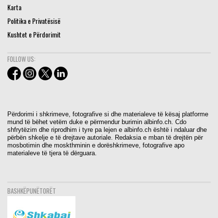
Karta
Politika e Privatësisë
Kushtet e Përdorimit
FOLLOW US:
Përdorimi i shkrimeve, fotografive si dhe materialeve të kësaj platforme
mund të bëhet vetëm duke e përmendur burimin albinfo.ch. Cdo
shfrytëzim dhe riprodhim i tyre pa lejen e albinfo.ch është i ndaluar dhe
përbën shkelje e të drejtave autoriale. Redaksia e mban të drejtën për
mosbotimin dhe moskthminin e dorëshkrimeve, fotografive apo
materialeve të tjera të dërguara.
BASHKËPUNËTORËT