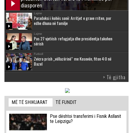
diasporën
Lajme
Paradoksi i kohës sonë: Arritjet e grave rriten, por
edhe dhuna në familje
Lajme
Pas 27 vjetësh: refugjatja dhe presidentja takohen
sërish
Futboll
Zvicra prish „vëllazërinë“ me Kosovën, fiton 4:0 në
Bazel
> Të gjitha
MË TË SHIKUARAT
TË FUNDIT
Pse dështoi transferimi i Fisnik Asllanit
te Leipzigu?