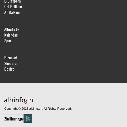
E-Diaspora
CH-Ballkani
AT Balkani
Albinfo.tv
Kalendari
Sport
Bizneset
Shoqata
Dosjet
Copyright © 2018 albinfo.ch. All Rights Reserved.
Zhvilluar nga: