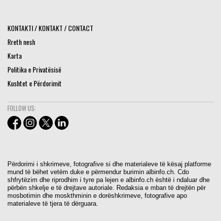
KONTAKTI / KONTAKT / CONTACT
Rreth nesh
Karta
Politika e Privatësisë
Kushtet e Përdorimit
FOLLOW US:
Përdorimi i shkrimeve, fotografive si dhe materialeve të kësaj platforme
mund të bëhet vetëm duke e përmendur burimin albinfo.ch. Cdo
shfrytëzim dhe riprodhim i tyre pa lejen e albinfo.ch është i ndaluar dhe
përbën shkelje e të drejtave autoriale. Redaksia e mban të drejtën për
mosbotimin dhe moskthminin e dorëshkrimeve, fotografive apo
materialeve të tjera të dërguara.