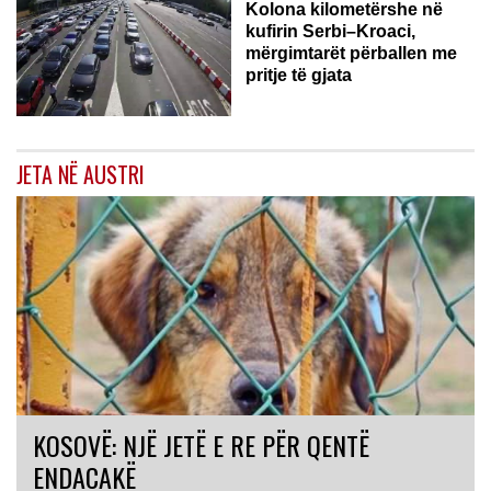
Kolona kilometërshe në
kufirin Serbi–Kroaci,
mërgimtarët përballen me
pritje të gjata
JETA NË AUSTRI
KOSOVË: NJË JETË E RE PËR QENTË
ENDACAKË