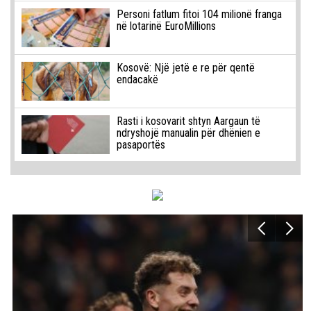
Personi fatlum fitoi 104 milionë franga
në lotarinë EuroMillions
Kosovë: Një jetë e re për qentë
endacakë
Rasti i kosovarit shtyn Aargaun të
ndryshojë manualin për dhënien e
pasaportës