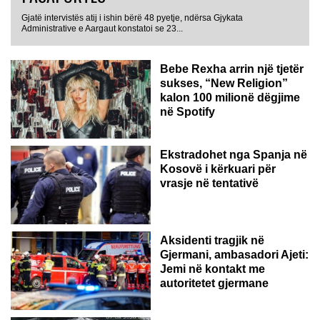
Gjatë intervistës atij i ishin bërë 48 pyetje, ndërsa Gjykata
Administrative e Aargaut konstatoi se 23...
Bebe Rexha arrin një tjetër
sukses, “New Religion”
kalon 100 milionë dëgjime
në Spotify
Ekstradohet nga Spanja në
Kosovë i kërkuari për
vrasje në tentativë
GJERMANI
Aksidenti tragjik në
Gjermani, ambasadori Ajeti:
Jemi në kontakt me
autoritetet gjermane