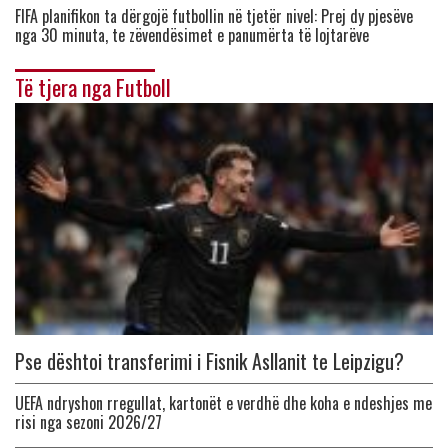
FIFA planifikon ta dërgojë futbollin në tjetër nivel: Prej dy pjesëve
nga 30 minuta, te zëvendësimet e panumërta të lojtarëve
Të tjera nga Futboll
Pse dështoi transferimi i Fisnik Asllanit te Leipzigu?
UEFA ndryshon rregullat, kartonët e verdhë dhe koha e ndeshjes me
risi nga sezoni 2026/27