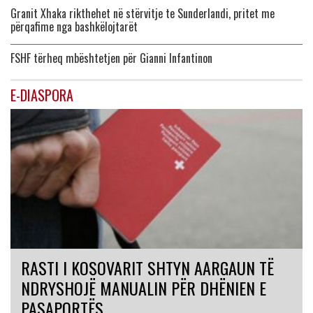
Granit Xhaka rikthehet në stërvitje te Sunderlandi, pritet me
përqafime nga bashkëlojtarët
FSHF tërheq mbështetjen për Gianni Infantinon
E-DIASPORA
RASTI I KOSOVARIT SHTYN AARGAUN TË
NDRYSHOJË MANUALIN PËR DHËNIEN E
PASAPORTËS