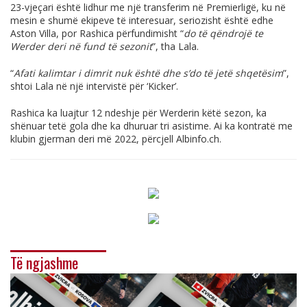
23-vjeçari është lidhur me një transferim në Premierligë, ku në
mesin e shumë ekipeve të interesuar, seriozisht është edhe
Aston Villa, por Rashica përfundimisht “
do të qëndrojë te
Werder deri në fund të sezonit
”, tha Lala.
“
Afati kalimtar i dimrit nuk është dhe s’do të jetë shqetësim
”,
shtoi Lala në një intervistë për ‘Kicker’.
Rashica ka luajtur 12 ndeshje për Werderin këtë sezon, ka
shënuar tetë gola dhe ka dhuruar tri asistime. Ai ka kontratë me
klubin gjerman deri më 2022, përcjell
Albinfo.ch
.
Të ngjashme