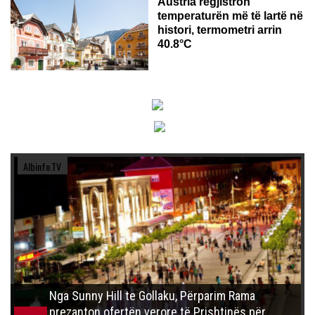
Austria regjistron
temperaturën më të lartë në
histori, termometri arrin
40.8°C
Albinfo.TV
Nga Sunny Hill te Gollaku, Përparim Rama
prezanton ofertën verore të Prishtinës për