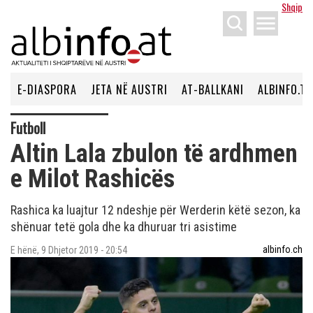
Shqip
menu
E-DIASPORA
JETA NË AUSTRI
AT-BALLKANI
ALBINFO.TV
Futboll
Altin Lala zbulon të ardhmen
e Milot Rashicës
Rashica ka luajtur 12 ndeshje për Werderin këtë sezon, ka
shënuar tetë gola dhe ka dhuruar tri asistime
albinfo.ch
E hënë, 9 Dhjetor 2019 - 20:54