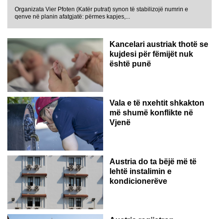
Organizata Vier Pfoten (Katër putrat) synon të stabilizojë numrin e
qenve në planin afatgjatë: përmes kapjes,...
Kancelari austriak thotë se
kujdesi për fëmijët nuk
është punë
Vala e të nxehtit shkakton
më shumë konflikte në
Vjenë
Austria do ta bëjë më të
lehtë instalimin e
kondicionerëve