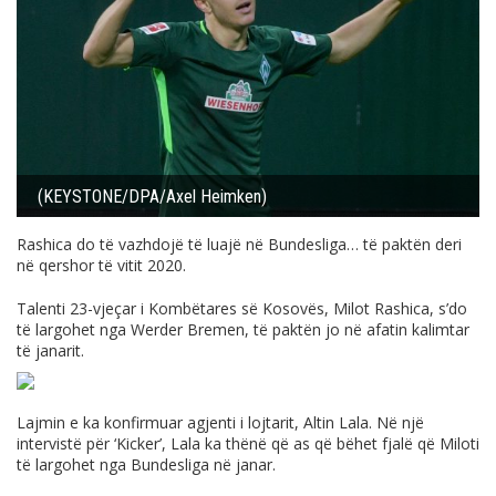
(KEYSTONE/DPA/Axel Heimken)
Rashica do të vazhdojë të luajë në Bundesliga… të paktën deri
në qershor të vitit 2020.
Talenti 23-vjeçar i Kombëtares së Kosovës, Milot Rashica, s’do
të largohet nga Werder Bremen, të paktën jo në afatin kalimtar
të janarit.
Lajmin e ka konfirmuar agjenti i lojtarit, Altin Lala. Në një
intervistë për ‘Kicker’, Lala ka thënë që as që bëhet fjalë që Miloti
të largohet nga Bundesliga në janar.