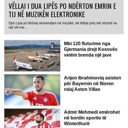
VËLLAI I DUA LIPËS PO NDËRTON EMRIN E
TIJ NË MUZIKËN ELEKTRONIKE
Gjin Lipa po tërheq vëmendjen në muzikë, në lidhje prej më shumë se
GJERMANI
një viti me...
Mbi 120 fluturime nga
Gjermania drejt Kosovës
vetëm brenda një jave
Arijon Ibrahimoviq asiston
për Bayernin në fitoren
ndaj Aston Villas
ZVICËR
Admir Mehmedi emërohet
në bordin sportiv të
Winterthurit