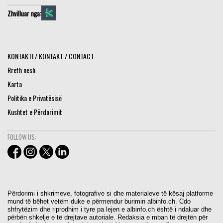
Zhvilluar nga:
KONTAKTI / KONTAKT / CONTACT
Rreth nesh
Karta
Politika e Privatësisë
Kushtet e Përdorimit
FOLLOW US:
Përdorimi i shkrimeve, fotografive si dhe materialeve të kësaj platforme
mund të bëhet vetëm duke e përmendur burimin albinfo.ch. Cdo
shfrytëzim dhe riprodhim i tyre pa lejen e albinfo.ch është i ndaluar dhe
përbën shkelje e të drejtave autoriale. Redaksia e mban të drejtën për