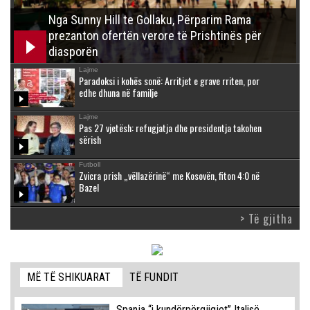
Nga Sunny Hill te Gollaku, Përparim Rama
prezanton ofertën verore të Prishtinës për
diasporën
Lajme
Paradoksi i kohës sonë: Arritjet e grave rriten, por
edhe dhuna në familje
Lajme
Pas 27 vjetësh: refugjatja dhe presidentja takohen
sërish
Futboll
Zvicra prish „vëllazërinë“ me Kosovën, fiton 4:0 në
Bazel
> Të gjitha
MË TË SHIKUARAT
TË FUNDIT
Spanja “i kundërpërgjigjet” Italisë,