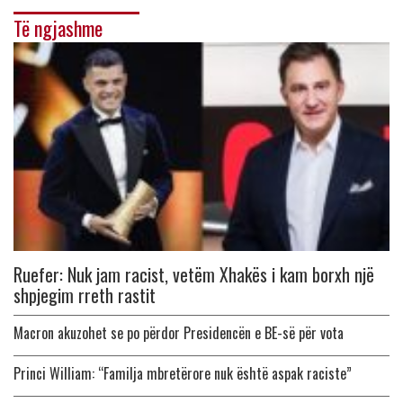
Të ngjashme
Ruefer: Nuk jam racist, vetëm Xhakës i kam borxh një
shpjegim rreth rastit
Macron akuzohet se po përdor Presidencën e BE-së për vota
Princi William: “Familja mbretërore nuk është aspak raciste”