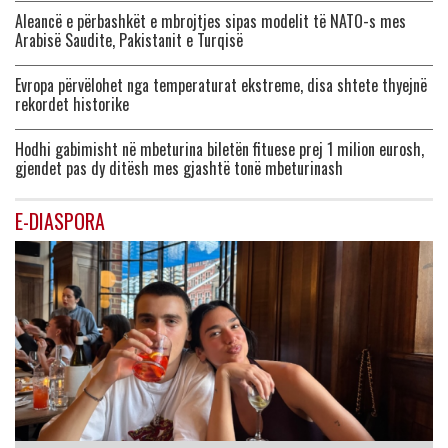
Aleancë e përbashkët e mbrojtjes sipas modelit të NATO-s mes
Arabisë Saudite, Pakistanit e Turqisë
Evropa përvëlohet nga temperaturat ekstreme, disa shtete thyejnë
rekordet historike
Hodhi gabimisht në mbeturina biletën fituese prej 1 milion eurosh,
gjendet pas dy ditësh mes gjashtë tonë mbeturinash
E-DIASPORA