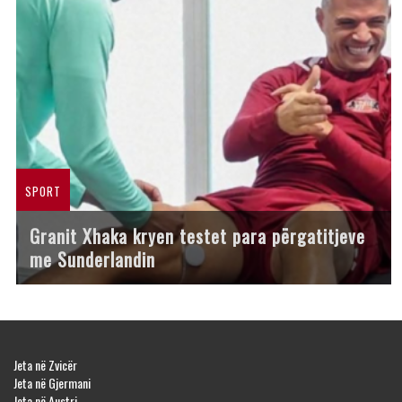
SPORT
Granit Xhaka kryen testet para përgatitjeve
me Sunderlandin
Jeta në Zvicër
Jeta në Gjermani
Jeta në Austri