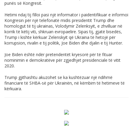
punës së Kongresit.
Hetimi ndaj tij filloi pasi një informator i paidentifikuar e informoi
Kongresin për një telefonatë midis presidentit Trump dhe
homologut të tij ukrainas, Volodymir Zelenksyit, e zhvilluar në
korrik të këtij viti, shkruan evropaelire. Sipas tij, gjatë bisedës,
Trump i kishte kërkuar Zelenskyit që Ukraina të hetojë për
korrupsion, rivalin e tij politik, Joe Biden dhe djalin e tij Hunter.
Joe Biden është ndër pretendentët kryesorë për të fituar
nominimin e demokratëve për zgjedhjet presidenciale të vitit
2020.
Trump gjithashtu akuzohet se ka kushtëzuar një ndihmë
financiare të SHBA-së për Ukrainën, në këmbim të hetimeve të
kërkuara.