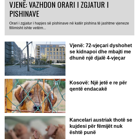
VJENË: VAZHDON ORARI I ZGJATUR I
PISHINAVE
Orari i zgjatur i hapjes së pishinave në katër pishina të jashtme vjeneze
fillimisht ishte vetëm...
Vjenë: 72-vjeçari dyshohet
se kidnapoi dhe mbajti me
dhunë një djalë 4-vjeçar
Kosovë: Një jetë e re për
qentë endacakë
Kancelari austriak thotë se
kujdesi për fëmijët nuk
është punë