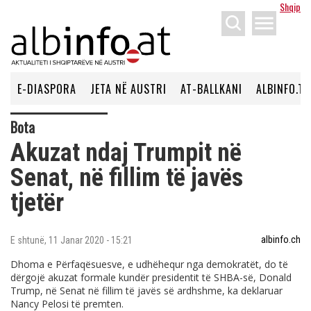
Shqip
menu
E-DIASPORA
JETA NË AUSTRI
AT-BALLKANI
ALBINFO.TV
Bota
Akuzat ndaj Trumpit në
Senat, në fillim të javës
tjetër
albinfo.ch
E shtunë, 11 Janar 2020 - 15:21
Dhoma e Përfaqësuesve, e udhëhequr nga demokratët, do të
dërgojë akuzat formale kundër presidentit të SHBA-së, Donald
Trump, në Senat në fillim të javës së ardhshme, ka deklaruar
Nancy Pelosi të premten.