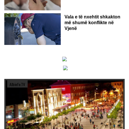
Vala e të nxehtit shkakton
më shumë konflikte në
Vjenë
Albinfo.TV