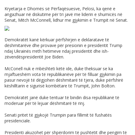
Kryetarja e Dhomës së Përfaqësuesve, Pelosi, ka qenë e
angazhuar në diskutime për tri javë me liderin e shumicës në
Senat, Mitch McConnell, lidhur me gjykimin e Trumpit në Senat.
Demokratët kanë kërkuar përfshirjen e deklaratave të
dëshmitarëve dhe provave për presionin e presidentit Trump
ndaj Ukrainës rreth hetimeve ndaj presidentit dhe ish-
zëvendëspresidentit Joe Biden.
McConell nuk e mbështeti këtë ide, duke theksuar se ka
mjaftueshëm vota të republikanëve për të filluar gjykimin pa
pasur nevojë të dëgjohen dëshmitarë të tjera, duke përfshirë
këshilltarin e sigurisë kombëtare të Trumpit, John Bolton.
Demokratët janë duke tentuar të bindin disa republikanë të
moderuar për të lejuar dëshmitarë të rinj.
Senati pritet të gjykojë Trumpin para fillimit të fushatës
presidenciale.
Presidenti akuzohet për shpërdorim të pushtetit dhe pengim të