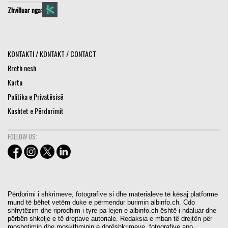
Zhvilluar nga:
KONTAKTI / KONTAKT / CONTACT
Rreth nesh
Karta
Politika e Privatësisë
Kushtet e Përdorimit
FOLLOW US:
Përdorimi i shkrimeve, fotografive si dhe materialeve të kësaj platforme
mund të bëhet vetëm duke e përmendur burimin albinfo.ch. Cdo
shfrytëzim dhe riprodhim i tyre pa lejen e albinfo.ch është i ndaluar dhe
përbën shkelje e të drejtave autoriale. Redaksia e mban të drejtën për
mosbotimin dhe moskthminin e dorëshkrimeve, fotografive apo