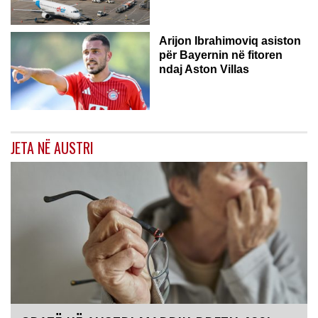
Arijon Ibrahimoviq asiston
për Bayernin në fitoren
ndaj Aston Villas
JETA NË AUSTRI