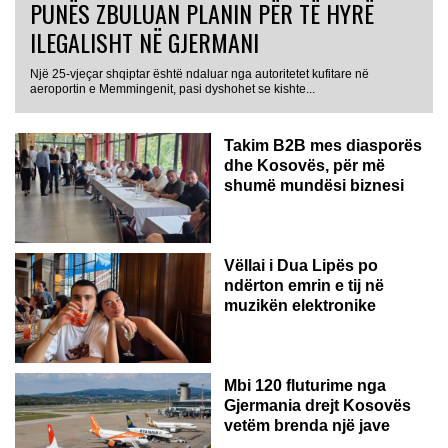
PUNËS ZBULUAN PLANIN PËR TË HYRË
ILEGALISHT NË GJERMANI
Një 25-vjeçar shqiptar është ndaluar nga autoritetet kufitare në
aeroportin e Memmingenit, pasi dyshohet se kishte...
Takim B2B mes diasporës
dhe Kosovës, për më
shumë mundësi biznesi
Vëllai i Dua Lipës po
ndërton emrin e tij në
muzikën elektronike
GJERMANI
Mbi 120 fluturime nga
Gjermania drejt Kosovës
vetëm brenda një jave