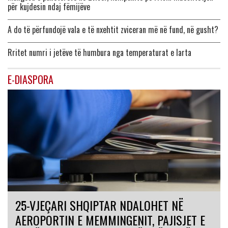
për kujdesin ndaj fëmijëve
A do të përfundojë vala e të nxehtit zviceran më në fund, në gusht?
Rritet numri i jetëve të humbura nga temperaturat e larta
E-DIASPORA
25-VJEÇARI SHQIPTAR NDALOHET NË
AEROPORTIN E MEMMINGENIT, PAJISJET E