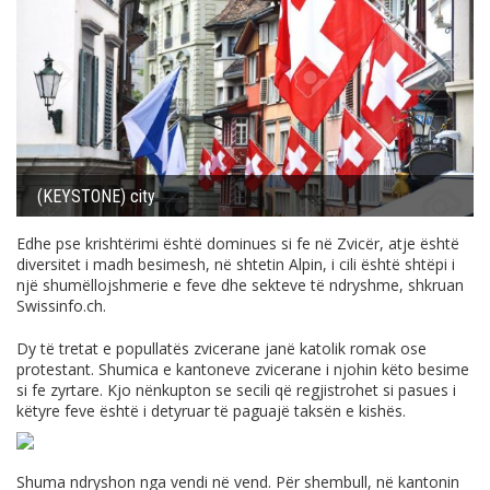
(KEYSTONE) city
Edhe pse krishtërimi është dominues si fe në Zvicër, atje është
diversitet i madh besimesh, në shtetin Alpin, i cili është shtëpi i
një shumëllojshmerie e feve dhe sekteve të ndryshme, shkruan
Swissinfo.ch
.
Dy të tretat e popullatës zvicerane janë katolik romak ose
protestant. Shumica e kantoneve zvicerane i njohin këto besime
si fe zyrtare. Kjo nënkupton se secili që regjistrohet si pasues i
këtyre feve është i detyruar të paguajë taksën e kishës.
Shuma ndryshon nga vendi në vend. Për shembull, në kantonin