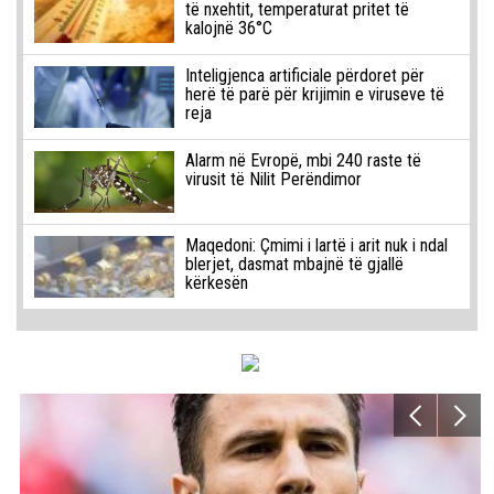
të nxehtit, temperaturat pritet të
kalojnë 36°C
Inteligjenca artificiale përdoret për
herë të parë për krijimin e viruseve të
reja
Alarm në Evropë, mbi 240 raste të
virusit të Nilit Perëndimor
Maqedoni: Çmimi i lartë i arit nuk i ndal
blerjet, dasmat mbajnë të gjallë
kërkesën