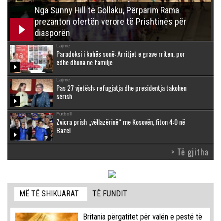
Nga Sunny Hill te Gollaku, Përparim Rama
prezanton ofertën verore të Prishtinës për
diasporën
Lajme
Paradoksi i kohës sonë: Arritjet e grave rriten, por
edhe dhuna në familje
Lajme
Pas 27 vjetësh: refugjatja dhe presidentja takohen
sërish
Futboll
Zvicra prish „vëllazërinë“ me Kosovën, fiton 4:0 në
Bazel
> Të gjitha
MË TË SHIKUARAT
TË FUNDIT
Britania përgatitet për valën e pestë të