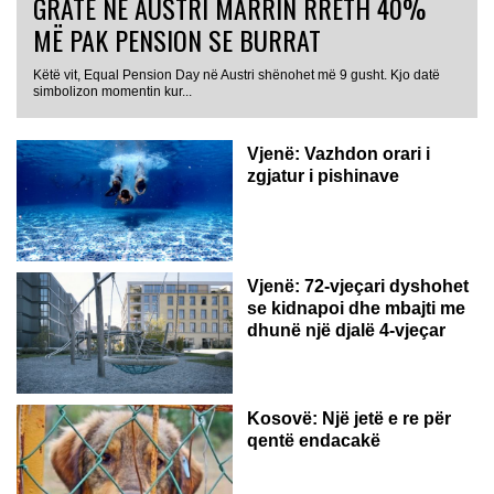
GRATË NË AUSTRI MARRIN RRETH 40%
MË PAK PENSION SE BURRAT
Këtë vit, Equal Pension Day në Austri shënohet më 9 gusht. Kjo datë
simbolizon momentin kur...
Vjenë: Vazhdon orari i
zgjatur i pishinave
Vjenë: 72-vjeçari dyshohet
se kidnapoi dhe mbajti me
dhunë një djalë 4-vjeçar
Kosovë: Një jetë e re për
qentë endacakë