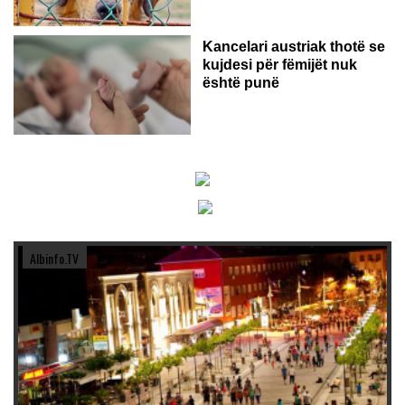
Kancelari austriak thotë se
kujdesi për fëmijët nuk
është punë
Albinfo.TV