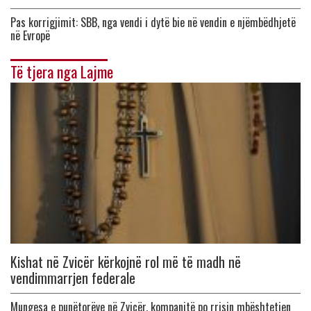
Pas korrigjimit: SBB, nga vendi i dytë bie në vendin e njëmbëdhjetë
në Evropë
Të tjera nga Lajme
Kishat në Zvicër kërkojnë rol më të madh në
vendimmarrjen federale
Mungesa e punëtorëve në Zvicër, kompanitë po rrisin mbështetjen