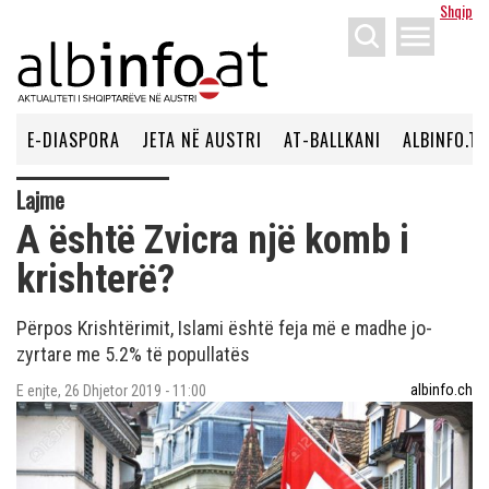
Shqip
menu
E-DIASPORA
JETA NË AUSTRI
AT-BALLKANI
ALBINFO.TV
Lajme
A është Zvicra një komb i
krishterë?
Përpos Krishtërimit, Islami është feja më e madhe jo-
zyrtare me 5.2% të popullatës
albinfo.ch
E enjte, 26 Dhjetor 2019 - 11:00