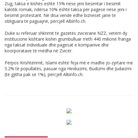
Zug, taksa e kishës eshtë 15% nëse jeni besimtar i besimit
kalotik romak, ndërsa 10% është taksa për pagesë nëse jeni i
besimit protestant. Në disa vende edhe bizneset janë të
obliguara të paguajnë, përcjell
Albinfo.ch
.
Duke iu referuar shkrimit të gazetës zvicerane NZZ, vetëm dy
institucione kishtare kishin grumbulluar rreth 440 milionë franga
nga taksat individuale dhe pagesat e kompanive dhe
koorporatave të mëdha në Zvicër.
Përpos Krishtërimit, Islami është feja më e madhe jo-zyrtare me
5.2% të popullatës, pasuar nga Hinduizmi, Budizmi dhe Judaizmi
(të gjitha pak së 1%), përcjell
Albinfo.ch
.