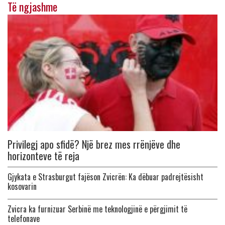
Të ngjashme
Privilegj apo sfidë? Një brez mes rrënjëve dhe
horizonteve të reja
Gjykata e Strasburgut fajëson Zvicrën: Ka dëbuar padrejtësisht
kosovarin
Zvicra ka furnizuar Serbinë me teknologjinë e përgjimit të
telefonave