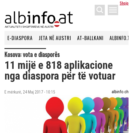
Shqip
menu
E-DIASPORA
JETA NË AUSTRI
AT-BALLKANI
ALBINFO.TV
Kosova: vota e diasporës
11 mijë e 818 aplikacione
nga diaspora për të votuar
albinfo.ch
E mërkurë, 24 Maj 2017 - 10:15