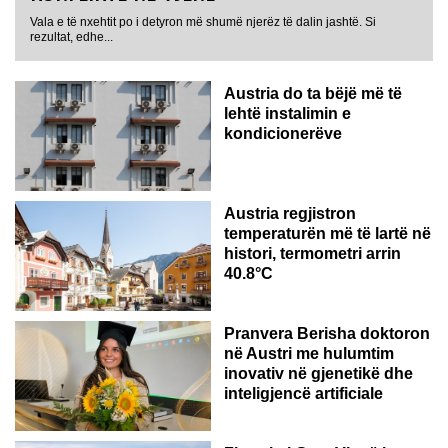
Vala e të nxehtit po i detyron më shumë njerëz të dalin jashtë. Si
rezultat, edhe...
Austria do ta bëjë më të
lehtë instalimin e
kondicionerëve
Austria regjistron
temperaturën më të lartë në
histori, termometri arrin
40.8°C
AUSTRI
Pranvera Berisha doktoron
në Austri me hulumtim
inovativ në gjenetikë dhe
inteligjencë artificiale