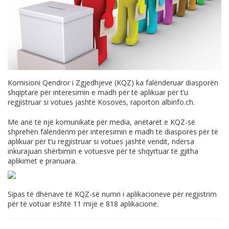
Komisioni Qendror i Zgjedhjeve (KQZ) ka falënderuar diasporën
shqiptare për interesimin e madh për të aplikuar për t’u
regjistruar si votues jashtë Kosovës, raporton
albinfo.ch
.
Me anë të një komunikate për media, anëtarët e KQZ-së
shprehën falënderim për interesimin e madh të diasporës për të
aplikuar për t’u regjistruar si votues jashtë vendit, ndërsa
inkurajuan shërbimin e votuesve për të shqyrtuar të gjitha
aplikimet e pranuara.
Sipas të dhënave të KQZ-së numri i aplikacioneve për regjistrim
për të votuar është 11 mijë e 818 aplikacione.