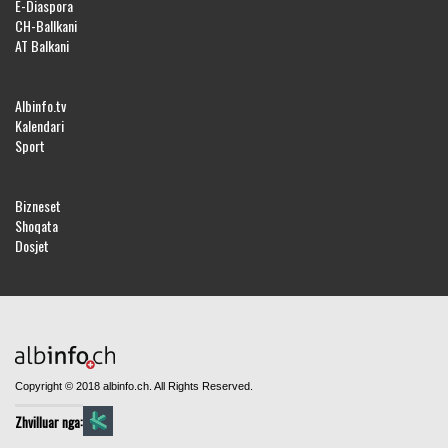
E-Diaspora
CH-Ballkani
AT Balkani
Albinfo.tv
Kalendari
Sport
Bizneset
Shoqata
Dosjet
Copyright © 2018 albinfo.ch. All Rights Reserved.
Zhvilluar nga: