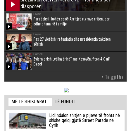
diasporën
Lajme
Paradoksi i kohës sonë: Arritjet e grave rriten, por
edhe dhuna në familje
Lajme
Pas 27 vjetësh: refugjatja dhe presidentja takohen
sërish
Futboll
Zvicra prish „vëllazërinë“ me Kosovën, fiton 4:0 në
Bazel
> Të gjitha
MË TË SHIKUARAT
TË FUNDIT
Lidl ndalon shitjen e pijeve të ftohta në
shishe qelqi gjatë Street Parade në
Cyrih