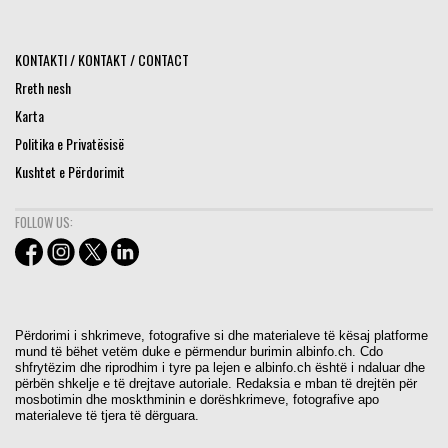
KONTAKTI / KONTAKT / CONTACT
Rreth nesh
Karta
Politika e Privatësisë
Kushtet e Përdorimit
FOLLOW US:
Përdorimi i shkrimeve, fotografive si dhe materialeve të kësaj platforme
mund të bëhet vetëm duke e përmendur burimin albinfo.ch. Cdo
shfrytëzim dhe riprodhim i tyre pa lejen e albinfo.ch është i ndaluar dhe
përbën shkelje e të drejtave autoriale. Redaksia e mban të drejtën për
mosbotimin dhe moskthminin e dorëshkrimeve, fotografive apo
materialeve të tjera të dërguara.