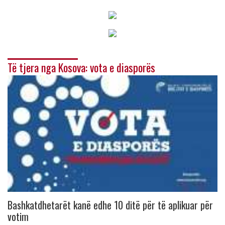
Të tjera nga Kosova: vota e diasporës
Bashkatdhetarët kanë edhe 10 ditë për të aplikuar për
votim