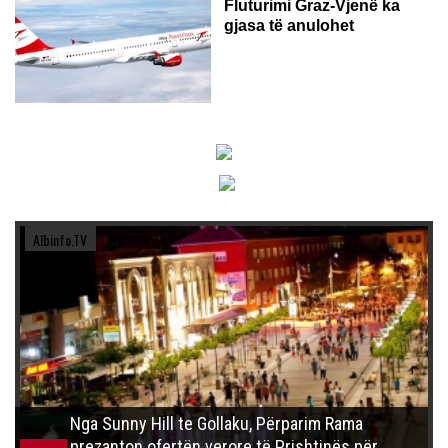
Fluturimi Graz-Vjenë ka
gjasa të anulohet
Albinfo.TV
Nga Sunny Hill te Gollaku, Përparim Rama
prezanton ofertën verore të Prishtinës për