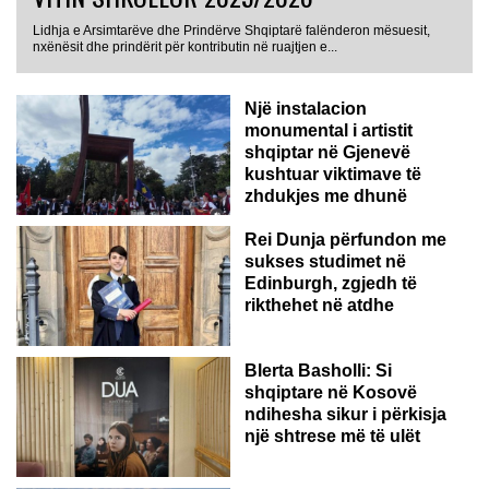
Lidhja e Arsimtarëve dhe Prindërve Shqiptarë falënderon mësuesit,
nxënësit dhe prindërit për kontributin në ruajtjen e...
Një instalacion
monumental i artistit
shqiptar në Gjenevë
kushtuar viktimave të
zhdukjes me dhunë
Rei Dunja përfundon me
sukses studimet në
Edinburgh, zgjedh të
rikthehet në atdhe
Blerta Basholli: Si
shqiptare në Kosovë
ndihesha sikur i përkisja
një shtrese më të ulët