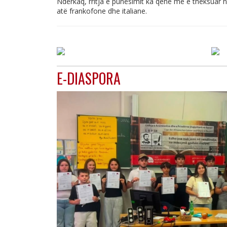
Ndërkaq, rritja e punësimit ka qenë më e theksuar 
atë frankofone dhe italiane.
E-DIASPORA