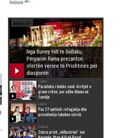
Reklamë
Albinfo.TV
Nga Sunny Hill te Gollaku,
Përparim Rama prezanton
ofertën verore të Prishtinës për
diasporën
Lajme
Paradoksi i kohës sonë: Arritjet e
grave rriten, por edhe dhuna në
familje
Lajme
Pas 27 vjetësh: refugjatja dhe
ë
presidentja takohen sërish
Futboll
Zvicra prish „vëllazërinë“ me
Kosovën, fiton 4:0 në Bazel