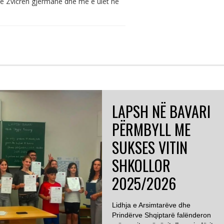
në Zvicrën gjermane dhe më e ulët në
LAPSH NË BAVARI
PËRMBYLL ME
SUKSES VITIN
SHKOLLOR
2025/2026
Lidhja e Arsimtarëve dhe
Prindërve Shqiptarë falënderon