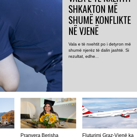
SHKAKTON MË
SHUMË KONFLIKTE
NË VJENË
Vala e të nxehtit po i detyron më
shumë njerëz të dalin jashtë. Si
rezultat, edhe...
AUSTRI
Pranvera Berisha
Fluturimi Graz-Vjenë ka