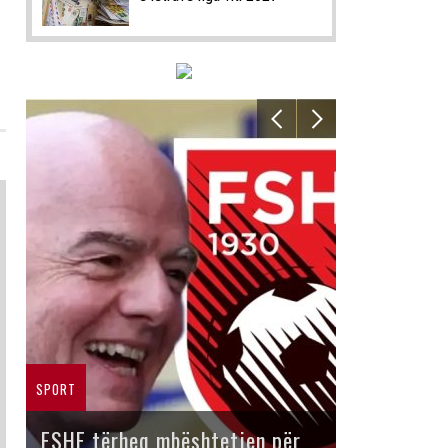
SPORT
FSHF tërheq mbështetjen për