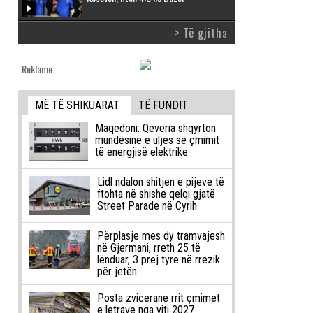
> Të gjitha
Reklamë
MË TË SHIKUARAT
TË FUNDIT
Maqedoni: Qeveria shqyrton
mundësinë e uljes së çmimit
të energjisë elektrike
Lidl ndalon shitjen e pijeve të
ftohta në shishe qelqi gjatë
Street Parade në Cyrih
Përplasje mes dy tramvajesh
në Gjermani, rreth 25 të
lënduar, 3 prej tyre në rrezik
për jetën
Posta zvicerane rrit çmimet
e letrave nga viti 2027