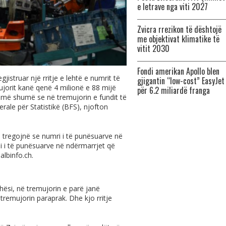
e letrave nga viti 2027
Zvicra rrezikon të dështojë
me objektivat klimatike të
vitit 2030
Fondi amerikan Apollo blen
jistruar një rritje e lehtë e numrit të
gjigantin “low-cost” EasyJet
ujorit kanë qenë 4 milionë e 88 mijë
për 6.2 miliardë franga
a më shumë se në tremujorin e fundit të
derale për Statistikë (BFS), njofton
e tregojnë se numri i të punësuarve në
i i të punësuarve në ndërmarrjet që
n
albinfo.ch
.
hësi, në tremujorin e parë janë
tremujorin paraprak. Dhe kjo rritje