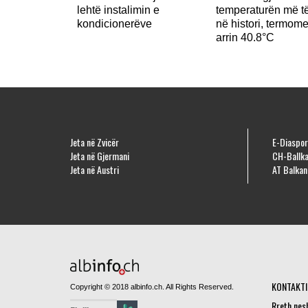
lehtë instalimin e
temperaturën më të
kondicionerëve
në histori, termome
arrin 40.8°C
Jeta në Zvicër
E-Diaspor
Jeta në Gjermani
CH-Ballka
Jeta në Austri
AT Balkan
KONTAKTI
Copyright © 2018 albinfo.ch. All Rights Reserved.
Rreth nes