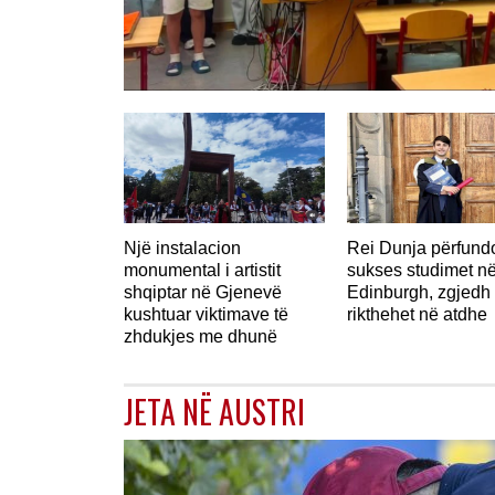
Një instalacion
Rei Dunja përfun
monumental i artistit
sukses studimet n
shqiptar në Gjenevë
Edinburgh, zgjedh 
kushtuar viktimave të
rikthehet në atdhe
zhdukjes me dhunë
JETA NË AUSTRI