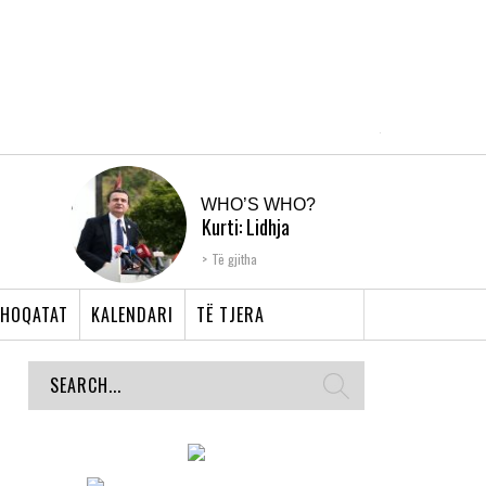
WHO’S WHO?
Kurti: Lidhja
Shqiptare e Prizrenit,
Të gjitha
nyja që bashkoi �...
HOQATAT
KALENDARI
TË TJERA