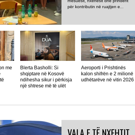
mësuesit, nxënësit dhe prindërit
për kontributin në ruajtjen e...
don me
Blerta Basholli: Si
Aeroporti i Prishtinës
ë
shqiptare në Kosovë
kalon shifrën e 2 milionë
të
ndihesha sikur i përkisja
udhëtarëve në vitin 2026
një shtrese më të ulët
VALA E TË NXEHTIT