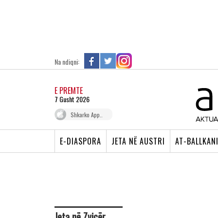
Na ndiqni:
E PREMTE
7 Gusht 2026
Shkarko App..
E-DIASPORA
JETA NË AUSTRI
AT-BALLKAN
Jeta në Zvicër