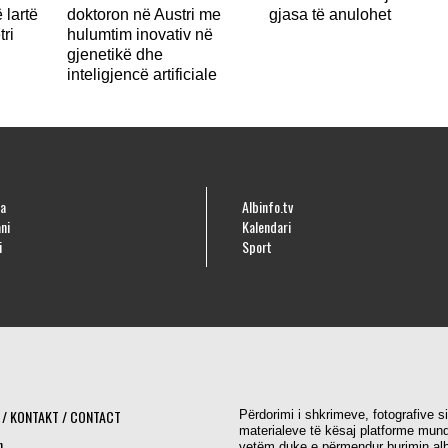
 lartë
doktoron në Austri me
gjasa të anulohet
tri
hulumtim inovativ në
gjenetikë dhe
inteligjencë artificiale
a
Albinfo.tv
ni
Kalendari
i
Sport
 / KONTAKT / CONTACT
Përdorimi i shkrimeve, fotografive s
materialeve të kësaj platforme mund
h
vetëm duke e përmendur burimin alb