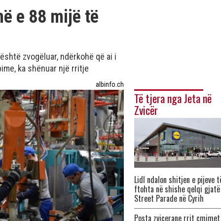
ë e 88 mijë të
është zvogëluar, ndërkohë që ai i
me, ka shënuar një rritje
albinfo.ch
Të tjera nga Jeta në
Zvicër
Lidl ndalon shitjen e pijeve t
ftohta në shishe qelqi gjatë
Street Parade në Cyrih
Posta zvicerane rrit çmimet