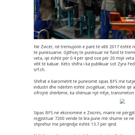
Në Zvicër, në tremujorin e parë të vitit 2017 është reg
të punësuarve. Gjithsej të punësuar në fund të trem
veta, që është për 0.4 për qind ose për 20 mijë vet
vitit të kaluar. Këto shifra i ka publikuar sot Zyra Fe
srf.ch
.
Shifrat e barometrit të punësimit sipas BFS më tutj
industri dhe ndërtim është zvogëluar, ndërkohë që a
ofrojnë shërbime, ka shënuar një rritje, transmeto
Sipas BFS në ekonominë e Zvicrës, marrë në përgjit
regjistruar 7200 vende të lira pune më shumë se në 
shprehur me përqindje është 13.7 për qind.