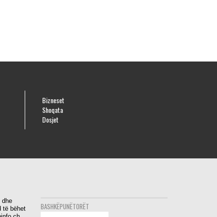
Bizneset
Shoqata
Dosjet
i dhe
BASHKËPUNËTORËT
 të bëhet
info.ch.