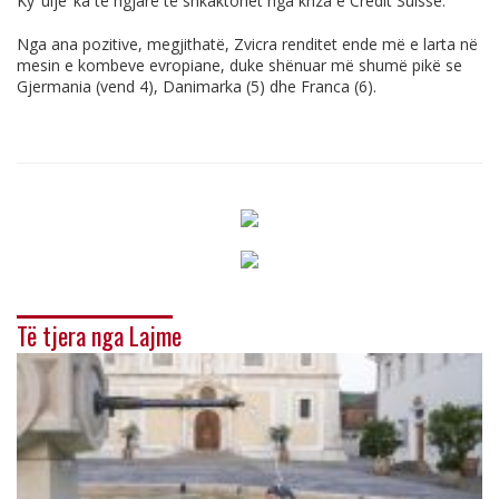
Ky ‘ulje’ ka të ngjarë të shkaktohet nga kriza e Credit Suisse.
Nga ana pozitive, megjithatë, Zvicra renditet ende më e larta në
mesin e kombeve evropiane, duke shënuar më shumë pikë se
Gjermania (vend 4), Danimarka (5) dhe Franca (6).
Të tjera nga Lajme