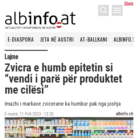
Shqip
menu
E-DIASPORA
JETA NË AUSTRI
AT-BALLKANI
ALBINFO.TV
Lajme
Zvicra e humb epitetin si
“vendi i parë për produktet
me cilësi”
Imazhi i markave zvicerane ka humbur pak nga joshja
albinfo.ch
E martë, 11 Prill 2023 - 12:20