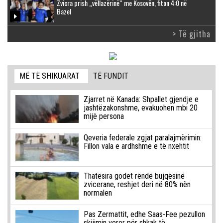
Zvicra prish „vëllazërinë“ me Kosovën, fiton 4:0 në
Bazel
> Të gjitha
MË TË SHIKUARAT
TË FUNDIT
Zjarret në Kanada: Shpallet gjendje e
jashtëzakonshme, evakuohen mbi 20
mijë persona
Qeveria federale zgjat paralajmërimin:
Fillon vala e ardhshme e të nxehtit
Thatësira godet rëndë bujqësinë
zvicerane, reshjet deri në 80% nën
normalen
Pas Zermattit, edhe Saas-Fee pezullon
skijimin veror për shkak të