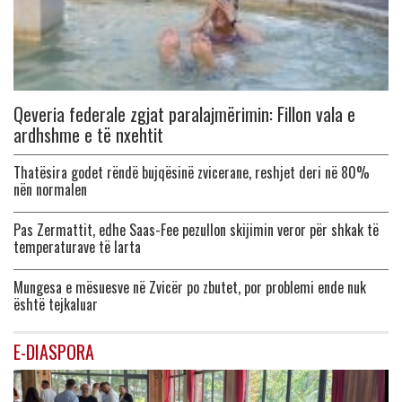
Qeveria federale zgjat paralajmërimin: Fillon vala e
ardhshme e të nxehtit
Thatësira godet rëndë bujqësinë zvicerane, reshjet deri në 80%
nën normalen
Pas Zermattit, edhe Saas-Fee pezullon skijimin veror për shkak të
temperaturave të larta
Mungesa e mësuesve në Zvicër po zbutet, por problemi ende nuk
është tejkaluar
E-DIASPORA