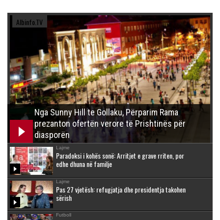
Albinfo.TV
Nga Sunny Hill te Gollaku, Përparim Rama
prezanton ofertën verore të Prishtinës për
diasporën
Lajme
Paradoksi i kohës sonë: Arritjet e grave rriten, por
edhe dhuna në familje
Lajme
Pas 27 vjetësh: refugjatja dhe presidentja takohen
sërish
Futboll