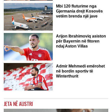
Mbi 120 fluturime nga
Gjermania drejt Kosovës
vetëm brenda një jave
Arijon Ibrahimoviq asiston
për Bayernin në fitoren
ndaj Aston Villas
ZVICËR
Admir Mehmedi emërohet
në bordin sportiv të
Winterthurit
JETA NË AUSTRI