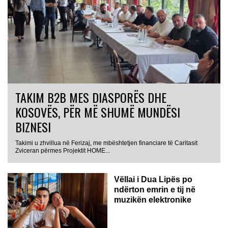
TAKIM B2B MES DIASPORËS DHE
KOSOVËS, PËR MË SHUMË MUNDËSI
BIZNESI
Takimi u zhvillua në Ferizaj, me mbështetjen financiare të Caritasit
Zviceran përmes Projektit HOME...
Vëllai i Dua Lipës po
ndërton emrin e tij në
muzikën elektronike
GJERMANI