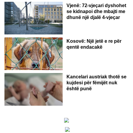
Vjenë: 72-vjeçari dyshohet
se kidnapoi dhe mbajti me
dhunë një djalë 4-vjeçar
Kosovë: Një jetë e re për
qentë endacakë
Kancelari austriak thotë se
kujdesi për fëmijët nuk
është punë