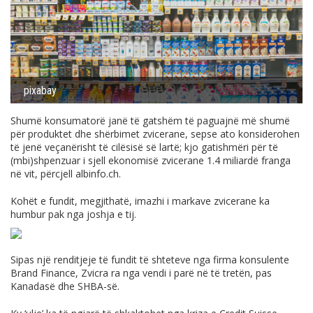
pixabay
Shumë konsumatorë janë të gatshëm të paguajnë më shumë
për produktet dhe shërbimet zvicerane, sepse ato konsiderohen
të jenë veçanërisht të cilësisë së lartë; kjo gatishmëri për të
(mbi)shpenzuar i sjell ekonomisë zvicerane 1.4 miliardë franga
në vit, përcjell
albinfo.ch
.
Kohët e fundit, megjithatë, imazhi i markave zvicerane ka
humbur pak nga joshja e tij.
Sipas një renditjeje të fundit të shteteve nga firma konsulente
Brand Finance, Zvicra ra nga vendi i parë në të tretën, pas
Kanadasë dhe SHBA-së.