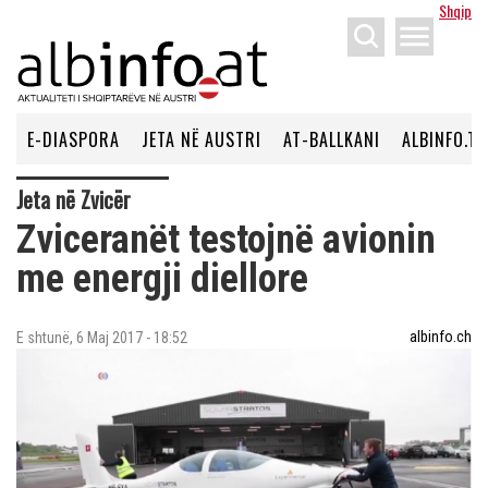
Shqip
menu
E-DIASPORA
JETA NË AUSTRI
AT-BALLKANI
ALBINFO.TV
Jeta në Zvicër
Zviceranët testojnë avionin
me energji diellore
albinfo.ch
E shtunë, 6 Maj 2017 - 18:52