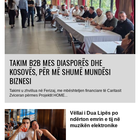
TAKIM B2B MES DIASPORËS DHE
KOSOVËS, PËR MË SHUMË MUNDËSI
BIZNESI
Takimi u zhvillua në Ferizaj, me mbështetjen financiare të Caritasit
Zviceran përmes Projektit HOME...
Vëllai i Dua Lipës po
ndërton emrin e tij në
muzikën elektronike
GJERMANI