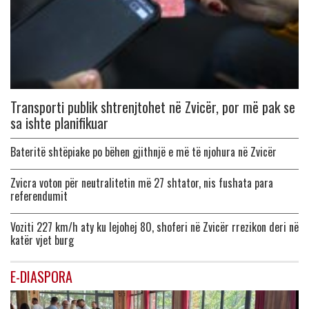
Transporti publik shtrenjtohet në Zvicër, por më pak se
sa ishte planifikuar
Bateritë shtëpiake po bëhen gjithnjë e më të njohura në Zvicër
Zvicra voton për neutralitetin më 27 shtator, nis fushata para
referendumit
Voziti 227 km/h aty ku lejohej 80, shoferi në Zvicër rrezikon deri në
katër vjet burg
E-DIASPORA