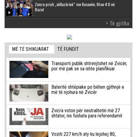
Zvicra prish „vëllazërinë“ me Kosovën, fiton 4:0 në
Bazel
> Të gjitha
MË TË SHIKUARAT
TË FUNDIT
Transporti publik shtrenjtohet në Zvicër,
por më pak se sa ishte planifikuar
Bateritë shtëpiake po bëhen gjithnjë e
më të njohura në Zvicër
Zvicra voton për neutralitetin më 27
shtator, nis fushata para referendumit
Voziti 227 km/h aty ku lejohej 80,