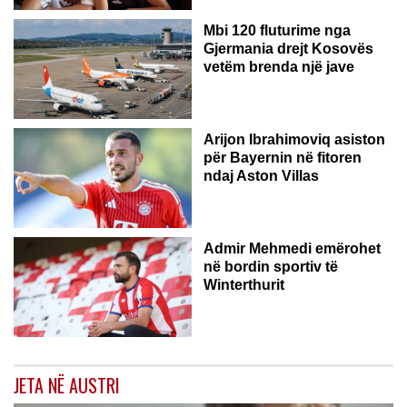
Mbi 120 fluturime nga
Gjermania drejt Kosovës
vetëm brenda një jave
Arijon Ibrahimoviq asiston
për Bayernin në fitoren
ndaj Aston Villas
ZVICËR
Admir Mehmedi emërohet
në bordin sportiv të
Winterthurit
JETA NË AUSTRI