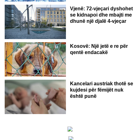
Vjenë: 72-vjeçari dyshohet
se kidnapoi dhe mbajti me
dhunë një djalë 4-vjeçar
Kosovë: Një jetë e re për
qentë endacakë
Kancelari austriak thotë se
kujdesi për fëmijët nuk
është punë