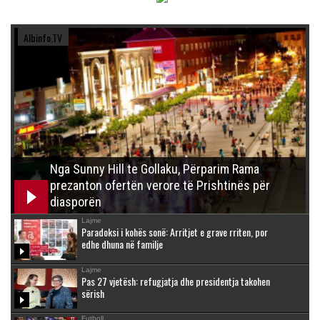
Albinfo.TV
Nga Sunny Hill te Gollaku, Përparim Rama
prezanton ofertën verore të Prishtinës për
diasporën
Lajme
Paradoksi i kohës sonë: Arritjet e grave rriten, por
edhe dhuna në familje
Lajme
Pas 27 vjetësh: refugjatja dhe presidentja takohen
sërish
Futboll