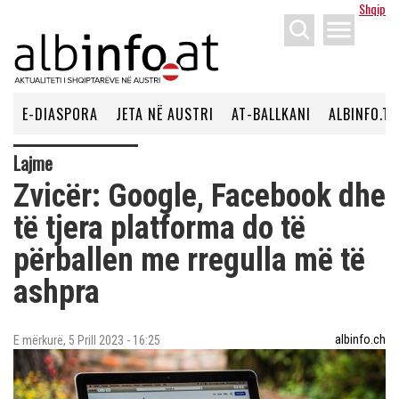
Shqip
menu
E-DIASPORA
JETA NË AUSTRI
AT-BALLKANI
ALBINFO.TV
Lajme
Zvicër: Google, Facebook dhe
të tjera platforma do të
përballen me rregulla më të
ashpra
albinfo.ch
E mërkurë, 5 Prill 2023 - 16:25