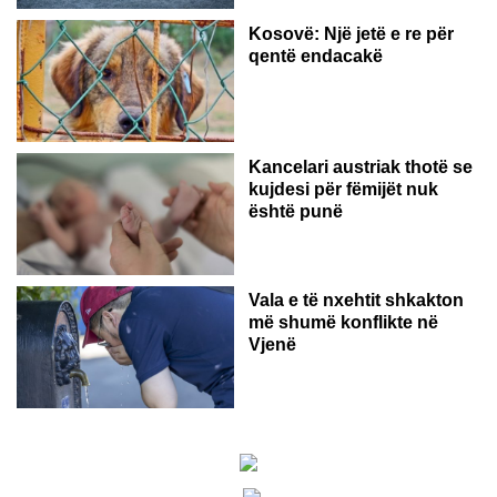
Kosovë: Një jetë e re për
qentë endacakë
Kancelari austriak thotë se
kujdesi për fëmijët nuk
është punë
Vala e të nxehtit shkakton
më shumë konflikte në
Vjenë