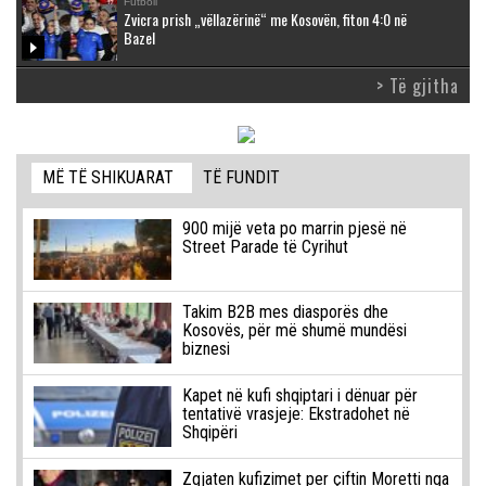
Futboll
Zvicra prish „vëllazërinë“ me Kosovën, fiton 4:0 në
Bazel
> Të gjitha
MË TË SHIKUARAT
TË FUNDIT
900 mijë veta po marrin pjesë në
Street Parade të Cyrihut
Takim B2B mes diasporës dhe
Kosovës, për më shumë mundësi
biznesi
Kapet në kufi shqiptari i dënuar për
tentativë vrasjeje: Ekstradohet në
Shqipëri
Zgjaten kufizimet per çiftin Moretti nga