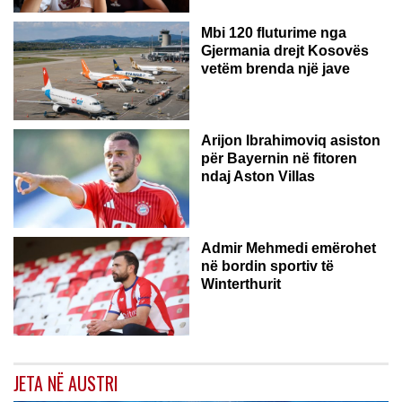
Mbi 120 fluturime nga
Gjermania drejt Kosovës
vetëm brenda një jave
Arijon Ibrahimoviq asiston
për Bayernin në fitoren
ndaj Aston Villas
ZVICËR
Admir Mehmedi emërohet
në bordin sportiv të
Winterthurit
JETA NË AUSTRI