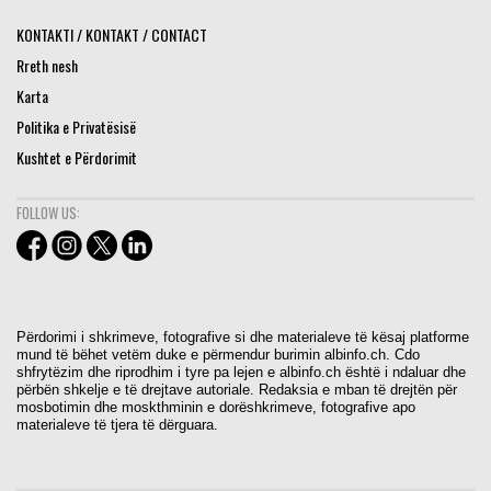
KONTAKTI / KONTAKT / CONTACT
Rreth nesh
Karta
Politika e Privatësisë
Kushtet e Përdorimit
FOLLOW US:
Përdorimi i shkrimeve, fotografive si dhe materialeve të kësaj platforme
mund të bëhet vetëm duke e përmendur burimin albinfo.ch. Cdo
shfrytëzim dhe riprodhim i tyre pa lejen e albinfo.ch është i ndaluar dhe
përbën shkelje e të drejtave autoriale. Redaksia e mban të drejtën për
mosbotimin dhe moskthminin e dorëshkrimeve, fotografive apo
materialeve të tjera të dërguara.