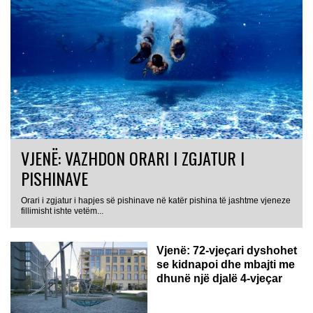
VJENË: VAZHDON ORARI I ZGJATUR I
PISHINAVE
Orari i zgjatur i hapjes së pishinave në katër pishina të jashtme vjeneze
fillimisht ishte vetëm...
Vjenë: 72-vjeçari dyshohet
se kidnapoi dhe mbajti me
dhunë një djalë 4-vjeçar