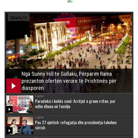
Albinfo.TV
Nga Sunny Hill te Gollaku, Përparim Rama
prezanton ofertën verore të Prishtinës për
diasporën
Lajme
Paradoksi i kohës sonë: Arritjet e grave rriten, por
edhe dhuna në familje
Lajme
Pas 27 vjetësh: refugjatja dhe presidentja takohen
sërish