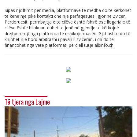
Sipas njoftimit për media, platformave të mëdha do të kërkohet
të kenë një pikë kontakti dhe një përfaqësues ligjor në Zvicër.
Përdoruesit, përmbajtja e të cilëve është fshirë ose llogaria e të
cilëve është bllokuar, duhet të jenë në gjendje të kërkojnë
drejtpërdrejt nga platforma të rishikojë masën. Gjithashtu do të
krijohet një bord arbitrazhi i pavarur zviceran, i cili do të
financohet nga vetë platformat, përcjell tutje
albinfo.ch
.
Të tjera nga Lajme