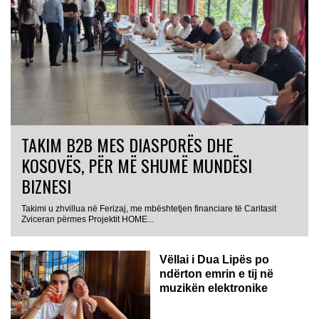
TAKIM B2B MES DIASPORËS DHE
KOSOVËS, PËR MË SHUMË MUNDËSI
BIZNESI
Takimi u zhvillua në Ferizaj, me mbështetjen financiare të Caritasit
Zviceran përmes Projektit HOME...
Vëllai i Dua Lipës po
ndërton emrin e tij në
muzikën elektronike
GJERMANI