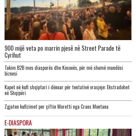
900 mijë veta po marrin pjesë në Street Parade të
Cyrihut
Takim B2B mes diasporës dhe Kosovës, për më shumë mundësi
biznesi
Kapet në kufi shqiptari i dënuar për tentativë vrasjeje: Ekstradohet
në Shqipëri
Zgjaten kufizimet per çiftin Moretti nga Crans Montana
E-DIASPORA