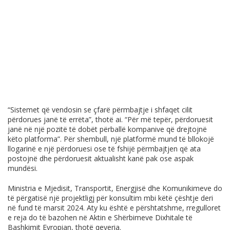
“Sistemet që vendosin se çfarë përmbajtje i shfaqet cilit
përdorues janë të errëta”, thotë ai. “Për më tepër, përdoruesit
janë në një pozitë të dobët përballë kompanive që drejtojnë
këto platforma”. Për shembull, një platformë mund të bllokojë
llogarinë e një përdoruesi ose të fshijë përmbajtjen që ata
postojnë dhe përdoruesit aktualisht kanë pak ose aspak
mundësi.
Ministria e Mjedisit, Transportit, Energjisë dhe Komunikimeve do
të përgatisë një projektligj për konsultim mbi këtë çështje deri
në fund të marsit 2024. Aty ku është e përshtatshme, rregulloret
e reja do të bazohen në Aktin e Shërbimeve Dixhitale të
Bashkimit Evropian, thotë qeveria.