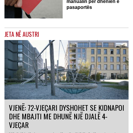
manualin për dhënien e
pasaportës
JETA NË AUSTRI
VJENË: 72-VJEÇARI DYSHOHET SE KIDNAPOI
DHE MBAJTI ME DHUNË NJË DJALË 4-
VJEÇAR