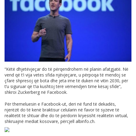
“Këtë dhjetëvjeçar do të përqendrohem në planin afatgjatë. Në
vend që t’i vija vetes sfida njëvjeçare, u përpoqa të mendoj se
çfarë shpresoj që bota dhe jeta ime të duken në vitin 2030, për
t’u siguruar që t’ia kushtoj tërë vëmendjen time kësaj sfide”,
shkroi Zuckerberg në Facebook.
Për themeluesin e Facebook-ut, deri në fund të dekadës,
njerëzit do të kenë braktisur celularin në favor të syzeve të
realitetit të shtuar dhe do të përdorin kryesisht realitetin virtual,
shkruajnë mediat kosovare, përcjell
albinfo.ch
.