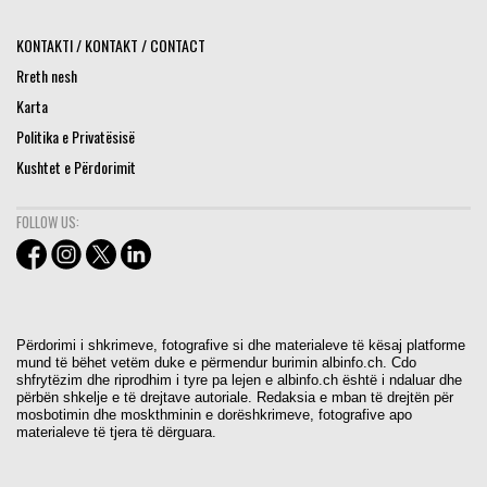
KONTAKTI / KONTAKT / CONTACT
Rreth nesh
Karta
Politika e Privatësisë
Kushtet e Përdorimit
FOLLOW US:
Përdorimi i shkrimeve, fotografive si dhe materialeve të kësaj platforme
mund të bëhet vetëm duke e përmendur burimin albinfo.ch. Cdo
shfrytëzim dhe riprodhim i tyre pa lejen e albinfo.ch është i ndaluar dhe
përbën shkelje e të drejtave autoriale. Redaksia e mban të drejtën për
mosbotimin dhe moskthminin e dorëshkrimeve, fotografive apo
materialeve të tjera të dërguara.