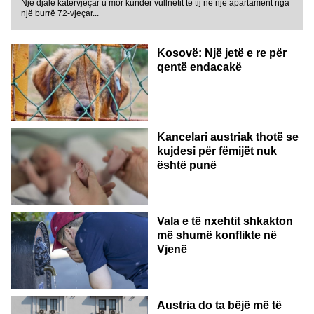
Një djalë katërvjeçar u mor kundër vullnetit të tij në një apartament nga
një burrë 72-vjeçar...
Kosovë: Një jetë e re për
qentë endacakë
Kancelari austriak thotë se
kujdesi për fëmijët nuk
është punë
Vala e të nxehtit shkakton
më shumë konflikte në
Vjenë
Austria do ta bëjë më të