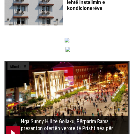
lehtë instalimin e
kondicionerëve
Albinfo.TV
Nga Sunny Hill te Gollaku, Përparim Rama
prezanton ofertën verore të Prishtinës për