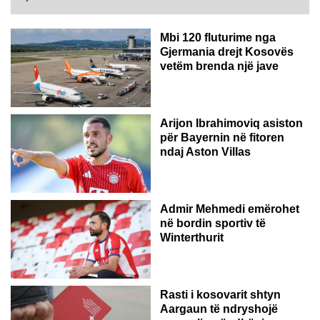
Mbi 120 fluturime nga
Gjermania drejt Kosovës
vetëm brenda një jave
Arijon Ibrahimoviq asiston
për Bayernin në fitoren
ndaj Aston Villas
ZVICËR
Admir Mehmedi emërohet
në bordin sportiv të
Winterthurit
Rasti i kosovarit shtyn
Aargaun të ndryshojë