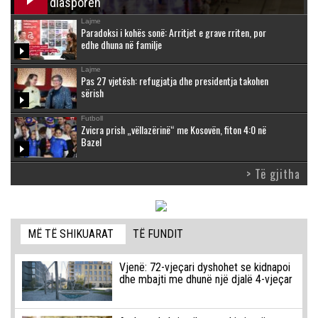
diasporën
Lajme
Paradoksi i kohës sonë: Arritjet e grave rriten, por
edhe dhuna në familje
Lajme
Pas 27 vjetësh: refugjatja dhe presidentja takohen
sërish
Futboll
Zvicra prish „vëllazërinë“ me Kosovën, fiton 4:0 në
Bazel
> Të gjitha
MË TË SHIKUARAT
TË FUNDIT
Vjenë: 72-vjeçari dyshohet se kidnapoi
dhe mbajti me dhunë një djalë 4-vjeçar