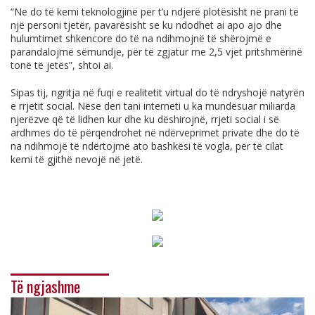
“Ne do të kemi teknologjinë për t’u ndjerë plotësisht në prani të
një personi tjetër, pavarësisht se ku ndodhet ai apo ajo dhe
hulumtimet shkencore do të na ndihmojnë të shërojmë e
parandalojmë sëmundje, për të zgjatur me 2,5 vjet pritshmërinë
tonë të jetës”, shtoi ai.
Sipas tij, ngritja në fuqi e realitetit virtual do të ndryshojë natyrën
e rrjetit social. Nëse deri tani interneti u ka mundësuar miliarda
njerëzve që të lidhen kur dhe ku dëshirojnë, rrjeti social i së
ardhmes do të përqendrohet në ndërveprimet private dhe do të
na ndihmojë të ndërtojmë ato bashkësi të vogla, për të cilat
kemi të gjithë nevojë në jetë.
Të ngjashme