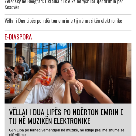
Zelensky në Beograd: Ukraina nuk e ka ndryshuar qëndrimin për
Kosovën
Vëllai i Dua Lipës po ndërton emrin e tij në muzikën elektronike
E-DIASPORA
VËLLAI I DUA LIPËS PO NDËRTON EMRIN E
TIJ NË MUZIKËN ELEKTRONIKE
Gjin Lipa po tërheq vëmendjen në muzikë, në lidhje prej më shumë se
GJERMANI
një viti me...