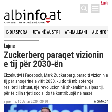
Shqip
menu
E-DIASPORA
JETA NË AUSTRI
AT-BALLKANI
ALBINFO.TV
Lajme
Zuckerberg paraqet vizionin
e tij për 2030-ën
Ekzekutivi i Facebook, Mark Zuckerberg, paraqiti vizionin e
tij për shoqërinë e vitit 2030, ku do të mbizotërojë
realiteti i shtuar, një revolucion në shkëmbime, sipas tij,
për të cilin rrjeti social do të kontribuojë në masë.
albinfo.ch
E premte, 10 Janar 2020 - 20:10