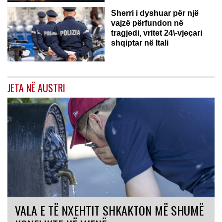
Sherri i dyshuar për një
vajzë përfundon në
tragjedi, vritet 24\-vjeçari
shqiptar në Itali
JETA NË AUSTRI
VALA E TË NXEHTIT SHKAKTON MË SHUMË