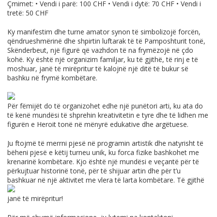
Çmimet: • Vendi i parë: 100 CHF • Vendi i dytë: 70 CHF • Vendi i
tretë: 50 CHF
Ky manifestim dhe turne amator synon të simbolizojë forcën,
qëndrueshmërinë dhe shpirtin luftarak të të Pamposhturit tonë,
Skënderbeut, një figurë që vazhdon të na frymëzojë në çdo
kohë. Ky është një organizim familjar, ku të gjithë, të rinj e të
moshuar, janë të mirëpritur të kalojnë një ditë të bukur së
bashku në frymë kombëtare.
Për fëmijët do të organizohet edhe një punëtori arti, ku ata do
të kenë mundësi të shprehin kreativitetin e tyre dhe të lidhen me
figurën e Heroit tonë në mënyrë edukative dhe argëtuese.
Ju ftojmë të merrni pjesë në programin artistik dhe natyrisht të
bëheni pjesë e këtij turneu unik, ku forca fizike bashkohet me
krenarinë kombëtare. Kjo është një mundësi e veçantë për të
përkujtuar historinë tonë, për të shijuar artin dhe për t’u
bashkuar në një aktivitet me vlera të larta kombëtare.
Të gjithë
janë të mirëpritur!