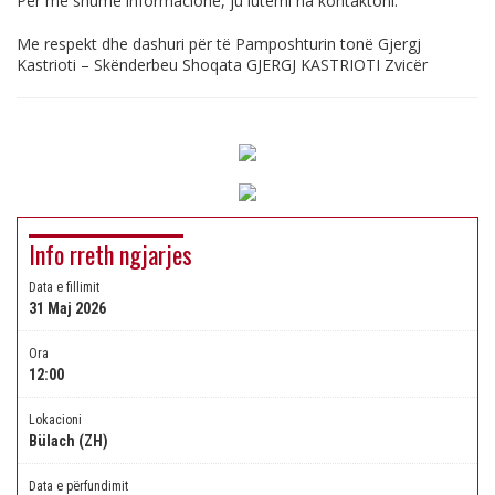
Për më shumë informacione, ju lutemi na kontaktoni.
Me respekt dhe dashuri për të Pamposhturin tonë Gjergj
Kastrioti – Skënderbeu Shoqata GJERGJ KASTRIOTI Zvicër
Info rreth ngjarjes
Data e fillimit
31 Maj 2026
Ora
12:00
Lokacioni
Bülach (ZH)
Data e përfundimit