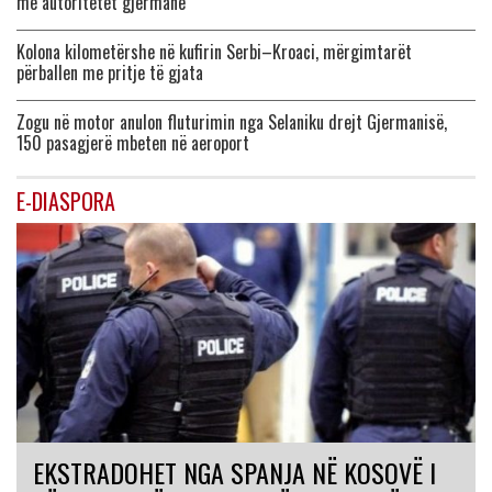
me autoritetet gjermane
Kolona kilometërshe në kufirin Serbi–Kroaci, mërgimtarët
përballen me pritje të gjata
Zogu në motor anulon fluturimin nga Selaniku drejt Gjermanisë,
150 pasagjerë mbeten në aeroport
E-DIASPORA
EKSTRADOHET NGA SPANJA NË KOSOVË I