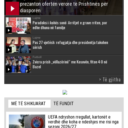
prezanton ofertën verore të Prishtinës për
diasporën
Lajme
Paradoksi i kohës sonë: Arritjet e grave rriten, por
edhe dhuna në familje
Lajme
Pas 27 vjetësh: refugjatja dhe presidentja takohen
sërish
Futboll
Zvicra prish „vëllazërinë“ me Kosovën, fiton 4:0 në
Bazel
> Të gjitha
MË TË SHIKUARAT
TË FUNDIT
UEFA ndryshon rregullat, kartonët e
verdhë dhe koha e ndeshjes me risi nga
sezoni 2026/27