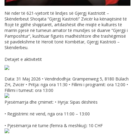
Në nder të 621-vjetorit të lindjes së Gjergj Kastriotit –
Skënderbeut Shoqata “Gjergj Kastrioti” Zvicër ka kënaqësinë të
ftojë të gjithë shqiptarët, artdashësit dhe miqtë e kulturës të
marrin pjesë në turneun amator të mundjes së duarve “Gjergji i
Pamposhtur”, kushtuar figurës madhështore dhe trashëgimisë
së pavdekshme të Heroit tonë Kombëtar, Gjergj Kastrioti –
Skënderbeu.
Detajet e aktivitetit
Data: 31 Maj 2026 • Vendndodhja: Grampenweg 5, 8180 Bülach
ZH, Zvicër • Pritja: nga ora 11:30 • Fillimi i programit: ora 12:00 •
Fillimi i turneut: ora 13:00
Pjesëmarrja dhe çmimet: • Hyrja: Sipas dëshirës
• Regjistrimi: në vend, nga ora 11:00 – 13:00
• Pjesëmarrja në turne (femra & meshkuj): 10 CHF