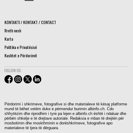
KONTAKTI / KONTAKT / CONTACT
Rreth nesh
Karta
Politika e Privatësisë
Kushtet e Përdorimit
FOLLOW US:
Përdorimi i shkrimeve, fotografive si dhe materialeve të kësaj platforme
mund të bëhet vetëm duke e përmendur burimin albinfo.ch. Cdo
shfrytëzim dhe riprodhim i tyre pa lejen e albinfo.ch është i ndaluar dhe
përbën shkelje e të drejtave autoriale. Redaksia e mban të drejtën për
mosbotimin dhe moskthminin e dorëshkrimeve, fotografive apo
materialeve të tjera të dërguara.