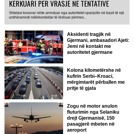
KËRKUARI PËR VRASJE NË TENTATIVË
Shtetasi kosovar ishte arrestuar nga autoritetet spanjolle në bazë të një
GJERMANI
urdhërarresti ndërkombëtar të lëshuar përmes...
Aksidenti tragjik në
Gjermani, ambasadori Ajeti:
Jemi në kontakt me
autoritetet gjermane
Kolona kilometërshe në
kufirin Serbi–Kroaci,
mërgimtarët përballen me
pritje të gjata
Zogu në motor anulon
fluturimin nga Selaniku
drejt Gjermanisë, 150
pasagjerë mbeten në
ITALI
aeroport