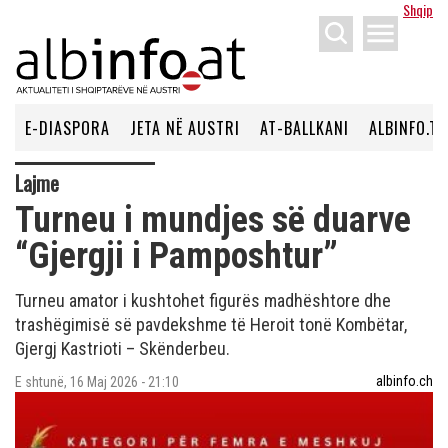
Shqip
menu
E-DIASPORA
JETA NË AUSTRI
AT-BALLKANI
ALBINFO.TV
Lajme
Turneu i mundjes së duarve
“Gjergji i Pamposhtur”
Turneu amator i kushtohet figurës madhështore dhe
trashëgimisë së pavdekshme të Heroit tonë Kombëtar,
Gjergj Kastrioti – Skënderbeu.
albinfo.ch
E shtunë, 16 Maj 2026 - 21:10