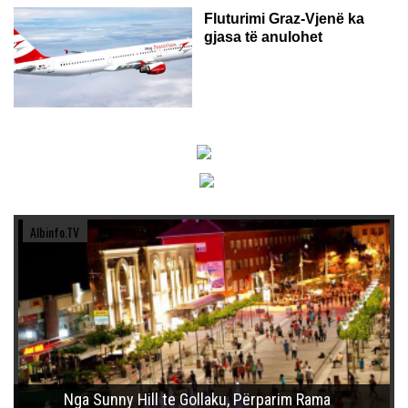
Fluturimi Graz-Vjenë ka
gjasa të anulohet
Albinfo.TV
Nga Sunny Hill te Gollaku, Përparim Rama