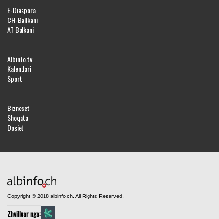
E-Diaspora
CH-Ballkani
AT Balkani
Albinfo.tv
Kalendari
Sport
Bizneset
Shoqata
Dosjet
Copyright © 2018 albinfo.ch. All Rights Reserved.
Zhvilluar nga: