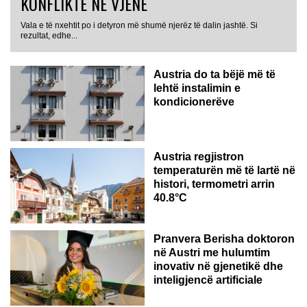
KONFLIKTE NË VJENË
Vala e të nxehtit po i detyron më shumë njerëz të dalin jashtë. Si
rezultat, edhe...
Austria do ta bëjë më të
lehtë instalimin e
kondicionerëve
Austria regjistron
temperaturën më të lartë në
histori, termometri arrin
40.8°C
AUSTRI
Pranvera Berisha doktoron
në Austri me hulumtim
inovativ në gjenetikë dhe
inteligjencë artificiale