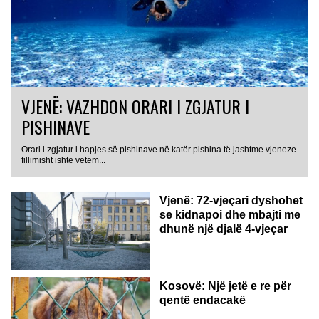
VJENË: VAZHDON ORARI I ZGJATUR I
PISHINAVE
Orari i zgjatur i hapjes së pishinave në katër pishina të jashtme vjeneze
fillimisht ishte vetëm...
Vjenë: 72-vjeçari dyshohet
se kidnapoi dhe mbajti me
dhunë një djalë 4-vjeçar
Kosovë: Një jetë e re për
qentë endacakë