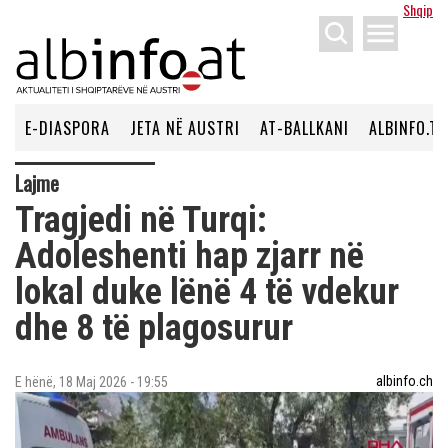
Shqip
menu
E-DIASPORA
JETA NË AUSTRI
AT-BALLKANI
ALBINFO.TV
Lajme
Tragjedi në Turqi:
Adoleshenti hap zjarr në
lokal duke lënë 4 të vdekur
dhe 8 të plagosurur
albinfo.ch
E hënë, 18 Maj 2026 - 19:55