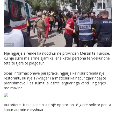
Një ngjarje e rëndë ka ndodhur në provincën Mersin të Turqisë,
ku një sulm me armë zjarri ka lënë katër persona të vdekur dhe
tetë të tjerë të plagosur.
Sipas informacioneve paraprake, ngjarja ka nisur brenda një
restoranti, ku një 17-vjeçar i armatosur ka hapur zjarr ndaj të
pranishmëve. Pas sulmit, ai është larguar nga vendi i ngjarjes
me makinë.
Autoritetet turke kanë nisur një operacion të gjerë policor për ta
kapur autorin e dyshuar.