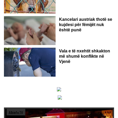
Kancelari austriak thotë se
kujdesi për fëmijët nuk
është punë
Vala e të nxehtit shkakton
më shumë konflikte në
Vjenë
Albinfo.TV