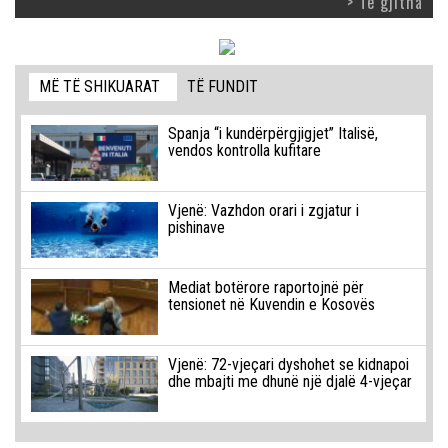
> Të gjitha
MË TË SHIKUARAT
TË FUNDIT
Spanja “i kundërpërgjigjet” Italisë,
vendos kontrolla kufitare
Vjenë: Vazhdon orari i zgjatur i
pishinave
Mediat botërore raportojnë për
tensionet në Kuvendin e Kosovës
Vjenë: 72-vjeçari dyshohet se kidnapoi
dhe mbajti me dhunë një djalë 4-vjeçar