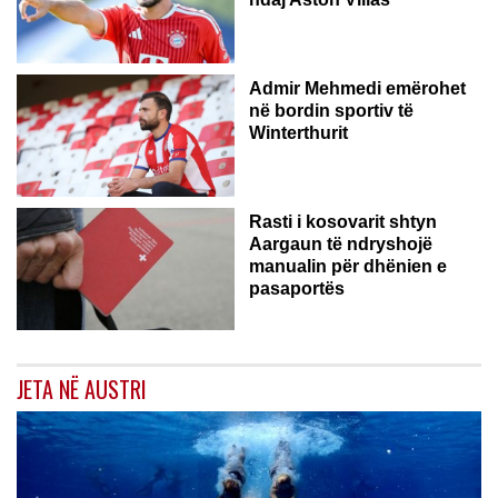
ZVICËR
Admir Mehmedi emërohet
në bordin sportiv të
Winterthurit
Rasti i kosovarit shtyn
Aargaun të ndryshojë
manualin për dhënien e
pasaportës
JETA NË AUSTRI