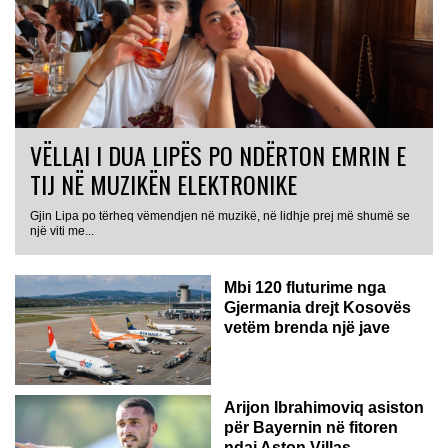
VËLLAI I DUA LIPËS PO NDËRTON EMRIN E
TIJ NË MUZIKËN ELEKTRONIKE
Gjin Lipa po tërheq vëmendjen në muzikë, në lidhje prej më shumë se
GJERMANI
një viti me...
Mbi 120 fluturime nga
Gjermania drejt Kosovës
vetëm brenda një jave
Arijon Ibrahimoviq asiston
për Bayernin në fitoren
ndaj Aston Villas