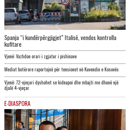
Spanja “i kundërpërgjigjet” Italisë, vendos kontrolla
kufitare
Vjenë: Vazhdon orari i zgjatur i pishinave
Mediat botërore raportojnë për tensionet në Kuvendin e Kosovës
Vjenë: 72-vjeçari dyshohet se kidnapoi dhe mbajti me dhunë një
djalë 4-vjeçar
E-DIASPORA