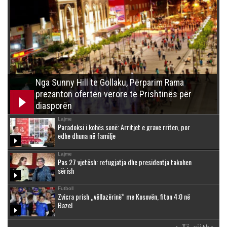
Nga Sunny Hill te Gollaku, Përparim Rama
prezanton ofertën verore të Prishtinës për
diasporën
Lajme
Paradoksi i kohës sonë: Arritjet e grave rriten, por
edhe dhuna në familje
Lajme
Pas 27 vjetësh: refugjatja dhe presidentja takohen
sërish
Futboll
Zvicra prish „vëllazërinë“ me Kosovën, fiton 4:0 në
Bazel