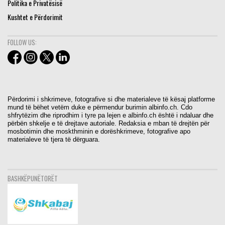
Politika e Privatësisë
Kushtet e Përdorimit
FOLLOW US:
Përdorimi i shkrimeve, fotografive si dhe materialeve të kësaj platforme
mund të bëhet vetëm duke e përmendur burimin albinfo.ch. Cdo
shfrytëzim dhe riprodhim i tyre pa lejen e albinfo.ch është i ndaluar dhe
përbën shkelje e të drejtave autoriale. Redaksia e mban të drejtën për
mosbotimin dhe moskthminin e dorëshkrimeve, fotografive apo
materialeve të tjera të dërguara.
BASHKËPUNËTORËT