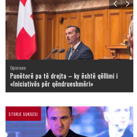
Opinione
Opinione
Opinione
Opinione
Opinione
Opinione
Opinione
Opinione
Punëtorë pa të drejta – ky është qëllimi i
«Iniciativës për qëndrueshmëri»
STORJE SUKSESI