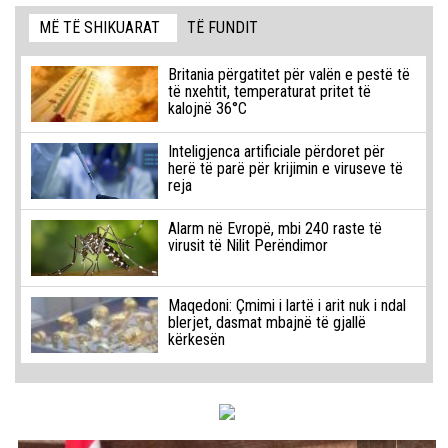
MË TË SHIKUARAT
TË FUNDIT
Britania përgatitet për valën e pestë të
të nxehtit, temperaturat pritet të
kalojnë 36°C
Inteligjenca artificiale përdoret për
herë të parë për krijimin e viruseve të
reja
Alarm në Evropë, mbi 240 raste të
virusit të Nilit Perëndimor
Maqedoni: Çmimi i lartë i arit nuk i ndal
blerjet, dasmat mbajnë të gjallë
kërkesën