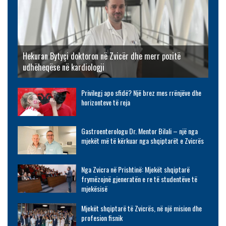
Hekuran Bytyçi doktoron në Zvicër dhe merr pozitë
udhëheqëse në kardiologji
Privilegj apo sfidë? Një brez mes rrënjëve dhe
horizonteve të reja
Gastroenterologu Dr. Mentor Bilali – një nga
mjekët më të kërkuar nga shqiptarët e Zvicrës
Nga Zvicra në Prishtinë: Mjekët shqiptarë
frymëzojnë gjeneratën e re të studentëve të
mjekësisë
Mjekët shqiptarë të Zvicrës, në një mision dhe
profesion fisnik