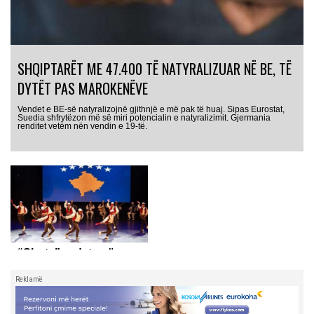
SHQIPTARËT ME 47.400 TË NATYRALIZUAR NË BE, TË
DYTËT PAS MAROKENËVE
Vendet e BE-së natyralizojnë gjithnjë e më pak të huaj. Sipas Eurostat,
Suedia shfrytëzon më së miri potencialin e natyralizimit. Gjermania
renditet vetëm nën vendin e 19-të.
“Shota”, e dyta në
festivalin më të madh të
Reklamë
folklorit në botë