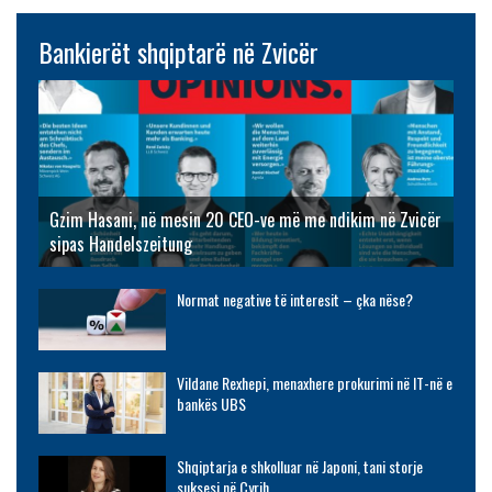
Bankierët shqiptarë në Zvicër
Gzim Hasani, në mesin 20 CEO-ve më me ndikim në Zvicër
sipas Handelszeitung
Normat negative të interesit – çka nëse?
Vildane Rexhepi, menaxhere prokurimi në IT-në e
bankës UBS
Shqiptarja e shkolluar në Japoni, tani storje
suksesi në Cyrih