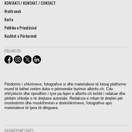
KONTAKTI / KONTAKT / CONTACT
Rreth nesh
Karta
Politika e Privatësisë
Kushtet e Përdorimit
FOLLOW US:
Përdorimi i shkrimeve, fotografive si dhe materialeve të kësaj platforme
mund të bëhet vetëm duke e përmendur burimin albinfo.ch. Cdo
shfrytëzim dhe riprodhim i tyre pa lejen e albinfo.ch është i ndaluar dhe
përbën shkelje e të drejtave autoriale. Redaksia e mban të drejtën për
mosbotimin dhe moskthminin e dorëshkrimeve, fotografive apo
materialeve të tjera të dërguara.
BASHKËPUNËTORËT