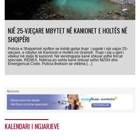
NJË 25-VJEÇARE MBYTET NË KANIONET E HOLTËS NË
SHQIPËRI
Policia e Shqipërisë njofton se është gjetur trupi i pajetë i një vajze 25-
vjeçare, e mbytur në Kanionin e Holtës në Gramsh. Trupi i saj u gjet i
vdekur në dalje të kanionit. Në vendngjarje kanë shkuar edhe forcat
speciale, RENEA. Ndërsa po ashtu kanë shkuar edhe MZSH dhe
Emergjencat Civile. Policia thekson se viktima […]
Reklamë
KALENDARI I NGJARJEVE