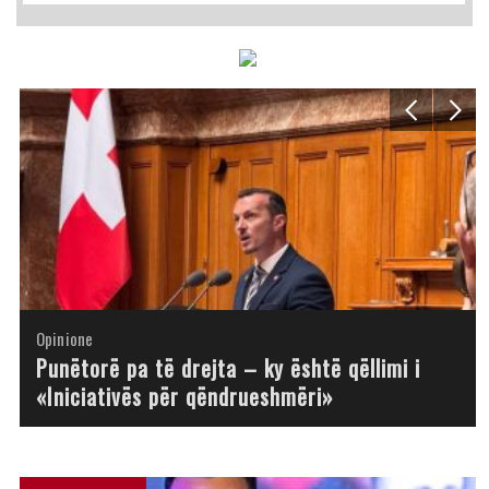
Opinione
Opinione
Opinione
Opinione
Opinione
Opinione
Opinione
Opinione
Punëtorë pa të drejta – ky është qëllimi i
«Iniciativës për qëndrueshmëri»