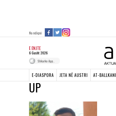
Na ndiqni:
E ENJTE
6 Gusht 2026
Shkarko App..
E-DIASPORA
JETA NË AUSTRI
AT-BALLKAN
UP
KOSOVA