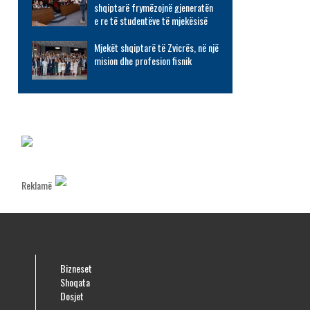
shqiptarë frymëzojnë gjeneratën
e re të studentëve të mjekësisë
Mjekët shqiptarë të Zvicrës, në një
mision dhe profesion fisnik
Reklamë
Bizneset
Shoqata
Dosjet