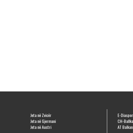
Jeta në Zvicër
E-Diaspor
Jeta në Gjermani
CH-Ballka
Jeta në Austri
AT Balkan