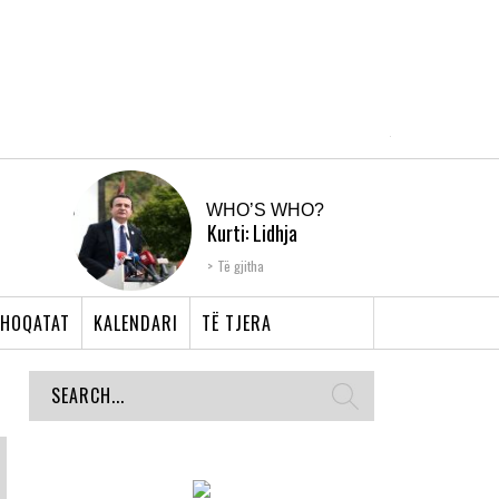
WHO’S WHO?
Kurti: Lidhja
Shqiptare e Prizrenit,
Të gjitha
nyja që bashkoi �...
HOQATAT
KALENDARI
TË TJERA