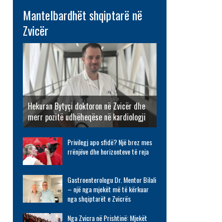
Mantelbardhët shqiptarë në
Zvicër
Hekuran Bytyçi doktoron në Zvicër dhe
merr pozitë udhëheqëse në kardiologji
Privilegj apo sfidë? Një brez mes
rrënjëve dhe horizonteve të reja
Gastroenterologu Dr. Mentor Bilali
– një nga mjekët më të kërkuar
nga shqiptarët e Zvicrës
Nga Zvicra në Prishtinë: Mjekët