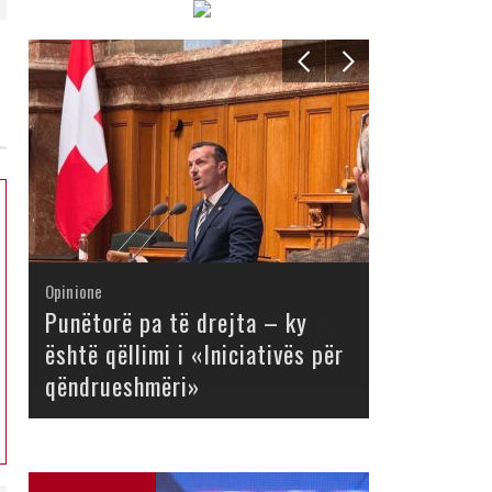
Opinione
Opinione
Opinione
Opinione
Opinione
Opinione
Opinione
Opinione
Punëtorë pa të drejta – ky
është qëllimi i «Iniciativës për
qëndrueshmëri»