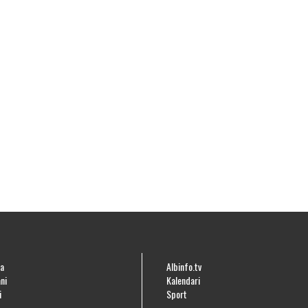
a
Albinfo.tv
ni
Kalendari
i
Sport