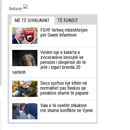
Reklamë
MË TË SHIKUARAT
TË FUNDIT
FSHF tërheq mbështetjen
për Gianni Infantinon
Vetëm një e katërta e
zviceranëve besojnë se
pensioni i pleqërisë do të
jetë i sigurt brenda 20
vjetësh
Seco njofton një kthim në
normalitet pas fiaskos që
penalizoi shumë të papunë
Vala e të nxehtit shkakton
më shumë konflikte në Vjenë