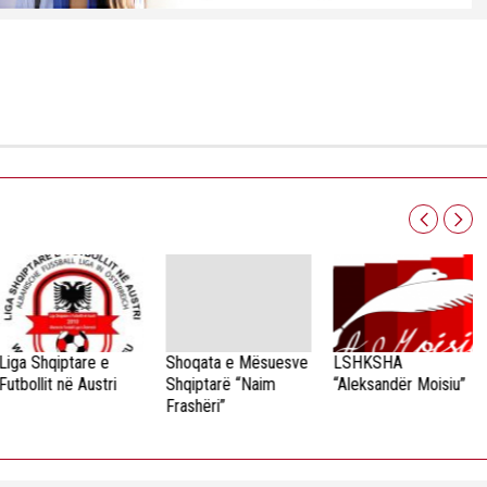
iga Shqiptare e
Shoqata e Mësuesve
LSHKSHA
utbollit në Austri
Shqiptarë “Naim
“Aleksandër Moisiu”
Frashëri”