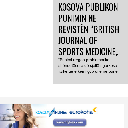
KOSOVA PUBLIKON
PUNIMIN NË
REVISTËN “BRITISH
JOURNAL OF
SPORTS MEDICINE„
"Punimi tregon problematikat
shëndetësore që sjellë ngarkesa
fizike që e kemi çdo ditë në punë"