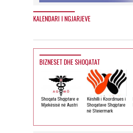
KALENDARI I NGJARJEVE
BIZNESET DHE SHOQATAT
ista Dielli
Shoqata Shqiptare e
Këshilli i Koordinues i
L
okristian
Mjekësisë në Austri
Shoqatave Shqiptare
F
në Steiermark