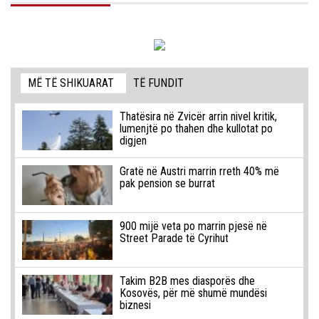
MË TË SHIKUARAT
TË FUNDIT
Thatësira në Zvicër arrin nivel kritik,
lumenjtë po thahen dhe kullotat po
digjen
Gratë në Austri marrin rreth 40% më
pak pension se burrat
900 mijë veta po marrin pjesë në
Street Parade të Cyrihut
Takim B2B mes diasporës dhe
Kosovës, për më shumë mundësi
biznesi