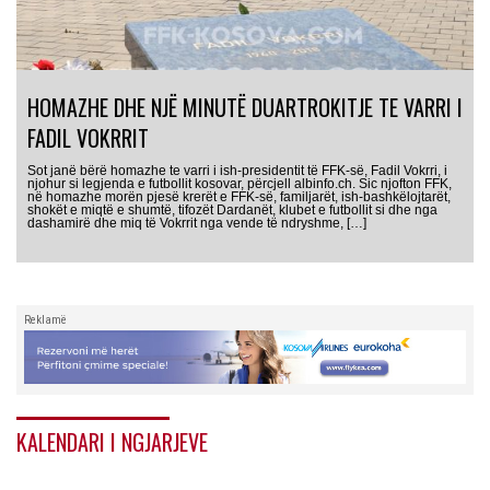
HOMAZHE DHE NJË MINUTË DUARTROKITJE TE VARRI I
FADIL VOKRRIT
Sot janë bërë homazhe te varri i ish-presidentit të FFK-së, Fadil Vokrri, i
njohur si legjenda e futbollit kosovar, përcjell albinfo.ch. Sic njofton FFK,
në homazhe morën pjesë krerët e FFK-së, familjarët, ish-bashkëlojtarët,
shokët e miqtë e shumtë, tifozët Dardanët, klubet e futbollit si dhe nga
dashamirë dhe miq të Vokrrit nga vende të ndryshme, […]
Reklamë
KALENDARI I NGJARJEVE