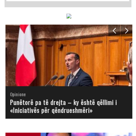
Opinione
Opinione
Opinione
Opinione
Opinione
Opinione
Opinione
Opinione
Punëtorë pa të drejta – ky është qëllimi i
«Iniciativës për qëndrueshmëri»