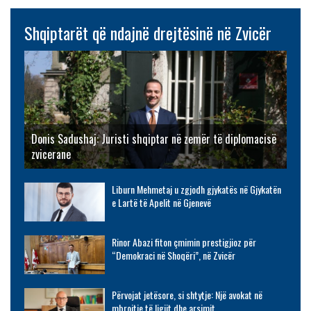
Shqiptarët që ndajnë drejtësinë në Zvicër
Donis Sadushaj: Juristi shqiptar në zemër të diplomacisë
zvicerane
Liburn Mehmetaj u zgjodh gjykatës në Gjykatën
e Lartë të Apelit në Gjenevë
Rinor Abazi fiton çmimin prestigjioz për
“Demokraci në Shoqëri”, në Zvicër
Përvojat jetësore, si shtytje: Një avokat në
mbrojtje të ligjit dhe arsimit