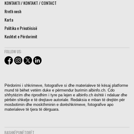
KONTAKTI / KONTAKT / CONTACT
Rreth nesh
Karta
Politika e Privatësisë
Kushtet e Përdorimit
FOLLOW US:
Përdorimi i shkrimeve, fotografive si dhe materialeve të kësaj platforme
mund të bëhet vetëm duke e përmendur burimin albinfo.ch. Cdo
shfrytëzim dhe riprodhim i tyre pa lejen e albinfo.ch është i ndaluar dhe
përbën shkelje e të drejtave autoriale. Redaksia e mban të drejtën për
mosbotimin dhe moskthminin e dorëshkrimeve, fotografive apo
materialeve të tjera të dërguara.
BASHKËPUNËTORËT