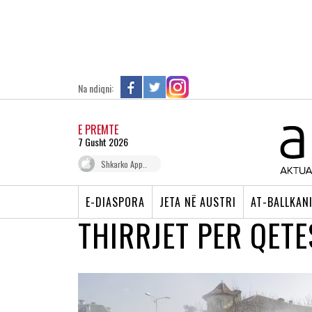
Na ndiqni:
E PREMTE
7 Gusht 2026
Shkarko App..
E-DIASPORA
JETA NË AUSTRI
AT-BALLKAN
THIRRJET PER QETE
SHQIPËRI