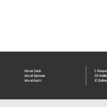
Jeta në Zvicër
E-Diaspor
Jeta në Gjermani
CH-Ballka
Jeta në Austri
AT Balkan