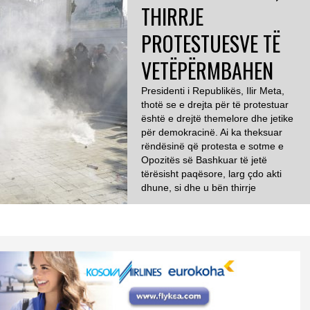
THIRRJE
PROTESTUESVE TË
VETËPËRMBAHEN
Presidenti i Republikës, Ilir Meta,
thotë se e drejta për të protestuar
është e drejtë themelore dhe jetike
për demokracinë. Ai ka theksuar
rëndësinë që protesta e sotme e
Opozitës së Bashkuar të jetë
tërësisht paqësore, larg çdo akti
dhune, si dhe u bën thirrje
protestuesve të vetëpërmbahen dhe
të përqendrohen në kauzën për
zgjedhje […]