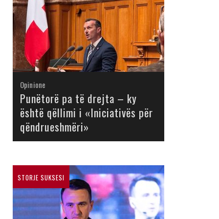
Opinione
Opinione
Opinione
Opinione
Opinione
Opinione
Opinione
Opinione
Punëtorë pa të drejta – ky
është qëllimi i «Iniciativës për
qëndrueshmëri»
STORJE SUKSESI