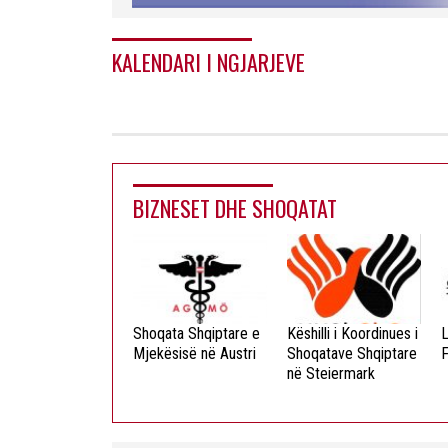
KALENDARI I NGJARJEVE
BIZNESET DHE SHOQATAT
ista Dielli
Shoqata Shqiptare e
Këshilli i Koordinues i
L
okristian
Mjekësisë në Austri
Shoqatave Shqiptare
F
në Steiermark