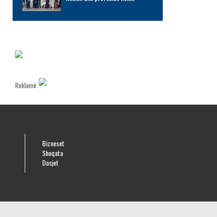
Reklamë
Bizneset
Shoqata
Dosjet