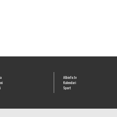
a
Albinfo.tv
ni
Kalendari
i
Sport