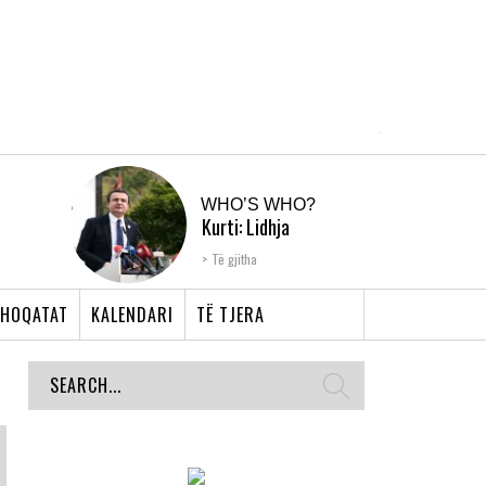
WHO’S WHO?
Kurti: Lidhja
Shqiptare e Prizrenit,
Të gjitha
nyja që bashkoi �...
HOQATAT
KALENDARI
TË TJERA