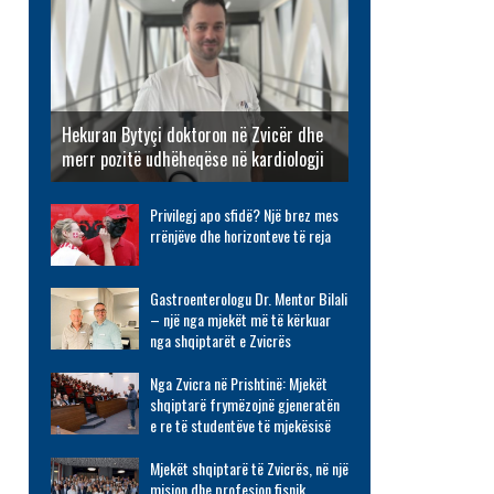
Hekuran Bytyçi doktoron në Zvicër dhe
merr pozitë udhëheqëse në kardiologji
Privilegj apo sfidë? Një brez mes
rrënjëve dhe horizonteve të reja
Gastroenterologu Dr. Mentor Bilali
– një nga mjekët më të kërkuar
nga shqiptarët e Zvicrës
Nga Zvicra në Prishtinë: Mjekët
shqiptarë frymëzojnë gjeneratën
e re të studentëve të mjekësisë
Mjekët shqiptarë të Zvicrës, në një
mision dhe profesion fisnik