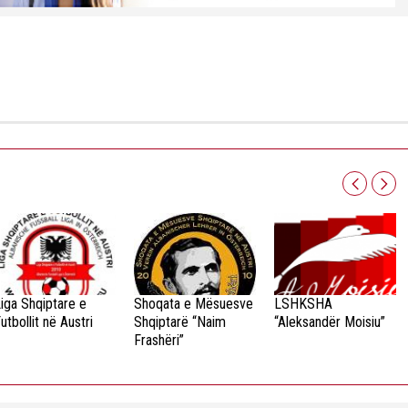
iga Shqiptare e
Shoqata e Mësuesve
LSHKSHA
utbollit në Austri
Shqiptarë “Naim
“Aleksandër Moisiu”
Frashëri”