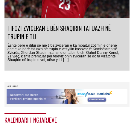
TIFOZI ZVICERAN E BËN SHAQIRIN TATUAZH NË
TRUPIN E TIJ
Është bërë e ditur se një tifoz zviceran e ka mbajtur zotimin e dhënë
dhe e ka bërë tatuazh në trupin e vet yllin kosovar të Kombëtares së
Zvicrës, Xherdan Shaqiri, transmeton albinfo.ch. Quhet Danny Kenel,
21 vjeç, kishte premtuar për televizionin zviceran se do ta vizatonte
Shaqirin në trupin e vet, nëse ylli i […]
Reklamë
KALENDARI I NGJARJEVE