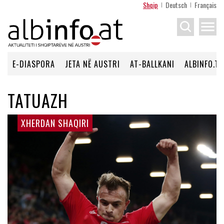
Shqip
Deutsch
Français
menu
E-DIASPORA
JETA NË AUSTRI
AT-BALLKANI
ALBINFO.TV
TATUAZH
XHERDAN SHAQIRI