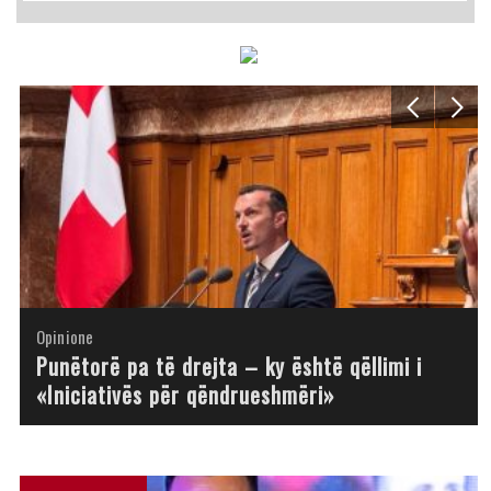
Opinione
Opinione
Opinione
Opinione
Opinione
Opinione
Opinione
Opinione
Punëtorë pa të drejta – ky është qëllimi i
«Iniciativës për qëndrueshmëri»