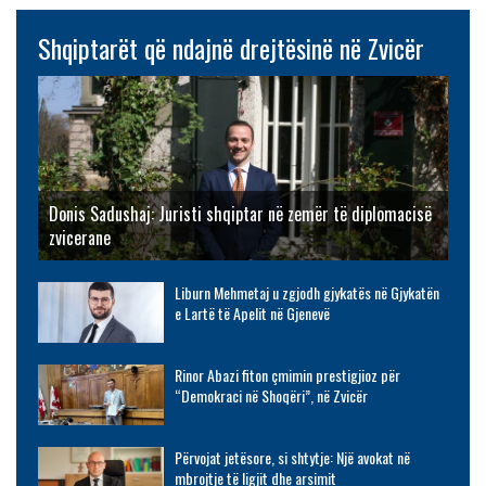
Shqiptarët që ndajnë drejtësinë në Zvicër
Donis Sadushaj: Juristi shqiptar në zemër të diplomacisë
zvicerane
Liburn Mehmetaj u zgjodh gjykatës në Gjykatën
e Lartë të Apelit në Gjenevë
Rinor Abazi fiton çmimin prestigjioz për
“Demokraci në Shoqëri”, në Zvicër
Përvojat jetësore, si shtytje: Një avokat në
mbrojtje të ligjit dhe arsimit