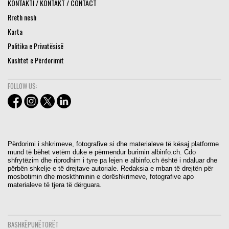
KONTAKTI / KONTAKT / CONTACT
Rreth nesh
Karta
Politika e Privatësisë
Kushtet e Përdorimit
FOLLOW US:
Përdorimi i shkrimeve, fotografive si dhe materialeve të kësaj platforme
mund të bëhet vetëm duke e përmendur burimin albinfo.ch. Cdo
shfrytëzim dhe riprodhim i tyre pa lejen e albinfo.ch është i ndaluar dhe
përbën shkelje e të drejtave autoriale. Redaksia e mban të drejtën për
mosbotimin dhe moskthminin e dorëshkrimeve, fotografive apo
materialeve të tjera të dërguara.
BASHKËPUNËTORËT