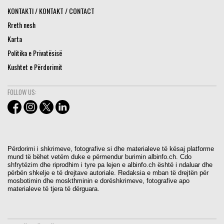
KONTAKTI / KONTAKT / CONTACT
Rreth nesh
Karta
Politika e Privatësisë
Kushtet e Përdorimit
FOLLOW US:
Përdorimi i shkrimeve, fotografive si dhe materialeve të kësaj platforme
mund të bëhet vetëm duke e përmendur burimin albinfo.ch. Cdo
shfrytëzim dhe riprodhim i tyre pa lejen e albinfo.ch është i ndaluar dhe
përbën shkelje e të drejtave autoriale. Redaksia e mban të drejtën për
mosbotimin dhe moskthminin e dorëshkrimeve, fotografive apo
materialeve të tjera të dërguara.