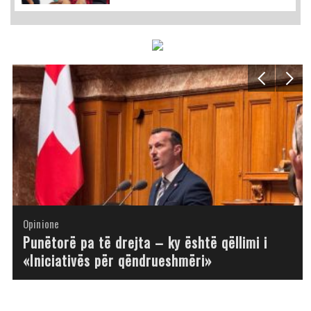
Opinione
Opinione
Opinione
Opinione
Opinione
Opinione
Opinione
Opinione
Punëtorë pa të drejta – ky është qëllimi i
«Iniciativës për qëndrueshmëri»