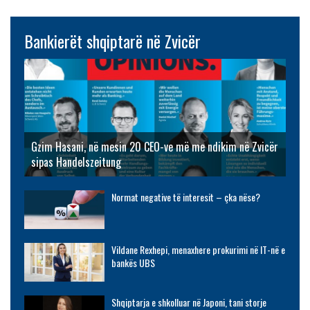
Bankierët shqiptarë në Zvicër
Gzim Hasani, në mesin 20 CEO-ve më me ndikim në Zvicër
sipas Handelszeitung
Normat negative të interesit – çka nëse?
Vildane Rexhepi, menaxhere prokurimi në IT-në e
bankës UBS
Shqiptarja e shkolluar në Japoni, tani storje