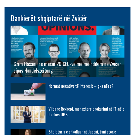
Bankierët shqiptarë në Zvicër
Gzim Hasani, në mesin 20 CEO-ve më me ndikim në Zvicër
sipas Handelszeitung
Normat negative të interesit – çka nëse?
Vildane Rexhepi, menaxhere prokurimi në IT-në e
bankës UBS
Shqiptarja e shkolluar në Japoni, tani storje