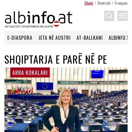
Shqip
Deutsch
Français
menu
E-DIASPORA
JETA NË AUSTRI
AT-BALLKANI
ALBINFO.TV
SHQIPTARJA E PARË NË PE
ARBA KOKALARI