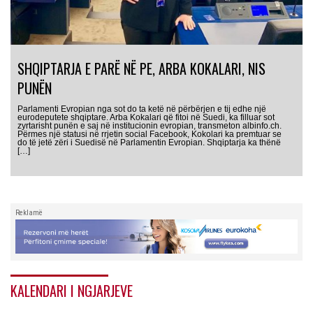
SHQIPTARJA E PARË NË PE, ARBA KOKALARI, NIS
PUNËN
Parlamenti Evropian nga sot do ta ketë në përbërjen e tij edhe një
eurodeputete shqiptare. Arba Kokalari që fitoi në Suedi, ka filluar sot
zyrtarisht punën e saj në institucionin evropian, transmeton albinfo.ch.
Përmes një statusi në rrjetin social Facebook, Kokolari ka premtuar se
do të jetë zëri i Suedisë në Parlamentin Evropian. Shqiptarja ka thënë
[…]
Reklamë
KALENDARI I NGJARJEVE