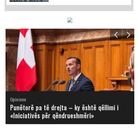
Opinione
Opinione
Opinione
Opinione
Opinione
Opinione
Opinione
Opinione
Punëtorë pa të drejta – ky është qëllimi i
«Iniciativës për qëndrueshmëri»