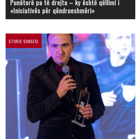
Punëtorë pa të drejta – ky është qëllimi i
«Iniciativës për qëndrueshmëri»
STORJE SUKSESI