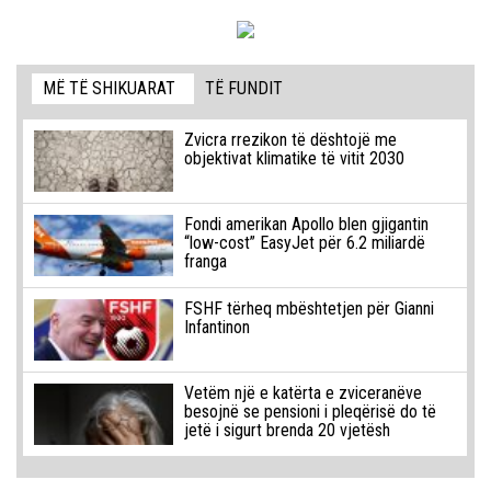
MË TË SHIKUARAT
TË FUNDIT
Zvicra rrezikon të dështojë me
objektivat klimatike të vitit 2030
Fondi amerikan Apollo blen gjigantin
“low-cost” EasyJet për 6.2 miliardë
franga
FSHF tërheq mbështetjen për Gianni
Infantinon
Vetëm një e katërta e zviceranëve
besojnë se pensioni i pleqërisë do të
jetë i sigurt brenda 20 vjetësh