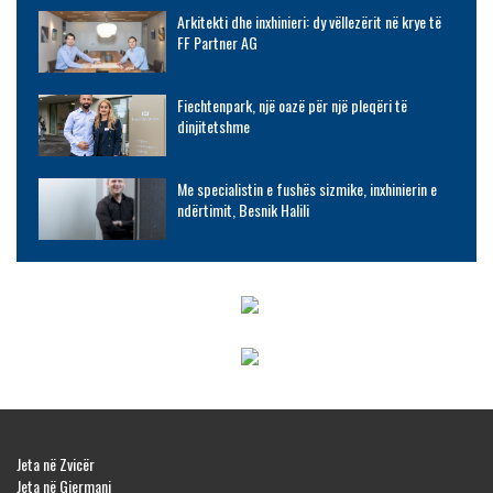
Arkitekti dhe inxhinieri: dy vëllezërit në krye të
FF Partner AG
Fiechtenpark, një oazë për një pleqëri të
dinjitetshme
Me specialistin e fushës sizmike, inxhinierin e
ndërtimit, Besnik Halili
Jeta në Zvicër
Jeta në Gjermani