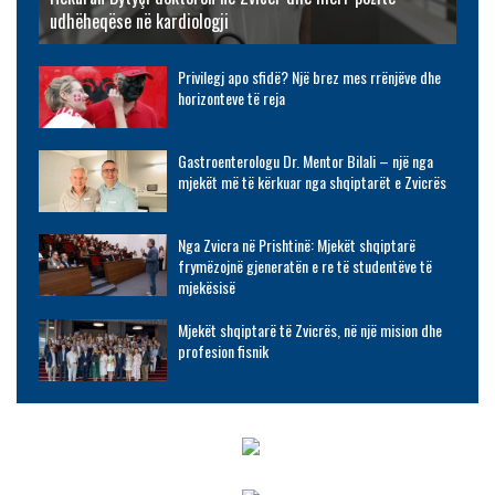
udhëheqëse në kardiologji
Privilegj apo sfidë? Një brez mes rrënjëve dhe
horizonteve të reja
Gastroenterologu Dr. Mentor Bilali – një nga
mjekët më të kërkuar nga shqiptarët e Zvicrës
Nga Zvicra në Prishtinë: Mjekët shqiptarë
frymëzojnë gjeneratën e re të studentëve të
mjekësisë
Mjekët shqiptarë të Zvicrës, në një mision dhe
profesion fisnik