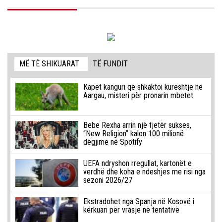
MË TË SHIKUARAT
TË FUNDIT
Kapet kanguri që shkaktoi kureshtje në
Aargau, misteri për pronarin mbetet
Bebe Rexha arrin një tjetër sukses,
“New Religion” kalon 100 milionë
dëgjime në Spotify
UEFA ndryshon rregullat, kartonët e
verdhë dhe koha e ndeshjes me risi nga
sezoni 2026/27
Ekstradohet nga Spanja në Kosovë i
kërkuari për vrasje në tentativë