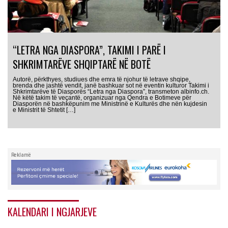
“LETRA NGA DIASPORA”, TAKIMI I PARË I
SHKRIMTARËVE SHQIPTARË NË BOTË
Autorë, përkthyes, studiues dhe emra të njohur të letrave shqipe,
brenda dhe jashtë vendit, janë bashkuar sot në eventin kulturor Takimi i
Shkrimtarëve të Diasporës “Letra nga Diaspora”, transmeton albinfo.ch.
Në këtë takim të veçantë, organizuar nga Qendra e Botimeve për
Diasporën në bashkëpunim me Ministrinë e Kulturës dhe nën kujdesin
e Ministrit të Shtetit […]
Reklamë
KALENDARI I NGJARJEVE