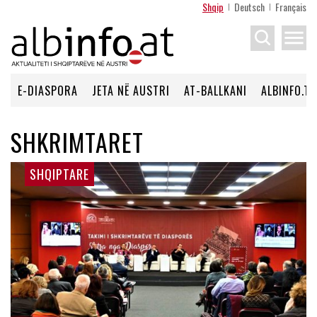
Shqip
Deutsch
Français
menu
E-DIASPORA
JETA NË AUSTRI
AT-BALLKANI
ALBINFO.TV
SHKRIMTARET
SHQIPTARE