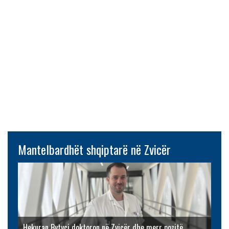
Mantelbardhët shqiptarë në Zvicër
Hekuran Bytyçi doktoron në Zvicër dhe merr pozitë