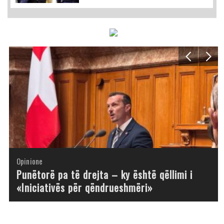
Opinione
Opinione
Opinione
Opinione
Opinione
Opinione
Opinione
Opinione
Punëtorë pa të drejta – ky është qëllimi i
«Iniciativës për qëndrueshmëri»