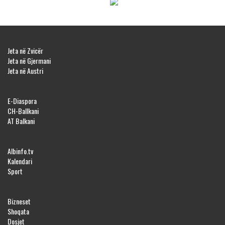
Jeta në Zvicër
Jeta në Gjermani
Jeta në Austri
E-Diaspora
CH-Ballkani
AT Balkani
Albinfo.tv
Kalendari
Sport
Bizneset
Shoqata
Dosjet