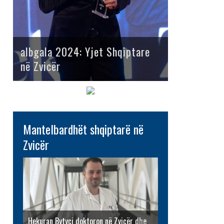
albgala 2024: Yjet Shqiptare
në Zvicër
Mantelbardhët shqiptarë në
Zvicër
Hekuran Bytyçi doktoron në Zvicër dhe