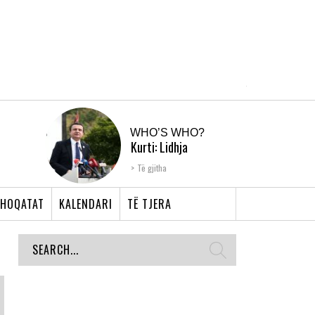
WHO’S WHO?
Kurti: Lidhja
Shqiptare e Prizrenit,
Të gjitha
nyja që bashkoi �...
HOQATAT
KALENDARI
TË TJERA