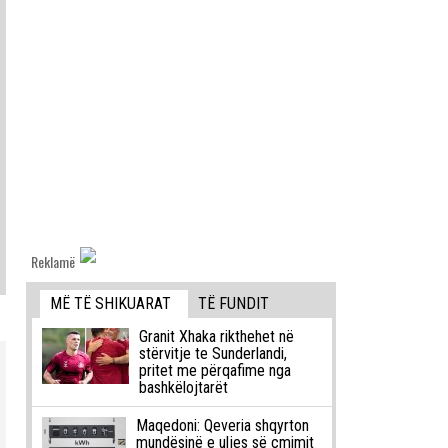
Reklamë
MË TË SHIKUARAT
TË FUNDIT
Granit Xhaka rikthehet në
stërvitje te Sunderlandi,
pritet me përqafime nga
bashkëlojtarët
Maqedoni: Qeveria shqyrton
mundësinë e uljes së çmimit