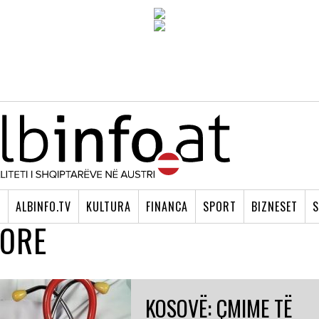
I
ALBINFO.TV
KULTURA
FINANCA
SPORT
BIZNESET
S
SORE
KOSOVË: ÇMIME TË