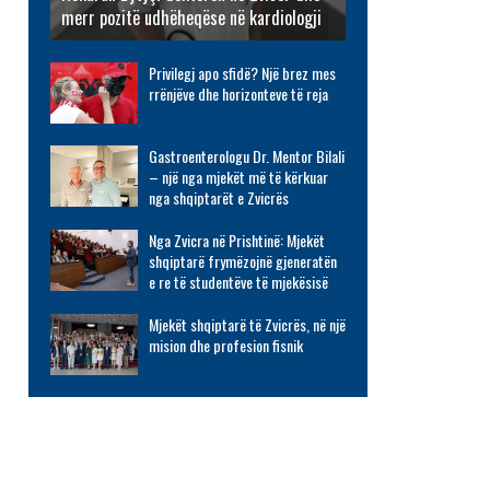
merr pozitë udhëheqëse në kardiologji
Privilegj apo sfidë? Një brez mes
rrënjëve dhe horizonteve të reja
Gastroenterologu Dr. Mentor Bilali
– një nga mjekët më të kërkuar
nga shqiptarët e Zvicrës
Nga Zvicra në Prishtinë: Mjekët
shqiptarë frymëzojnë gjeneratën
e re të studentëve të mjekësisë
Mjekët shqiptarë të Zvicrës, në një
mision dhe profesion fisnik