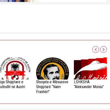
iga Shqiptare e
Shoqata e Mësuesve
LSHKSHA
utbollit në Austri
Shqiptarë “Naim
“Aleksandër Moisiu”
Frashëri”