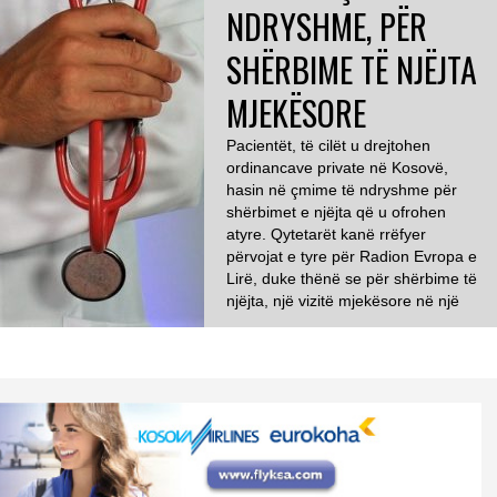
NDRYSHME, PËR
SHËRBIME TË NJËJTA
MJEKËSORE
Pacientët, të cilët u drejtohen
ordinancave private në Kosovë,
hasin në çmime të ndryshme për
shërbimet e njëjta që u ofrohen
atyre. Qytetarët kanë rrëfyer
përvojat e tyre për Radion Evropa e
Lirë, duke thënë se për shërbime të
njëjta, një vizitë mjekësore në një
ordinancë të caktuar private
kushton 10 euro, derisa në një […]