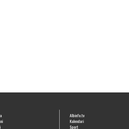
a
Albinfo.tv
ni
Kalendari
i
Sport