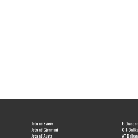
Jeta në Zvicër
E-Diaspor
Jeta në Gjermani
CH-Ballka
Jeta në Austri
AT Balkan