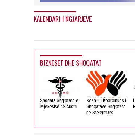
KALENDARI I NGJARJEVE
BIZNESET DHE SHOQATAT
ista Dielli
Shoqata Shqiptare e
Këshilli i Koordinues i
L
okristian
Mjekësisë në Austri
Shoqatave Shqiptare
F
në Steiermark