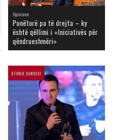
Opinione
Opinione
Opinione
Opinione
Opinione
Opinione
Opinione
Opinione
Punëtorë pa të drejta – ky
është qëllimi i «Iniciativës për
qëndrueshmëri»
STORJE SUKSESI