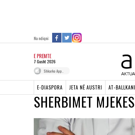
Na ndiqni:
E PREMTE
7 Gusht 2026
Shkarko App..
E-DIASPORA
JETA NË AUSTRI
AT-BALLKAN
SHERBIMET MJEKE
KOSOVË