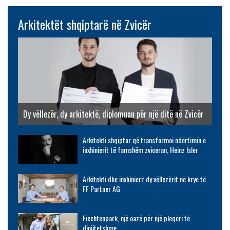
Arkitektët shqiptarë në Zvicër
Dy vëllezër, dy arkitektë, diplomuan për një ditë në Zvicër
Arkitekti shqiptar që transformoi ndërtimin e
inxhinierit të famshëm zviceran, Heinz Isler
Arkitekti dhe inxhinieri: dy vëllezërit në krye të
FF Partner AG
Fiechtenpark, një oazë për një pleqëri të
dinjitetshme