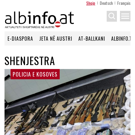
Shqip
Deutsch
Français
menu
E-DIASPORA
JETA NË AUSTRI
AT-BALLKANI
ALBINFO.TV
SHENJESTRA
POLICIA E KOSOVES