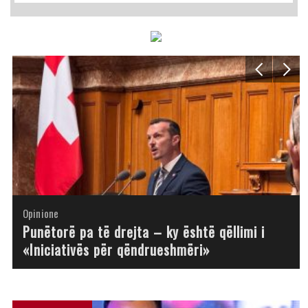
Opinione
Opinione
Opinione
Opinione
Opinione
Opinione
Opinione
Opinione
Punëtorë pa të drejta – ky është qëllimi i
«Iniciativës për qëndrueshmëri»