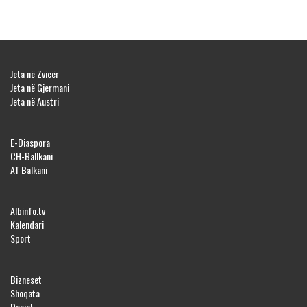
Jeta në Zvicër
Jeta në Gjermani
Jeta në Austri
E-Diaspora
CH-Ballkani
AT Balkani
Albinfo.tv
Kalendari
Sport
Bizneset
Shoqata
Dosjet