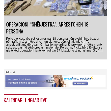
OPERACIONI “SHËNJESTRA”, ARRESTOHEN 18
PERSONA
Policia e Kosovës sot ka arrestuar 18 persona nën dyshimin e bazuar
për trafikim të armëve dhe municioneve, përcjell albinfo.ch. Të
arrestuarit janë dërguar në mbajtje me urdhër të prokurorit, ndërsa janë
sekuestruar një sërë provash materiale. Po ashtu, PK ka bërë të ditur se
gjatë këtij operacioni janë kontrolluar 27 lokacione të ndryshme. Siç […]
Reklamë
KALENDARI I NGJARJEVE