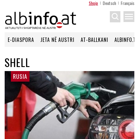
Shqip
Deutsch
Français
menu
E-DIASPORA
JETA NË AUSTRI
AT-BALLKANI
ALBINFO.TV
SHELL
RUSIA