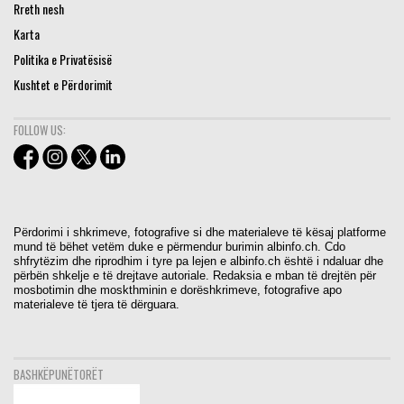
Rreth nesh
Karta
Politika e Privatësisë
Kushtet e Përdorimit
FOLLOW US:
Përdorimi i shkrimeve, fotografive si dhe materialeve të kësaj platforme
mund të bëhet vetëm duke e përmendur burimin albinfo.ch. Cdo
shfrytëzim dhe riprodhim i tyre pa lejen e albinfo.ch është i ndaluar dhe
përbën shkelje e të drejtave autoriale. Redaksia e mban të drejtën për
mosbotimin dhe moskthminin e dorëshkrimeve, fotografive apo
materialeve të tjera të dërguara.
BASHKËPUNËTORËT