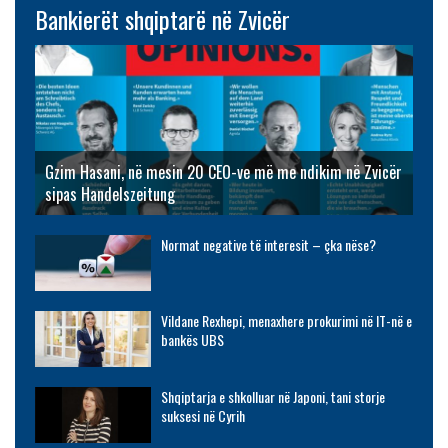
Bankierët shqiptarë në Zvicër
Gzim Hasani, në mesin 20 CEO-ve më me ndikim në Zvicër
sipas Handelszeitung
Normat negative të interesit – çka nëse?
Vildane Rexhepi, menaxhere prokurimi në IT-në e
bankës UBS
Shqiptarja e shkolluar në Japoni, tani storje
suksesi në Cyrih