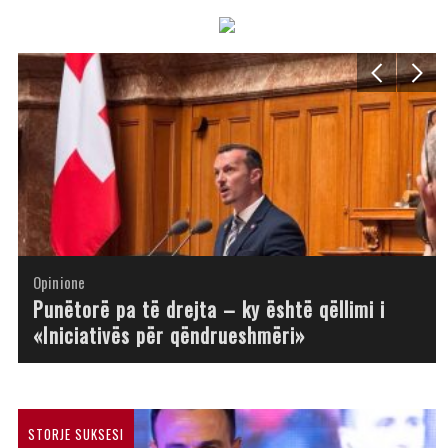
Opinione
Opinione
Opinione
Opinione
Opinione
Opinione
Opinione
Opinione
Punëtorë pa të drejta – ky është qëllimi i
«Iniciativës për qëndrueshmëri»
STORJE SUKSESI