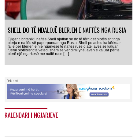
SHELL DO TË NDALOJË BLERJEN E NAFTËS NGA RUSIA
Gjiganti britanik i naftës Shell njofton se do të tërhiqet plotësisht nga
blerja e naftës së papërpunuar nga Rusia. Shell po ashtu ka kërkuar
falje për blerjen e një ngarkese të naftës ruse gjatë javës së kaluar.
“Jemi plotësisht të vetëdijshëm se vendimi ynë javën e kaluar për të
blerë një ngarkesë me naftë ruse […]
Reklamë
KALENDARI I NGJARJEVE