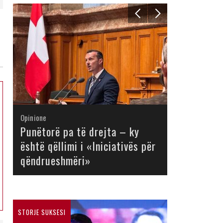
Opinione
Opinione
Opinione
Opinione
Opinione
Opinione
Opinione
Opinione
Punëtorë pa të drejta – ky
është qëllimi i «Iniciativës për
qëndrueshmëri»
STORJE SUKSESI