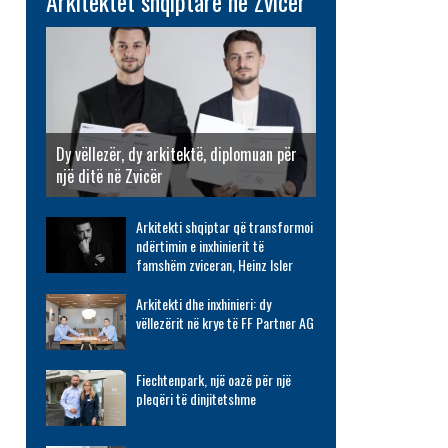
Arkitektët shqiptarë në Zvicër
Dy vëllezër, dy arkitektë, diplomuan për
një ditë në Zvicër
Arkitekti shqiptar që transformoi
ndërtimin e inxhinierit të
famshëm zviceran, Heinz Isler
Arkitekti dhe inxhinieri: dy
vëllezërit në krye të FF Partner AG
Fiechtenpark, një oazë për një
pleqëri të dinjitetshme