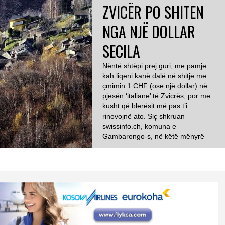
ZVICËR PO SHITEN
NGA NJË DOLLAR
SECILA
Nëntë shtëpi prej guri, me pamje
kah liqeni kanë dalë në shitje me
çmimin 1 CHF (ose një dollar) në
pjesën ‘italiane’ të Zvicrës, por me
kusht që blerësit më pas t’i
rinovojnë ato. Siç shkruan
swissinfo.ch, komuna e
Gambarongo-s, në këtë mënyrë
synon rigjenerimin dhe zhvillimin e
rajonit malor të Sciaga-s. Përmes
këtij projekti, […]