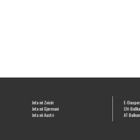
Jeta në Zvicër
E-Diaspor
Jeta në Gjermani
CH-Ballka
Jeta në Austri
AT Balkan