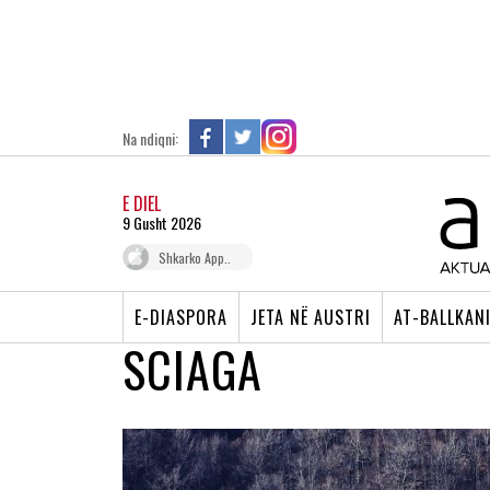
Na ndiqni:
E DIEL
9 Gusht 2026
Shkarko App..
E-DIASPORA
JETA NË AUSTRI
AT-BALLKAN
SCIAGA
ZVICËR