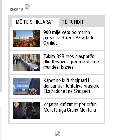
Reklamë
MË TË SHIKUARAT
TË FUNDIT
900 mijë veta po marrin
pjesë në Street Parade të
Cyrihut
Takim B2B mes diasporës
dhe Kosovës, për më shumë
mundësi biznesi
Kapet në kufi shqiptari i
dënuar për tentativë vrasjeje:
Ekstradohet në Shqipëri
Zgjaten kufizimet per çiftin
Moretti nga Crans Montana