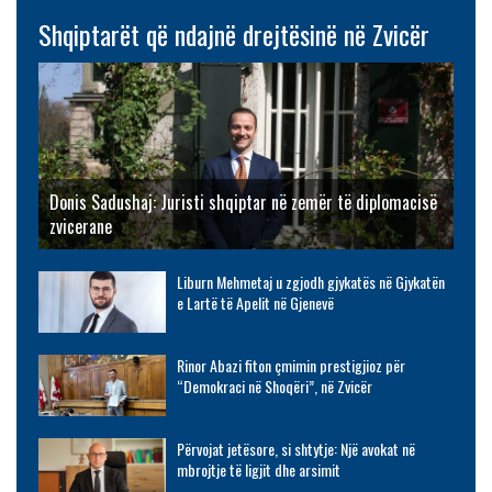
Shqiptarët që ndajnë drejtësinë në Zvicër
Donis Sadushaj: Juristi shqiptar në zemër të diplomacisë
zvicerane
Liburn Mehmetaj u zgjodh gjykatës në Gjykatën
e Lartë të Apelit në Gjenevë
Rinor Abazi fiton çmimin prestigjioz për
“Demokraci në Shoqëri”, në Zvicër
Përvojat jetësore, si shtytje: Një avokat në
mbrojtje të ligjit dhe arsimit