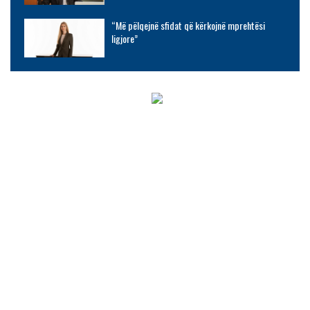
“Më pëlqejnë sfidat që kërkojnë mprehtësi
ligjore”