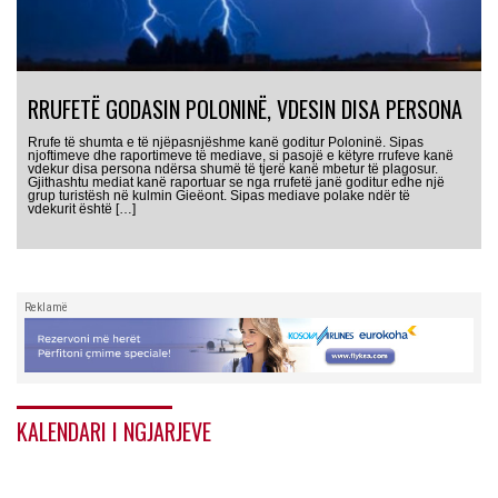
RRUFETË GODASIN POLONINË, VDESIN DISA PERSONA
Rrufe të shumta e të njëpasnjëshme kanë goditur Poloninë. Sipas
njoftimeve dhe raportimeve të mediave, si pasojë e këtyre rrufeve kanë
vdekur disa persona ndërsa shumë të tjerë kanë mbetur të plagosur.
Gjithashtu mediat kanë raportuar se nga rrufetë janë goditur edhe një
grup turistësh në kulmin Gieëont. Sipas mediave polake ndër të
vdekurit është […]
Reklamë
KALENDARI I NGJARJEVE