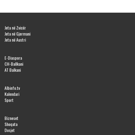
Jeta në Zvicër
Jeta në Gjermani
Jeta në Austri
E-Diaspora
CH-Ballkani
AT Balkani
Albinfo.tv
Kalendari
Sport
Bizneset
Shoqata
Dosjet