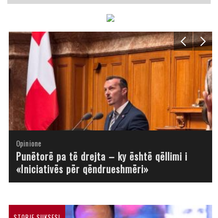
Opinione
Opinione
Opinione
Opinione
Opinione
Opinione
Opinione
Opinione
Punëtorë pa të drejta – ky është qëllimi i
«Iniciativës për qëndrueshmëri»
STORJE SUKSESI