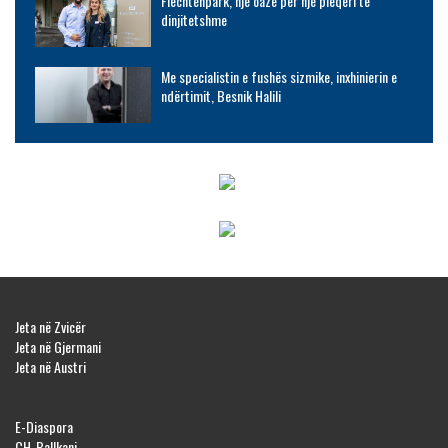
Fiechtenpark, një oazë për një pleqëri të
dinjitetshme
Me specialistin e fushës sizmike, inxhinierin e
ndërtimit, Besnik Halili
Jeta në Zvicër
Jeta në Gjermani
Jeta në Austri
E-Diaspora
CH-Ballkani