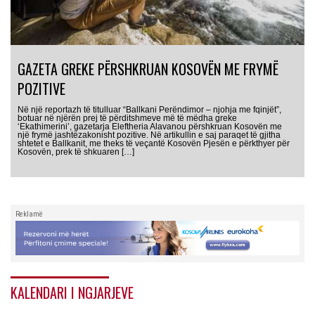
GAZETA GREKE PËRSHKRUAN KOSOVËN ME FRYMË
POZITIVE
Në një reportazh të titulluar “Ballkani Perëndimor – njohja me fqinjët”,
botuar në njërën prej të përditshmeve më të mëdha greke
‘Ekathimerini’, gazetarja Eleftheria Alavanou përshkruan Kosovën me
një frymë jashtëzakonisht pozitive. Në artikullin e saj paraqet të gjitha
shtetet e Ballkanit, me theks të veçantë Kosovën Pjesën e përkthyer për
Kosovën, prek të shkuaren […]
Reklamë
KALENDARI I NGJARJEVE