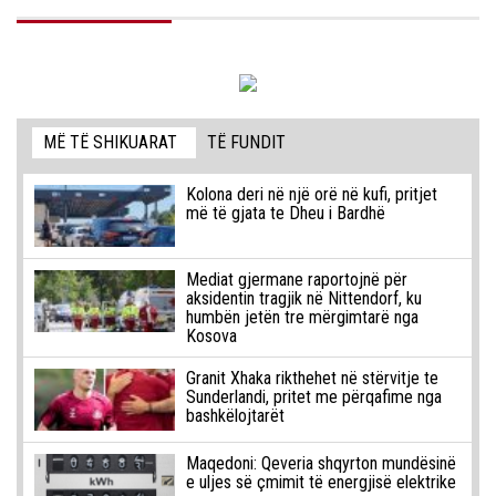
MË TË SHIKUARAT
TË FUNDIT
Kolona deri në një orë në kufi, pritjet
më të gjata te Dheu i Bardhë
Mediat gjermane raportojnë për
aksidentin tragjik në Nittendorf, ku
humbën jetën tre mërgimtarë nga
Kosova
Granit Xhaka rikthehet në stërvitje te
Sunderlandi, pritet me përqafime nga
bashkëlojtarët
Maqedoni: Qeveria shqyrton mundësinë
e uljes së çmimit të energjisë elektrike