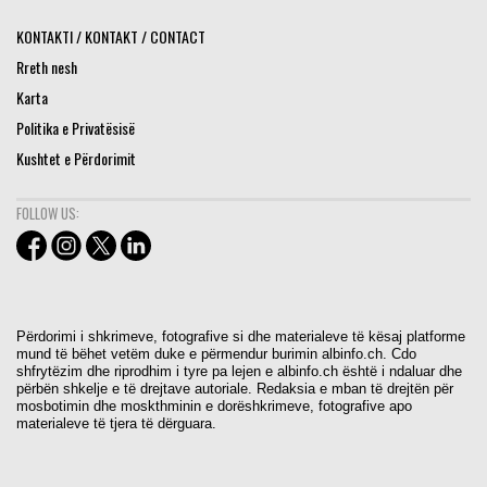
KONTAKTI / KONTAKT / CONTACT
Rreth nesh
Karta
Politika e Privatësisë
Kushtet e Përdorimit
FOLLOW US:
Përdorimi i shkrimeve, fotografive si dhe materialeve të kësaj platforme
mund të bëhet vetëm duke e përmendur burimin albinfo.ch. Cdo
shfrytëzim dhe riprodhim i tyre pa lejen e albinfo.ch është i ndaluar dhe
përbën shkelje e të drejtave autoriale. Redaksia e mban të drejtën për
mosbotimin dhe moskthminin e dorëshkrimeve, fotografive apo
materialeve të tjera të dërguara.