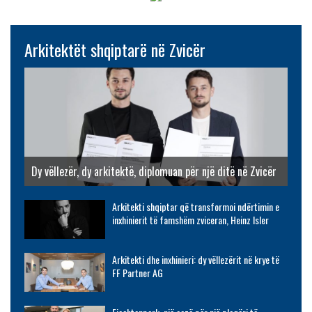
Arkitektët shqiptarë në Zvicër
Dy vëllezër, dy arkitektë, diplomuan për një ditë në Zvicër
Arkitekti shqiptar që transformoi ndërtimin e
inxhinierit të famshëm zviceran, Heinz Isler
Arkitekti dhe inxhinieri: dy vëllezërit në krye të
FF Partner AG