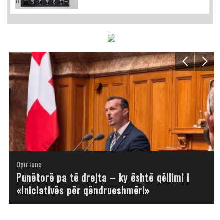
Opinione
Opinione
Opinione
Opinione
Opinione
Opinione
Opinione
Opinione
Punëtorë pa të drejta – ky është qëllimi i
«Iniciativës për qëndrueshmëri»