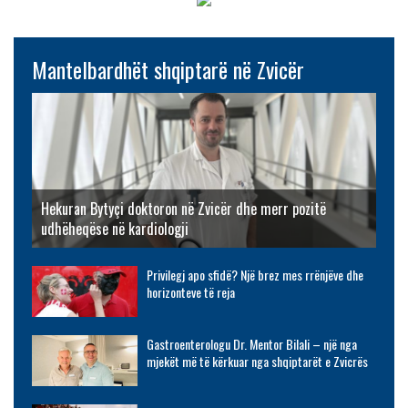
Mantelbardhët shqiptarë në Zvicër
Hekuran Bytyçi doktoron në Zvicër dhe merr pozitë
udhëheqëse në kardiologji
Privilegj apo sfidë? Një brez mes rrënjëve dhe
horizonteve të reja
Gastroenterologu Dr. Mentor Bilali – një nga
mjekët më të kërkuar nga shqiptarët e Zvicrës