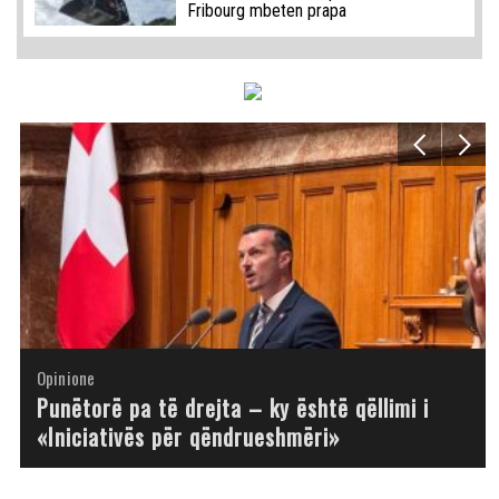
Fribourg mbeten prapa
Opinione
Opinione
Opinione
Opinione
Opinione
Opinione
Opinione
Opinione
Punëtorë pa të drejta – ky është qëllimi i
«Iniciativës për qëndrueshmëri»