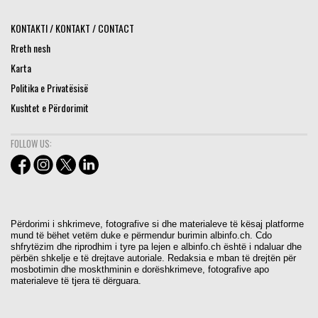
KONTAKTI / KONTAKT / CONTACT
Rreth nesh
Karta
Politika e Privatësisë
Kushtet e Përdorimit
FOLLOW US:
Përdorimi i shkrimeve, fotografive si dhe materialeve të kësaj platforme
mund të bëhet vetëm duke e përmendur burimin albinfo.ch. Cdo
shfrytëzim dhe riprodhim i tyre pa lejen e albinfo.ch është i ndaluar dhe
përbën shkelje e të drejtave autoriale. Redaksia e mban të drejtën për
mosbotimin dhe moskthminin e dorëshkrimeve, fotografive apo
materialeve të tjera të dërguara.