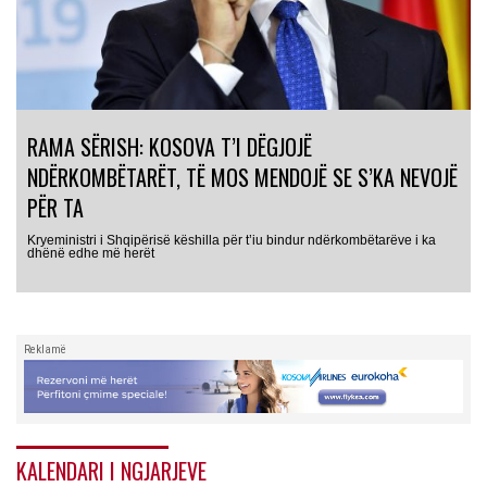
RAMA SËRISH: KOSOVA T’I DËGJOJË
NDËRKOMBËTARËT, TË MOS MENDOJË SE S’KA NEVOJË
PËR TA
Kryeministri i Shqipërisë këshilla për t’iu bindur ndërkombëtarëve i ka
dhënë edhe më herët
Reklamë
KALENDARI I NGJARJEVE