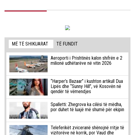
MË TË SHIKUARAT
TË FUNDIT
Aeroporti i Prishtinës kalon shifrën e 2
milionë udhëtarëve në vitin 2026
“Harper’s Bazaar” i kushton artikull Dua
Lipës dhe “Sunny Hill”, vë Kosovën në
qendër të vëmendjes
Spalletti: Zhegrova ka cilësi të mëdha,
por duhet të luajë më shumë për ekipin
Teleferikët zviceranë shënojnë rritje të
vizitorëve në korrik, por Vaud dhe