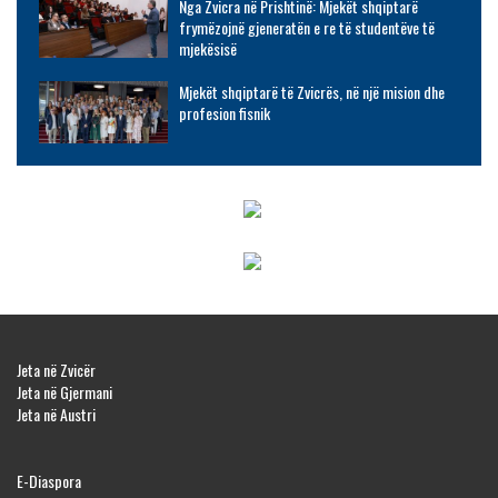
Nga Zvicra në Prishtinë: Mjekët shqiptarë
frymëzojnë gjeneratën e re të studentëve të
mjekësisë
Mjekët shqiptarë të Zvicrës, në një mision dhe
profesion fisnik
Jeta në Zvicër
Jeta në Gjermani
Jeta në Austri
E-Diaspora