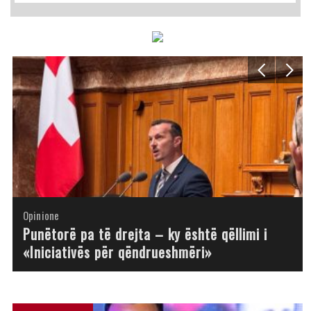
Opinione
Opinione
Opinione
Opinione
Opinione
Opinione
Opinione
Opinione
Punëtorë pa të drejta – ky është qëllimi i
«Iniciativës për qëndrueshmëri»