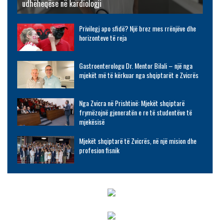
udhëheqëse në kardiologji
Privilegj apo sfidë? Një brez mes rrënjëve dhe
horizonteve të reja
Gastroenterologu Dr. Mentor Bilali – një nga
mjekët më të kërkuar nga shqiptarët e Zvicrës
Nga Zvicra në Prishtinë: Mjekët shqiptarë
frymëzojnë gjeneratën e re të studentëve të
mjekësisë
Mjekët shqiptarë të Zvicrës, në një mision dhe
profesion fisnik