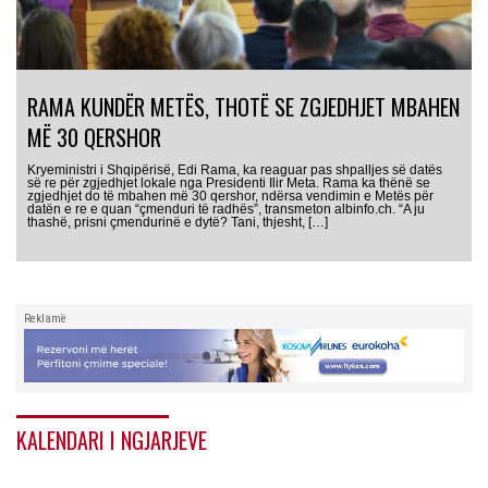
RAMA KUNDËR METËS, THOTË SE ZGJEDHJET MBAHEN
MË 30 QERSHOR
Kryeministri i Shqipërisë, Edi Rama, ka reaguar pas shpalljes së datës
së re për zgjedhjet lokale nga Presidenti Ilir Meta. Rama ka thënë se
zgjedhjet do të mbahen më 30 qershor, ndërsa vendimin e Metës për
datën e re e quan “çmenduri të radhës”, transmeton albinfo.ch. “A ju
thashë, prisni çmendurinë e dytë? Tani, thjesht, […]
Reklamë
KALENDARI I NGJARJEVE