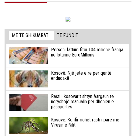
MË TË SHIKUARAT
TË FUNDIT
Personi fatlum fitoi 104 milionë franga
në lotarinë EuroMillions
Kosovë: Një jetë e re për qentë
endacakë
Rasti i kosovarit shtyn Aargaun të
ndryshojë manualin për dhënien e
pasaportës
Kosovë: Konfirmohet rasti i parë me
Virusin e Nilit