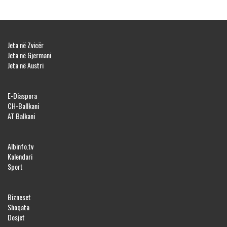
Jeta në Zvicër
Jeta në Gjermani
Jeta në Austri
E-Diaspora
CH-Ballkani
AT Balkani
Albinfo.tv
Kalendari
Sport
Bizneset
Shoqata
Dosjet