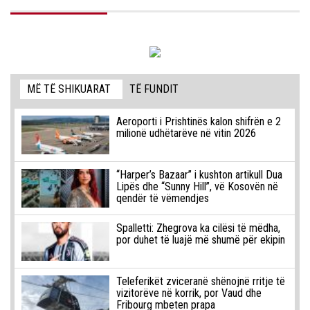
MË TË SHIKUARAT
TË FUNDIT
Aeroporti i Prishtinës kalon shifrën e 2
milionë udhëtarëve në vitin 2026
“Harper’s Bazaar” i kushton artikull Dua
Lipës dhe “Sunny Hill”, vë Kosovën në
qendër të vëmendjes
Spalletti: Zhegrova ka cilësi të mëdha,
por duhet të luajë më shumë për ekipin
Teleferikët zviceranë shënojnë rritje të
vizitorëve në korrik, por Vaud dhe
Fribourg mbeten prapa