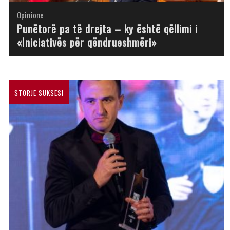
Opinione
Opinione
Opinione
Opinione
Opinione
Opinione
Opinione
Opinione
Punëtorë pa të drejta – ky është qëllimi i
«Iniciativës për qëndrueshmëri»
STORJE SUKSESI