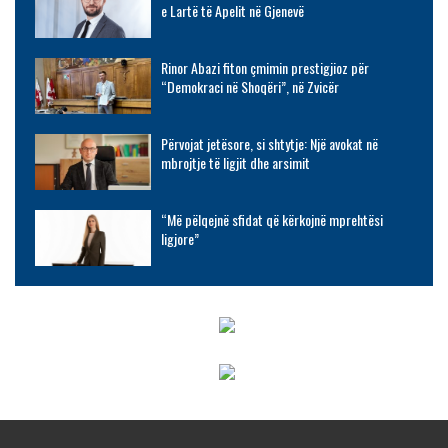
e Lartë të Apelit në Gjenevë
Rinor Abazi fiton çmimin prestigjioz për
“Demokraci në Shoqëri”, në Zvicër
Përvojat jetësore, si shtytje: Një avokat në
mbrojtje të ligjit dhe arsimit
“Më pëlqejnë sfidat që kërkojnë mprehtësi
ligjore”