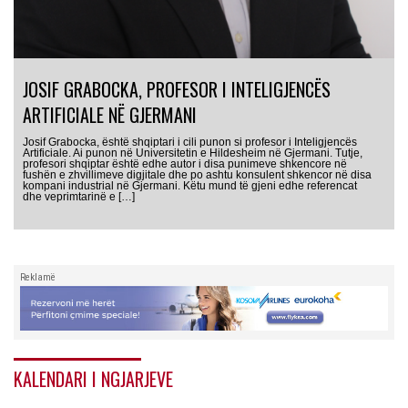
JOSIF GRABOCKA, PROFESOR I INTELIGJENCËS
ARTIFICIALE NË GJERMANI
Josif Grabocka, është shqiptari i cili punon si profesor i Inteligjencës
Artificiale. Ai punon në Universitetin e Hildesheim në Gjermani. Tutje,
profesori shqiptar është edhe autor i disa punimeve shkencore në
fushën e zhvillimeve digjitale dhe po ashtu konsulent shkencor në disa
kompani industrial në Gjermani. Këtu mund të gjeni edhe referencat
dhe veprimtarinë e […]
Reklamë
KALENDARI I NGJARJEVE