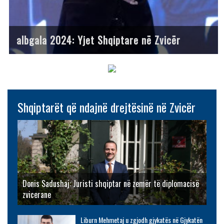
albgala 2024: Yjet Shqiptare në Zvicër
Shqiptarët që ndajnë drejtësinë në Zvicër
Donis Sadushaj: Juristi shqiptar në zemër të diplomacisë
zvicerane
Liburn Mehmetaj u zgjodh gjykatës në Gjykatën