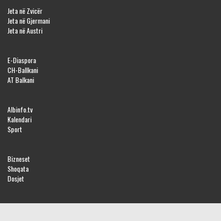
Jeta në Zvicër
Jeta në Gjermani
Jeta në Austri
E-Diaspora
CH-Ballkani
AT Balkani
Albinfo.tv
Kalendari
Sport
Bizneset
Shoqata
Dosjet