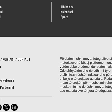
a
Albinfo.tv
ni
Kalendari
i
Sport
 / KONTAKT / CONTACT
Përdorimi i shkrimeve, fotografive s
materialeve të kësaj platforme mund
h
vetëm duke e përmendur burimin alb
Cdo shfrytëzim dhe riprodhim i tyre 
e albinfo.ch është i ndaluar dhe për
shkelje e të drejtave autoriale. Red
 Privatësisë
mban të drejtën për mosbotimin dhe
 Përdorimit
moskthminin e dorëshkrimeve, fotog
apo materialeve të tjera të dërguara.
: