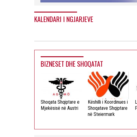
KALENDARI I NGJARJEVE
BIZNESET DHE SHOQATAT
ista Dielli
Shoqata Shqiptare e
Këshilli i Koordinues i
L
okristian
Mjekësisë në Austri
Shoqatave Shqiptare
F
në Steiermark