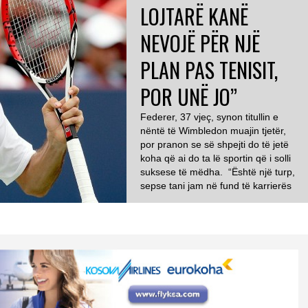
LOJTARË KANË
NEVOJË PËR NJË
PLAN PAS TENISIT,
POR UNË JO”
Federer, 37 vjeç, synon titullin e
nëntë të Wimbledon muajin tjetër,
por pranon se së shpejti do të jetë
koha që ai do ta lë sportin që i solli
suksese të mëdha. “Është një turp,
sepse tani jam në fund të karrierës
sime dhe ka shkuar aq shpejt“, tha
ai pas arritjes së finales së ATP në
Halle […]