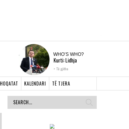
WHO’S WHO?
Kurti: Lidhja
Shqiptare e Prizrenit,
Të gjitha
nyja që bashkoi �...
HOQATAT
KALENDARI
TË TJERA