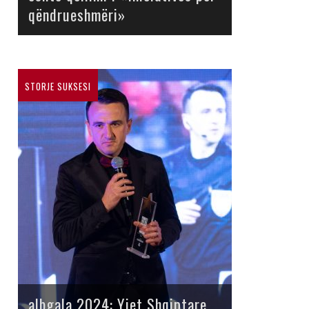
qëndrueshmëri»
STORJE SUKSESI
albgala 2024: Yjet Shqiptare