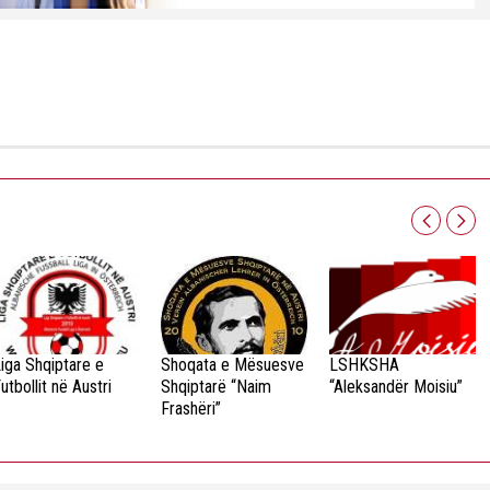
iga Shqiptare e
Shoqata e Mësuesve
LSHKSHA
utbollit në Austri
Shqiptarë “Naim
“Aleksandër Moisiu”
Frashëri”