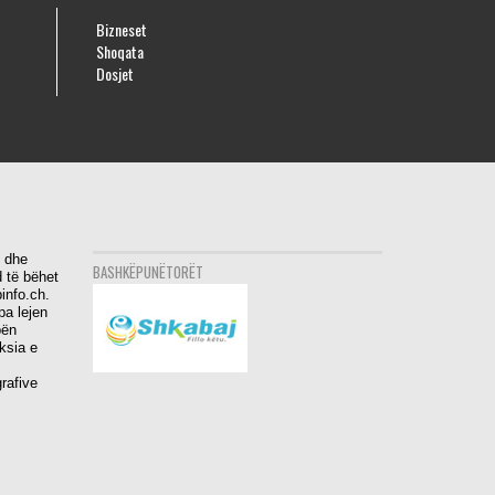
Bizneset
Shoqata
Dosjet
i dhe
BASHKËPUNËTORËT
 të bëhet
info.ch.
pa lejen
bën
aksia e
rafive