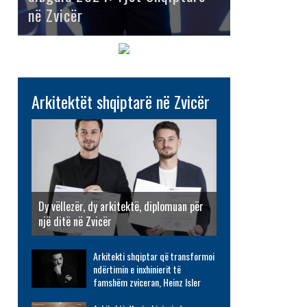
në Zvicër
Arkitektët shqiptarë në Zvicër
Dy vëllezër, dy arkitektë, diplomuan për
një ditë në Zvicër
Arkitekti shqiptar që transformoi
ndërtimin e inxhinierit të
famshëm zviceran, Heinz Isler