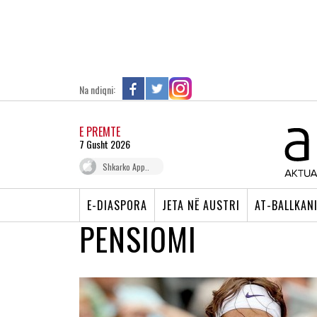
Na ndiqni:
E PREMTE
7 Gusht 2026
Shkarko App..
E-DIASPORA
JETA NË AUSTRI
AT-BALLKAN
PENSIOMI
ROGER FEDERER