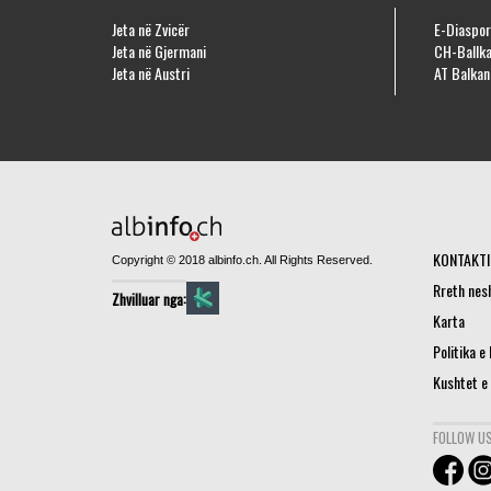
Jeta në Zvicër
E-Diaspor
Jeta në Gjermani
CH-Ballka
Jeta në Austri
AT Balkan
KONTAKTI
Copyright © 2018 albinfo.ch. All Rights Reserved.
Rreth nes
Zhvilluar nga:
Karta
Politika e
Kushtet e
FOLLOW US