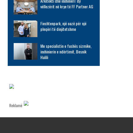
Arkitekti dhe inxhinieri: dy
vëllezërit në krye të FF Partner AG
Fiechtenpark, një oazë për një
pleqëri të dinjitetshme
Me specialistin e fushës sizmike,
inxhinierin e ndërtimit, Besnik
Halili
Reklamë