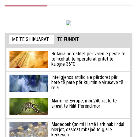
MË TË SHIKUARAT
TË FUNDIT
Britania përgatitet për valën e pestë të
të nxehtit, temperaturat pritet të
kalojnë 36°C
Inteligjenca artificiale përdoret për
herë të parë për krijimin e viruseve të
reja
Alarm në Evropë, mbi 240 raste të
virusit të Nilit Perëndimor
Maqedoni: Çmimi i lartë i arit nuk i ndal
blerjet, dasmat mbajnë të gjallë
kërkesën