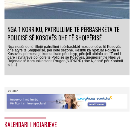
NGA 1 KORRIKU, PATRULLIME TË PËRBASHKËTA TË
POLICISË SË KOSOVËS DHE TË SHQIPËRISË
Nga nesër do të fillojë patrullimi i përbashkët mes policëve të Kosovës
dhe atyre të Shqipërisë, për këtë sezonë. Kështu ka njoftuar Policia e
Kosovës, përmes një komunikate për shtyp, përcjell albinfo.ch. “Turni i
parë i zyrtarëve policorë të Policisë së Kosovës, gjegjësisht të Njësive
Rajonale të Komunikacionit Rrugor (NJRKRR) dhe Njësisë për Kontroll
të […]
Reklamë
KALENDARI I NGJARJEVE