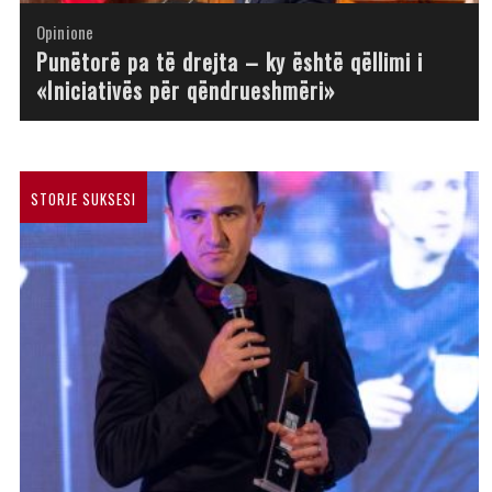
Opinione
Opinione
Opinione
Opinione
Opinione
Opinione
Opinione
Opinione
Punëtorë pa të drejta – ky është qëllimi i
«Iniciativës për qëndrueshmëri»
STORJE SUKSESI