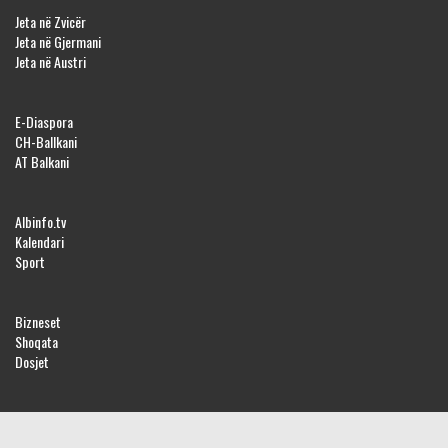
Jeta në Zvicër
Jeta në Gjermani
Jeta në Austri
E-Diaspora
CH-Ballkani
AT Balkani
Albinfo.tv
Kalendari
Sport
Bizneset
Shoqata
Dosjet