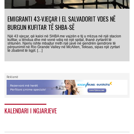
EMIGRANTI 43-VJEÇAR I EL SALVADORIT VDES NË
BURGUN KUFITAR TË SHBA-SË
Një 43 vjeçar, që kaloi në SHBA me vajzën e tij u rrëzua në një stacion
kufitar, u lëndua dhe më vonë vdiq në një spital, thanë zyrtarët të
shtunën. Njeriu ishte mbajtur rreth një javë në qendrën qendrore të
përpunimit në Rio Grande Valley në McAllen, Teksas, sipas një zyrtari
të zbatimit të ligjit. […]
Reklamë
KALENDARI I NGJARJEVE