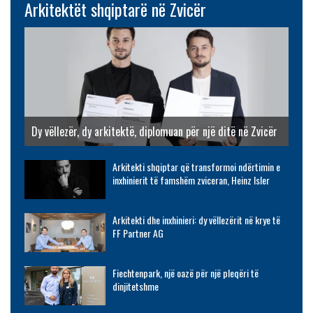
Arkitektët shqiptarë në Zvicër
Dy vëllezër, dy arkitektë, diplomuan për një ditë në Zvicër
Arkitekti shqiptar që transformoi ndërtimin e
inxhinierit të famshëm zviceran, Heinz Isler
Arkitekti dhe inxhinieri: dy vëllezërit në krye të
FF Partner AG
Fiechtenpark, një oazë për një pleqëri të
dinjitetshme