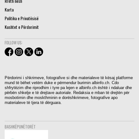
Rreth nesh
Karta
Politika e Privatësisë
Kushtet e Përdorimit
FOLLOW US:
Përdorimi i shkrimeve, fotografive si dhe materialeve të kësaj platforme
mund të bëhet vetëm duke e përmendur burimin albinfo.ch. Cdo
shfrytëzim dhe riprodhim i tyre pa lejen e albinfo.ch është i ndaluar dhe
përbën shkelje e të drejtave autoriale. Redaksia e mban të drejtën për
mosbotimin dhe moskthminin e dorëshkrimeve, fotografive apo
materialeve të tjera të dërguara.
BASHKËPUNËTORËT