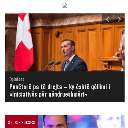
Opinione
Opinione
Opinione
Opinione
Opinione
Opinione
Opinione
Opinione
Punëtorë pa të drejta – ky është qëllimi i
«Iniciativës për qëndrueshmëri»
STORJE SUKSESI