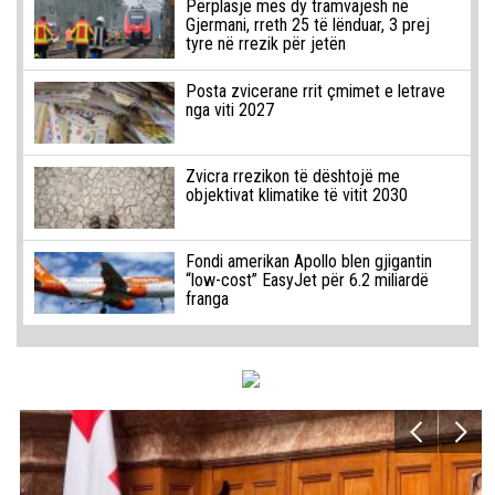
Përplasje mes dy tramvajesh në
Gjermani, rreth 25 të lënduar, 3 prej
tyre në rrezik për jetën
Posta zvicerane rrit çmimet e letrave
nga viti 2027
Zvicra rrezikon të dështojë me
objektivat klimatike të vitit 2030
Fondi amerikan Apollo blen gjigantin
“low-cost” EasyJet për 6.2 miliardë
franga