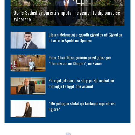
Donis Sadushaj: Juristi shqiptar në zemër të diplomacisë
zvicerane
Liburn Mehmetaj u zgjodh gjykatës në Gjykatën
e Lartë të Apelit në Gjenevë
Rinor Abazi fiton çmimin prestigjioz për
“Demokraci në Shoqëri”, në Zvicër
Përvojat jetësore, si shtytje: Një avokat në
mbrojtje të ligjit dhe arsimit
“Më pëlqejnë sfidat që kërkojnë mprehtësi
ligjore”