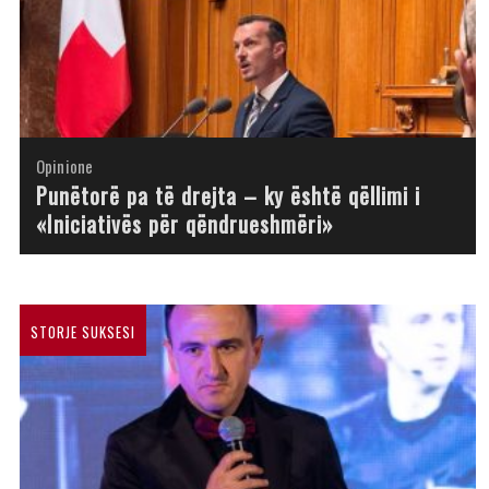
Opinione
Opinione
Opinione
Opinione
Opinione
Opinione
Opinione
Opinione
Punëtorë pa të drejta – ky është qëllimi i
«Iniciativës për qëndrueshmëri»
STORJE SUKSESI