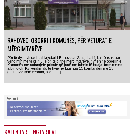
RAHOVEC: OBORRI I KOMUNËS, PËR VETURAT E
MËRGIMTARËVE
Për të dytin vit radhazi kryetari i Rahovecit, Smajl Latifi, ka nënshkruar
vendimin me të cilin u lejon të gjithë mërgimtarëve, hyrjen në oborrin e
Komunës me automjete private që janë me tabela të huaja, transmeton
albinfo.ch. Ky vendim do të hyjë në fuqi nga 15 korriku deri më 15
gusht. Me këtë vendim, ashtu […]
Reklamë
KALENDARI I NGJARJEVE