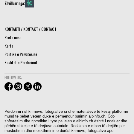
Zhvilluar nga:
KONTAKTI / KONTAKT / CONTACT
Rreth nesh
Karta
Politika e Privatësisë
Kushtet e Përdorimit
FOLLOW US:
Përdorimi i shkrimeve, fotografive si dhe materialeve të kësaj platforme
mund të bëhet vetëm duke e përmendur burimin albinfo.ch. Cdo
shfrytëzim dhe riprodhim i tyre pa lejen e albinfo.ch është i ndaluar dhe
përbën shkelje e të drejtave autoriale. Redaksia e mban të drejtën për
mosbotimin dhe moskthminin e dorëshkrimeve, fotografive apo