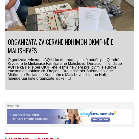
ORGANIZATA ZVICERANE NDIHMON QKMF-NË E
MALISHEVËS
Organizata zvicerane AQH i ka dhuruar mjete të punës për Qendrën
Kryesore të Mjekësisë Familjare në Malishevë. Donacioni i fundit që
AQH e ka sjellë për QKMF-në, është në vlerë prej dy mijë eurove,
transmeton aobinfo.ch. Drejtori i Drejtorisë për Shëndetësi dhe
Mirëqenie Sociale në Komunën e Malishevës, Liridon Hoti, ka
falënderuar këtë organizatë, duke […]
Reklamë