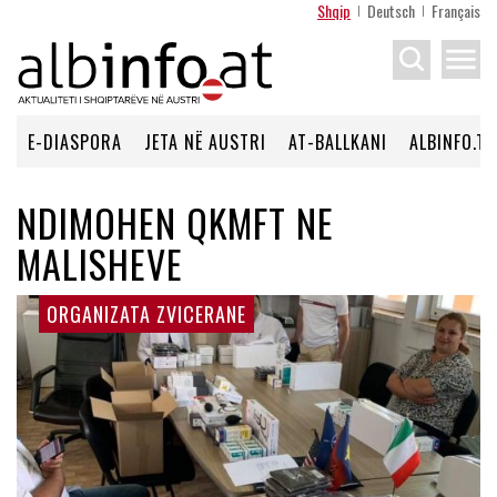
Shqip
Deutsch
Français
menu
E-DIASPORA
JETA NË AUSTRI
AT-BALLKANI
ALBINFO.TV
NDIMOHEN QKMFT NE
MALISHEVE
ORGANIZATA ZVICERANE