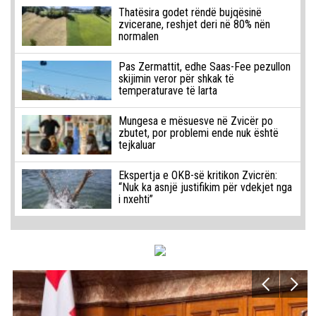
Thatësira godet rëndë bujqësinë
zvicerane, reshjet deri në 80% nën
normalen
Pas Zermattit, edhe Saas-Fee pezullon
skijimin veror për shkak të
temperaturave të larta
Mungesa e mësuesve në Zvicër po
zbutet, por problemi ende nuk është
tejkaluar
Ekspertja e OKB-së kritikon Zvicrën:
“Nuk ka asnjë justifikim për vdekjet nga
i nxehti”