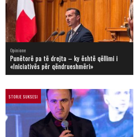
Opinione
Opinione
Opinione
Opinione
Opinione
Opinione
Opinione
Opinione
Punëtorë pa të drejta – ky është qëllimi i
«Iniciativës për qëndrueshmëri»
STORJE SUKSESI