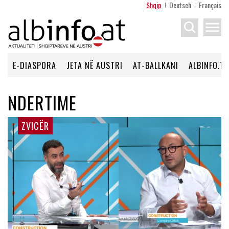
Shqip
Deutsch
Français
menu
E-DIASPORA
JETA NË AUSTRI
AT-BALLKANI
ALBINFO.TV
NDERTIME
ZVICËR