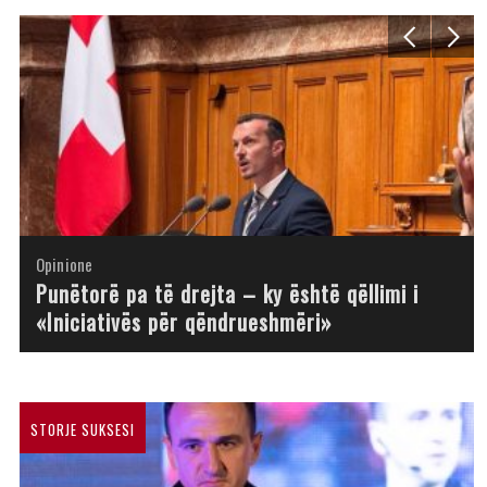
Opinione
Opinione
Opinione
Opinione
Opinione
Opinione
Opinione
Opinione
Punëtorë pa të drejta – ky është qëllimi i
«Iniciativës për qëndrueshmëri»
STORJE SUKSESI