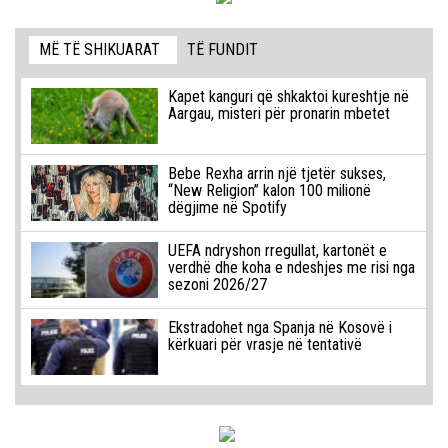
MË TË SHIKUARAT
TË FUNDIT
Kapet kanguri që shkaktoi kureshtje në
Aargau, misteri për pronarin mbetet
Bebe Rexha arrin një tjetër sukses,
“New Religion” kalon 100 milionë
dëgjime në Spotify
UEFA ndryshon rregullat, kartonët e
verdhë dhe koha e ndeshjes me risi nga
sezoni 2026/27
Ekstradohet nga Spanja në Kosovë i
kërkuari për vrasje në tentativë