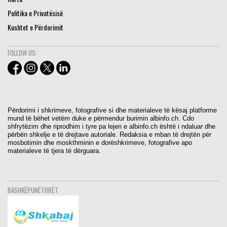
Politika e Privatësisë
Kushtet e Përdorimit
FOLLOW US:
Përdorimi i shkrimeve, fotografive si dhe materialeve të kësaj platforme
mund të bëhet vetëm duke e përmendur burimin albinfo.ch. Cdo
shfrytëzim dhe riprodhim i tyre pa lejen e albinfo.ch është i ndaluar dhe
përbën shkelje e të drejtave autoriale. Redaksia e mban të drejtën për
mosbotimin dhe moskthminin e dorëshkrimeve, fotografive apo
materialeve të tjera të dërguara.
BASHKËPUNËTORËT