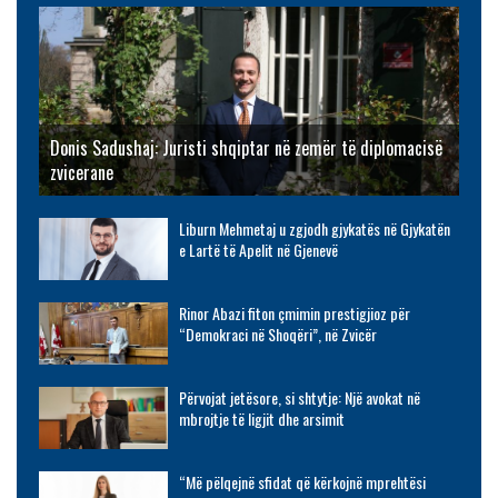
Donis Sadushaj: Juristi shqiptar në zemër të diplomacisë
zvicerane
Liburn Mehmetaj u zgjodh gjykatës në Gjykatën
e Lartë të Apelit në Gjenevë
Rinor Abazi fiton çmimin prestigjioz për
“Demokraci në Shoqëri”, në Zvicër
Përvojat jetësore, si shtytje: Një avokat në
mbrojtje të ligjit dhe arsimit
“Më pëlqejnë sfidat që kërkojnë mprehtësi