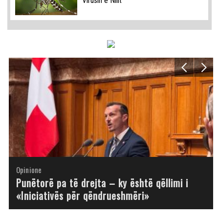
Virusin e Nilit
Opinione
Opinione
Opinione
Opinione
Opinione
Opinione
Opinione
Opinione
Punëtorë pa të drejta – ky është qëllimi i
«Iniciativës për qëndrueshmëri»