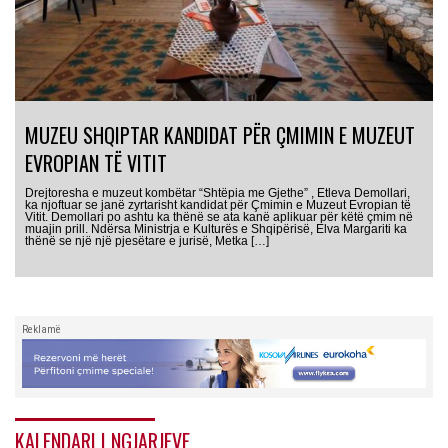
MUZEU SHQIPTAR KANDIDAT PËR ÇMIMIN E MUZEUT
EVROPIAN TË VITIT
Drejtoresha e muzeut kombëtar “Shtëpia me Gjethe” , Etleva Demollari,
ka njoftuar se janë zyrtarisht kandidat për Çmimin e Muzeut Evropian të
Vitit. Demollari po ashtu ka thënë se ata kanë aplikuar për këtë çmim në
muajin prill. Ndërsa Ministrja e Kulturës e Shqipërisë, Elva Margariti ka
thënë se një një pjesëtare e jurisë, Metka […]
Reklamë
KALENDARI I NGJARJEVE