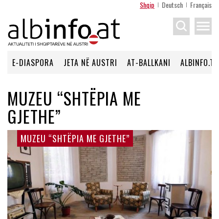
Shqip
Deutsch
Français
menu
E-DIASPORA
JETA NË AUSTRI
AT-BALLKANI
ALBINFO.TV
MUZEU “SHTËPIA ME
GJETHE”
MUZEU “SHTËPIA ME GJETHE”