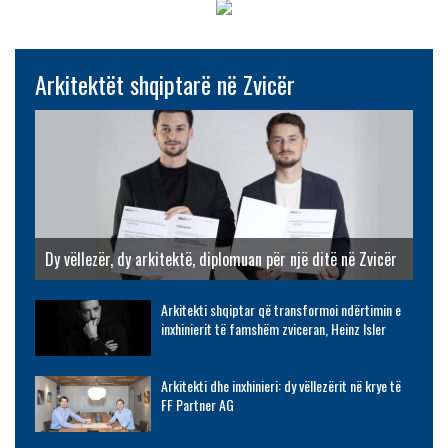
Arkitektët shqiptarë në Zvicër
Dy vëllezër, dy arkitektë, diplomuan për një ditë në Zvicër
Arkitekti shqiptar që transformoi ndërtimin e
inxhinierit të famshëm zviceran, Heinz Isler
Arkitekti dhe inxhinieri: dy vëllezërit në krye të
FF Partner AG