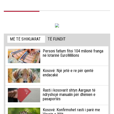
MË TË SHIKUARAT
TË FUNDIT
Personi fatlum fitoi 104 milionë franga
në lotarinë EuroMillions
Kosovë: Një jetë e re për qentë
endacakë
Rasti i kosovarit shtyn Aargaun të
ndryshojë manualin për dhënien e
pasaportës
Kosovë: Konfirmohet rasti i parë me