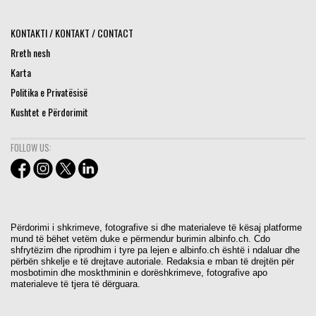
KONTAKTI / KONTAKT / CONTACT
Rreth nesh
Karta
Politika e Privatësisë
Kushtet e Përdorimit
FOLLOW US:
Përdorimi i shkrimeve, fotografive si dhe materialeve të kësaj platforme
mund të bëhet vetëm duke e përmendur burimin albinfo.ch. Cdo
shfrytëzim dhe riprodhim i tyre pa lejen e albinfo.ch është i ndaluar dhe
përbën shkelje e të drejtave autoriale. Redaksia e mban të drejtën për
mosbotimin dhe moskthminin e dorëshkrimeve, fotografive apo
materialeve të tjera të dërguara.