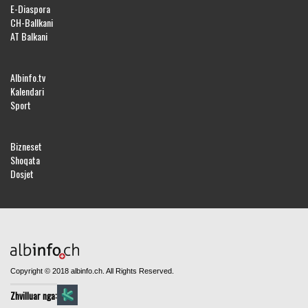
E-Diaspora
CH-Ballkani
AT Balkani
Albinfo.tv
Kalendari
Sport
Bizneset
Shoqata
Dosjet
Copyright © 2018 albinfo.ch. All Rights Reserved.
Zhvilluar nga: