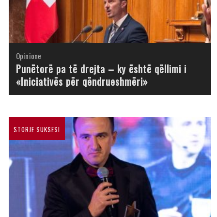
Opinione
Opinione
Opinione
Opinione
Opinione
Opinione
Opinione
Opinione
Punëtorë pa të drejta – ky është qëllimi i
«Iniciativës për qëndrueshmëri»
STORJE SUKSESI