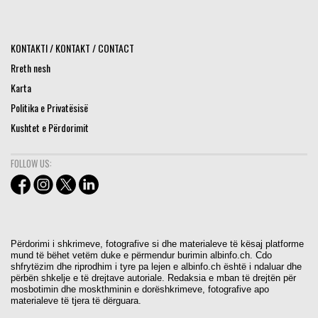
KONTAKTI / KONTAKT / CONTACT
Rreth nesh
Karta
Politika e Privatësisë
Kushtet e Përdorimit
FOLLOW US:
Përdorimi i shkrimeve, fotografive si dhe materialeve të kësaj platforme
mund të bëhet vetëm duke e përmendur burimin albinfo.ch. Cdo
shfrytëzim dhe riprodhim i tyre pa lejen e albinfo.ch është i ndaluar dhe
përbën shkelje e të drejtave autoriale. Redaksia e mban të drejtën për
mosbotimin dhe moskthminin e dorëshkrimeve, fotografive apo
materialeve të tjera të dërguara.