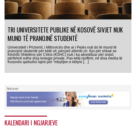
TRI UNIVERSITETE PUBLIKE NË KOSOVË SIVJET NUK
MUND TË PRANOJNË STUDENTË
Universiteti i Prizrenit, i Mitrovicës dhe ai i Pejës nuk do të mund të
pranojnë studentë për këtë vit, përcjell albinfo.ch. Kjo për shkak se
Këshilli Shtetëror për Cilësi (KSHC) nuk i ka akredituar për sivjet,
përfshirë edhe disa kolegje private. Pas këtij njoftimi, në disa media të
Kosovës qarkulloi lajmi për “mbylljen e këtyre […]
Reklamë
KALENDARI I NGJARJEVE