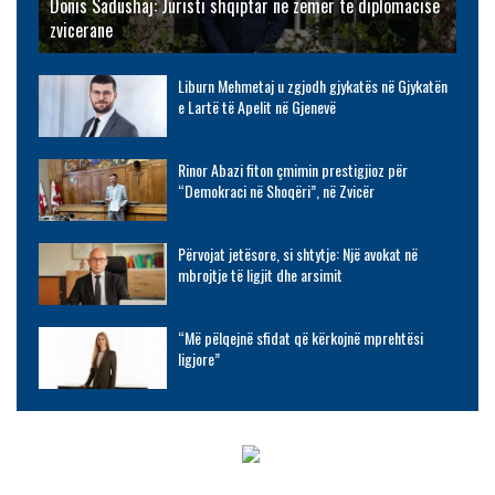
Donis Sadushaj: Juristi shqiptar në zemër të diplomacisë
zvicerane
Liburn Mehmetaj u zgjodh gjykatës në Gjykatën
e Lartë të Apelit në Gjenevë
Rinor Abazi fiton çmimin prestigjioz për
“Demokraci në Shoqëri”, në Zvicër
Përvojat jetësore, si shtytje: Një avokat në
mbrojtje të ligjit dhe arsimit
“Më pëlqejnë sfidat që kërkojnë mprehtësi
ligjore”