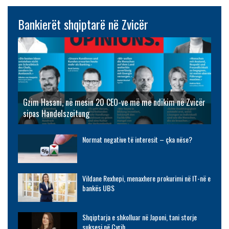
Bankierët shqiptarë në Zvicër
Gzim Hasani, në mesin 20 CEO-ve më me ndikim në Zvicër
sipas Handelszeitung
Normat negative të interesit – çka nëse?
Vildane Rexhepi, menaxhere prokurimi në IT-në e
bankës UBS
Shqiptarja e shkolluar në Japoni, tani storje
suksesi në Cyrih