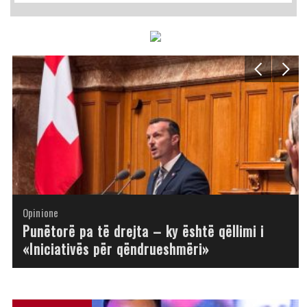
Opinione
Opinione
Opinione
Opinione
Opinione
Opinione
Opinione
Opinione
Punëtorë pa të drejta – ky është qëllimi i
«Iniciativës për qëndrueshmëri»