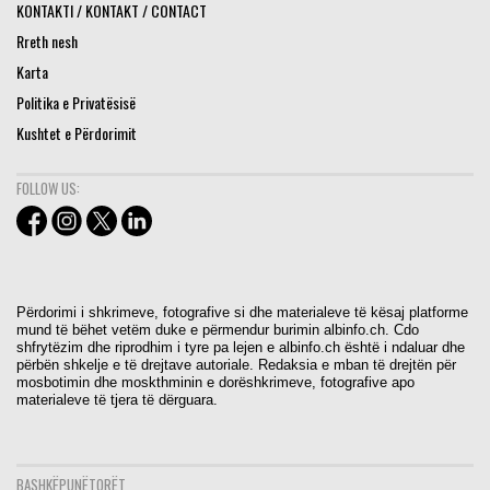
KONTAKTI / KONTAKT / CONTACT
Rreth nesh
Karta
Politika e Privatësisë
Kushtet e Përdorimit
FOLLOW US:
Përdorimi i shkrimeve, fotografive si dhe materialeve të kësaj platforme
mund të bëhet vetëm duke e përmendur burimin albinfo.ch. Cdo
shfrytëzim dhe riprodhim i tyre pa lejen e albinfo.ch është i ndaluar dhe
përbën shkelje e të drejtave autoriale. Redaksia e mban të drejtën për
mosbotimin dhe moskthminin e dorëshkrimeve, fotografive apo
materialeve të tjera të dërguara.
BASHKËPUNËTORËT