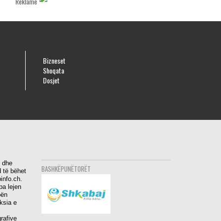
Reklamë
Bizneset
Shoqata
Dosjet
i dhe
BASHKËPUNËTORËT
 të bëhet
info.ch.
pa lejen
bën
aksia e
rafive