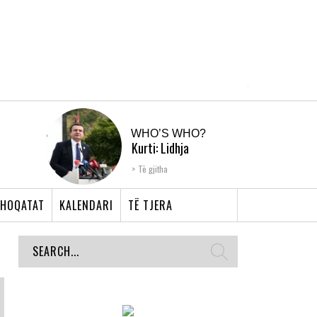
WHO’S WHO?
Kurti: Lidhja
Shqiptare e Prizrenit,
Të gjitha
nyja që bashkoi �...
HOQATAT
KALENDARI
TË TJERA