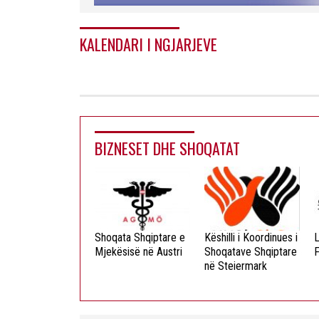
KALENDARI I NGJARJEVE
BIZNESET DHE SHOQATAT
ista Dielli
Shoqata Shqiptare e
Këshilli i Koordinues i
L
okristian
Mjekësisë në Austri
Shoqatave Shqiptare
F
në Steiermark