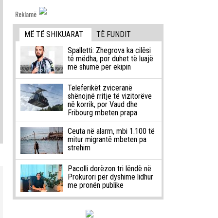
Reklamë
MË TË SHIKUARAT
TË FUNDIT
Spalletti: Zhegrova ka cilësi
të mëdha, por duhet të luajë
më shumë për ekipin
Teleferikët zviceranë
shënojnë rritje të vizitorëve
në korrik, por Vaud dhe
Fribourg mbeten prapa
Ceuta në alarm, mbi 1.100 të
mitur migrantë mbeten pa
strehim
Pacolli dorëzon tri lëndë në
Prokurori për dyshime lidhur
me pronën publike