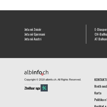
Jeta në Zvicër
E-Diaspor
Jeta në Gjermani
CH-Ballka
Jeta në Austri
AT Balkan
KONTAKTI
Copyright © 2018 albinfo.ch. All Rights Reserved.
Rreth nes
Zhvilluar nga:
Karta
Politika e
Kushtet e