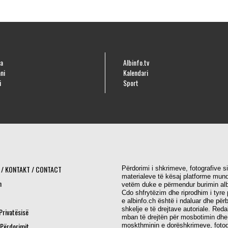
a
Albinfo.tv
ni
Kalendari
i
Sport
 / KONTAKT / CONTACT
Përdorimi i shkrimeve, fotografive s
materialeve të kësaj platforme mund
h
vetëm duke e përmendur burimin alb
Cdo shfrytëzim dhe riprodhim i tyre 
e albinfo.ch është i ndaluar dhe për
shkelje e të drejtave autoriale. Red
 Privatësisë
mban të drejtën për mosbotimin dhe
 Përdorimit
moskthminin e dorëshkrimeve, fotog