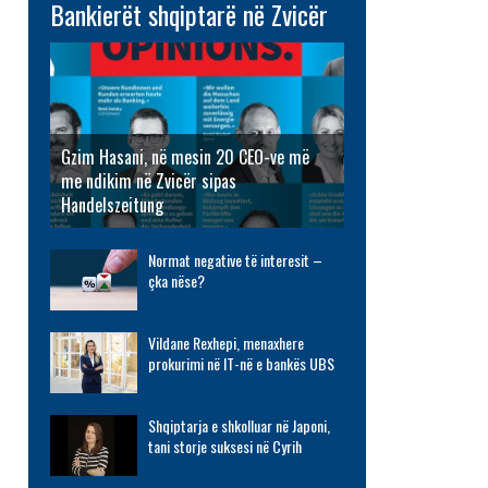
Bankierët shqiptarë në Zvicër
Gzim Hasani, në mesin 20 CEO-ve më
me ndikim në Zvicër sipas
Handelszeitung
Normat negative të interesit –
çka nëse?
Vildane Rexhepi, menaxhere
prokurimi në IT-në e bankës UBS
Shqiptarja e shkolluar në Japoni,
tani storje suksesi në Cyrih