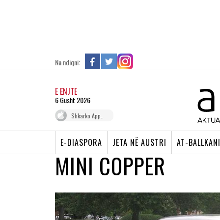
Na ndiqni:
E ENJTE
6 Gusht 2026
Shkarko App..
E-DIASPORA
JETA NË AUSTRI
AT-BALLKAN
MINI COPPER
MAKINA