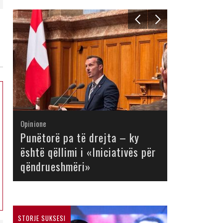
Opinione
Opinione
Opinione
Opinione
Opinione
Opinione
Opinione
Opinione
Punëtorë pa të drejta – ky
është qëllimi i «Iniciativës për
qëndrueshmëri»
STORJE SUKSESI