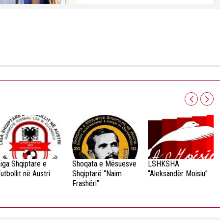
iga Shqiptare e
Shoqata e Mësuesve
LSHKSHA
utbollit në Austri
Shqiptarë “Naim
“Aleksandër Moisiu”
Frashëri”