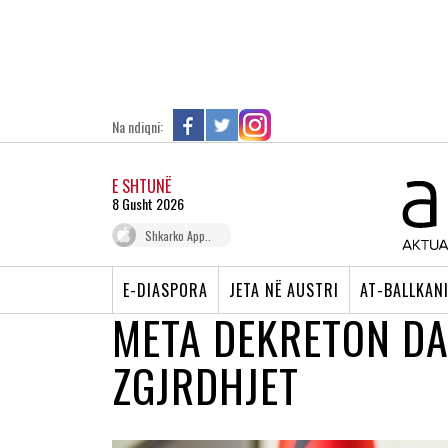
Na ndiqni:
E SHTUNË
8 Gusht 2026
Shkarko App..
E-DIASPORA
JETA NË AUSTRI
AT-BALLKAN
META DEKRETON DA
ZGJRDHJET
ZGJEDHJET LOKALE NE SHQIPERI