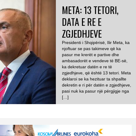
META: 13 TETORI,
DATA E RE E
ZGJEDHJEVE
Presidenti i Shqipërisë, Ilir Meta, ka
njoftuar se pas takimeve që ka
pasur me krerët e partive dhe
ambasadorët e vendeve të BE-së,
ka dekretuar datën e re të
zgjedhjeve, që është 13 tetori. Meta
deklaroi se ka hezituar ta shpallte
dekretin e ri për datën e zgjedhjeve,
pasi nuk ka pasur një përgjigje nga
[…]