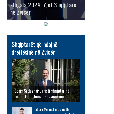
albgala 2024: Yjet Shqiptare
në Zvicër
Shqiptarët që ndajnë
drejtësinë në Zvicër
Donis Sadushaj: Juristi shqiptar në
zemër të diplomacisë zvicerane
Liburn Mehmetaj u zgjodh