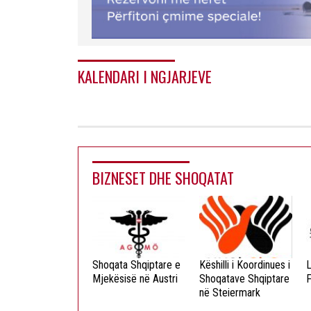
KALENDARI I NGJARJEVE
BIZNESET DHE SHOQATAT
ista Dielli
Shoqata Shqiptare e
Këshilli i Koordinues i
L
okristian
Mjekësisë në Austri
Shoqatave Shqiptare
F
në Steiermark