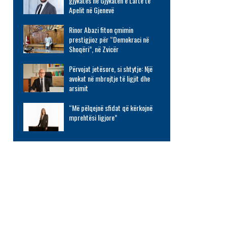
gjykatës në Gjykatën e Lartë të
Apelit në Gjenevë
Rinor Abazi fiton çmimin
prestigjioz për “Demokraci në
Shoqëri”, në Zvicër
Përvojat jetësore, si shtytje: Një
avokat në mbrojtje të ligjit dhe
arsimit
“Më pëlqejnë sfidat që kërkojnë
mprehtësi ligjore”