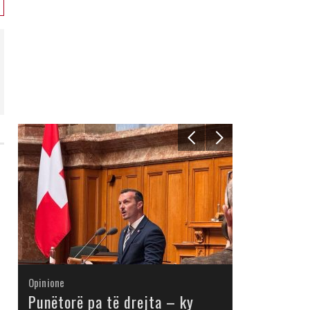
Opinione
Opinione
Opinione
Opinione
Opinione
Opinione
Opinione
Opinione
Punëtorë pa të drejta – ky