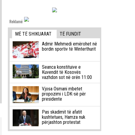
Reklamë
MË TË SHIKUARAT
TË FUNDIT
Admir Mehmedi emërohet në
bordin sportiv të Winterthurit
Seanca konstituive e
Kuvendit të Kosovës
vazhdon sot në orën 11:00
Vjosa Osmani mbetet
propozimi i LDK-së për
presidente
Pas skadimit të afatit
kushtetues, Hamza nuk
përjashton protestat