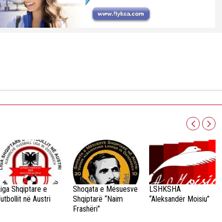
iga Shqiptare e
Shoqata e Mësuesve
LSHKSHA
utbollit në Austri
Shqiptarë “Naim
“Aleksandër Moisiu”
Frashëri”