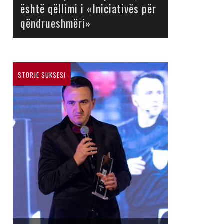
është qëllimi i «Iniciativës për
qëndrueshmëri»
STORJE SUKSESI