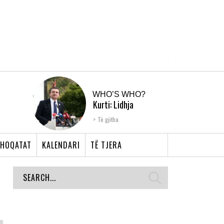
WHO’S WHO?
Kurti: Lidhja
Shqiptare e Prizrenit,
Të gjitha
nyja që bashkoi �...
HOQATAT
KALENDARI
TË TJERA