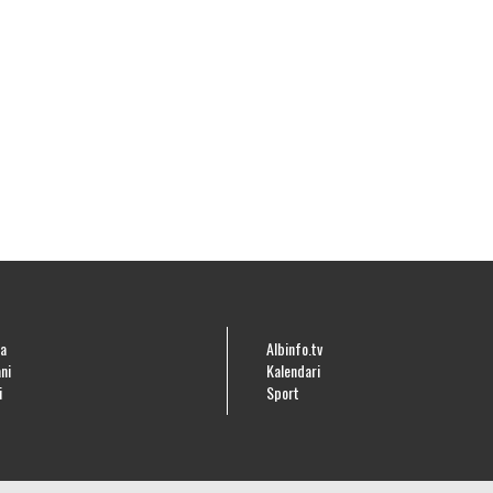
a
Albinfo.tv
ni
Kalendari
i
Sport