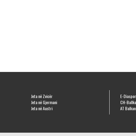
Jeta në Zvicër
E-Diaspor
Jeta në Gjermani
CH-Ballka
Jeta në Austri
AT Balkan