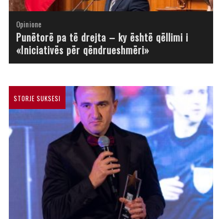
Opinione
Opinione
Opinione
Opinione
Opinione
Opinione
Opinione
Opinione
Punëtorë pa të drejta – ky është qëllimi i
«Iniciativës për qëndrueshmëri»
STORJE SUKSESI