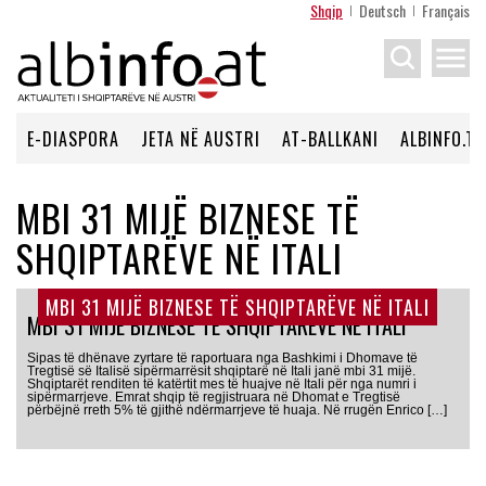
Shqip
Deutsch
Français
menu
E-DIASPORA
JETA NË AUSTRI
AT-BALLKANI
ALBINFO.TV
MBI 31 MIJË BIZNESE TË
SHQIPTARËVE NË ITALI
MBI 31 MIJË BIZNESE TË SHQIPTARËVE NË ITALI
MBI 31 MIJË BIZNESE TË SHQIPTARËVE NË ITALI
Sipas të dhënave zyrtare të raportuara nga Bashkimi i Dhomave të
Tregtisë së Italisë sipërmarrësit shqiptarë në Itali janë mbi 31 mijë.
Shqiptarët renditen të katërtit mes të huajve në Itali për nga numri i
sipërmarrjeve. Emrat shqip të regjistruara në Dhomat e Tregtisë
përbëjnë rreth 5% të gjithë ndërmarrjeve të huaja. Në rrugën Enrico […]