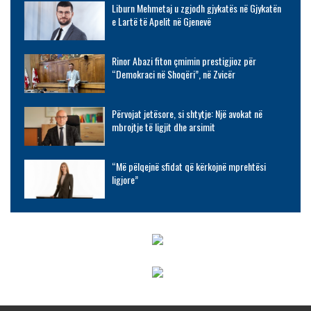
Liburn Mehmetaj u zgjodh gjykatës në Gjykatën
e Lartë të Apelit në Gjenevë
Rinor Abazi fiton çmimin prestigjioz për
“Demokraci në Shoqëri”, në Zvicër
Përvojat jetësore, si shtytje: Një avokat në
mbrojtje të ligjit dhe arsimit
“Më pëlqejnë sfidat që kërkojnë mprehtësi
ligjore”