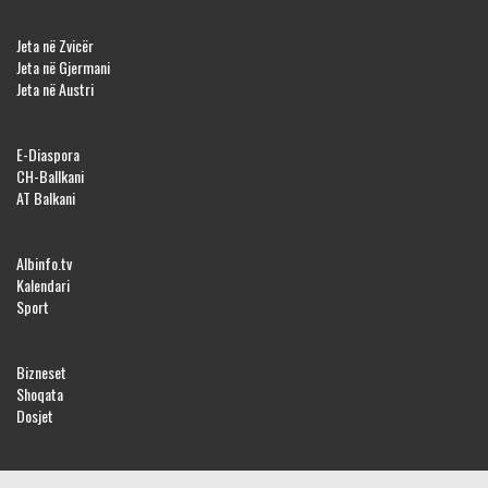
Jeta në Zvicër
Jeta në Gjermani
Jeta në Austri
E-Diaspora
CH-Ballkani
AT Balkani
Albinfo.tv
Kalendari
Sport
Bizneset
Shoqata
Dosjet