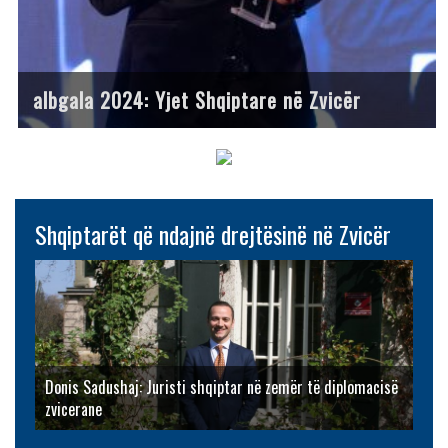
albgala 2024: Yjet Shqiptare në Zvicër
Shqiptarët që ndajnë drejtësinë në Zvicër
Donis Sadushaj: Juristi shqiptar në zemër të diplomacisë
zvicerane